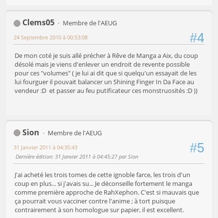
Clems05
Membre de l'AEUG
#4
24 Septembre 2010 à 00:53:08
De mon coté je suis allé précher à Rêve de Manga a Aix, du coup
désolé mais je viens d'enlever un endroit de revente possible
pour ces "volumes" ( je lui ai dit que si quelqu'un essayait de les
lui fourguer il pouvait balancer un Shining Finger In Da Face au
vendeur :D et passer au feu putificateur ces monstruosités :D ))
Sion
Membre de l'AEUG
#5
31 Janvier 2011 à 04:35:43
Dernière édition
: 31 Janvier 2011 à 04:45:27 par Sion
J'ai acheté les trois tomes de cette ignoble farce, les trois d'un
coup en plus... si j'avais su... Je déconseille fortement le manga
comme première approche de RahXephon. C'est si mauvais que
ça pourrait vous vacciner contre l'anime ; à tort puisque
contrairement à son homologue sur papier, il est excellent.