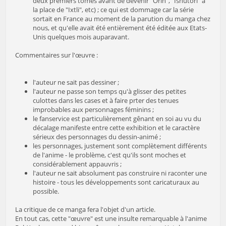
deux premiers tomes avant de devenir "Orin", "Ishutori" à
la place de "Ixtli", etc) ; ce qui est dommage car la série
sortait en France au moment de la parution du manga chez
nous, et qu'elle avait été entièrement été éditée aux Etats-
Unis quelques mois auparavant.
Commentaires sur l'œuvre :
l'auteur ne sait pas dessiner ;
l'auteur ne passe son temps qu'à glisser des petites
culottes dans les cases et à faire prter des tenues
improbables aux personnages féminins ;
le fanservice est particulièrement gênant en soi au vu du
décalage manifeste entre cette exhibition et le caractère
sérieux des personnages du dessin-animé ;
les personnages, justement sont complètement différents
de l'anime - le problème, c'est qu'ils sont moches et
considérablement appauvris ;
l'auteur ne sait absolument pas construire ni raconter une
histoire - tous les développements sont caricaturaux au
possible.
La critique de ce manga fera l'objet d'un article.
En tout cas, cette "œuvre" est une insulte remarquable à l'anime