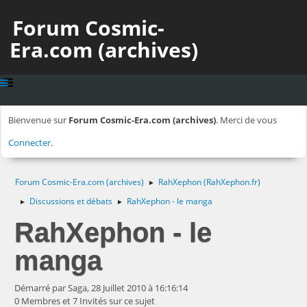
Forum Cosmic-
Era.com (archives)
Bienvenue sur
Forum Cosmic-Era.com (archives)
. Merci de vous
Connecter
.
Forum Cosmic-Era.com (archives)
RahXephon (RahXephon.fr)
►
Discussions et débats
RahXephon - le manga
►
►
RahXephon - le
manga
Démarré par Saga, 28 Juillet 2010 à 16:16:14
0 Membres et 7 Invités sur ce sujet