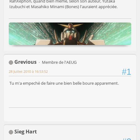
RahXephon, quand bien même, selon son auteur, Yutaka
Izubuchi et Masahiko Minami (Bones) l'auraient appréciée.
Grevious
Membre de l'AEUG
#1
28 Juillet 2010 à 16:53:52
Tu m'a empeché de faire une bien belle boure apparement.
Sieg Hart