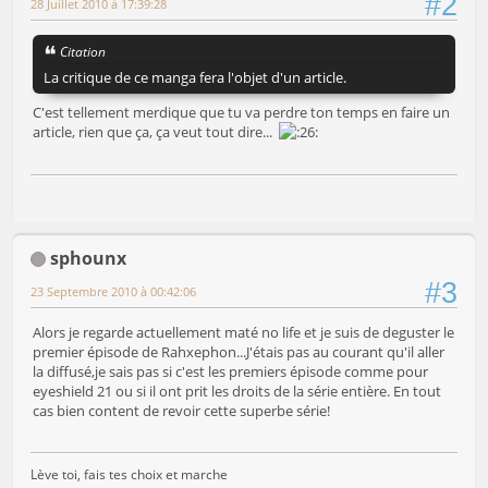
#2
28 Juillet 2010 à 17:39:28
Citation
La critique de ce manga fera l'objet d'un article.
C'est tellement merdique que tu va perdre ton temps en faire un
article, rien que ça, ça veut tout dire...
sphounx
#3
23 Septembre 2010 à 00:42:06
Alors je regarde actuellement maté no life et je suis de deguster le
premier épisode de Rahxephon...J'étais pas au courant qu'il aller
la diffusé,je sais pas si c'est les premiers épisode comme pour
eyeshield 21 ou si il ont prit les droits de la série entière. En tout
cas bien content de revoir cette superbe série!
Lève toi, fais tes choix et marche