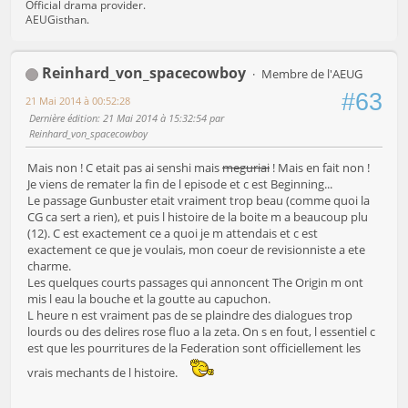
Official drama provider.
AEUGisthan.
Reinhard_von_spacecowboy
Membre de l'AEUG
#63
21 Mai 2014 à 00:52:28
Dernière édition
: 21 Mai 2014 à 15:32:54 par
Reinhard_von_spacecowboy
Mais non ! C etait pas ai senshi mais
meguriai
! Mais en fait non !
Je viens de remater la fin de l episode et c est Beginning...
Le passage Gunbuster etait vraiment trop beau (comme quoi la
CG ca sert a rien), et puis l histoire de la boite m a beaucoup plu
(12). C est exactement ce a quoi je m attendais et c est
exactement ce que je voulais, mon coeur de revisionniste a ete
charme.
Les quelques courts passages qui annoncent The Origin m ont
mis l eau la bouche et la goutte au capuchon.
L heure n est vraiment pas de se plaindre des dialogues trop
lourds ou des delires rose fluo a la zeta. On s en fout, l essentiel c
est que les pourritures de la Federation sont officiellement les
vrais mechants de l histoire.