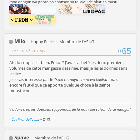
kono dengon wa goran no sponsor no teikyou de okurishimasu
Milo
Happy Feet~
Membre de l'AEUG
#65
19 Mai 2015 à 21:11:45
Ah du coup c'est bien, Fukui ? J'avais acheté les deux premiers
volumes de cette mangasse dessinée, mais je les ai donnés sans
les lire.
Je serais intéressé par le
Tsuki ni mayu chi ni wa kajitsu
, mais
encore faut-il que ça apporte quelque chose à la sainte
moustache.
"J'adore trop les doubleurs japonnais de la nouvelle saison de ce manga."
« Ô, Hirondelle [...] »
ಥ_ಥ
Spave
Membre de l'AEUG