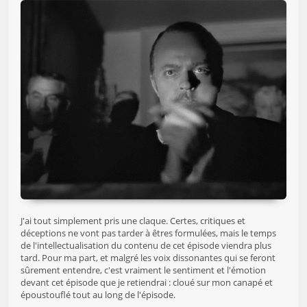
J'ai tout simplement pris une claque. Certes, critiques et
déceptions ne vont pas tarder à êtres formulées, mais le temps
de l'intellectualisation du contenu de cet épisode viendra plus
tard. Pour ma part, et malgré les voix dissonantes qui se feront
sûrement entendre, c'est vraiment le sentiment et l'émotion
devant cet épisode que je retiendrai : cloué sur mon canapé et
époustouflé tout au long de l'épisode.