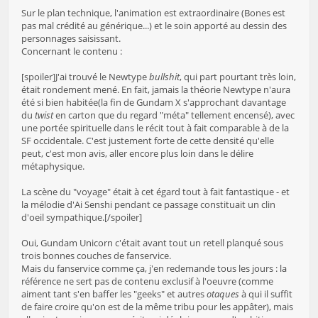
Sur le plan technique, l'animation est extraordinaire (Bones est
pas mal crédité au générique...) et le soin apporté au dessin des
personnages saisissant.
Concernant le contenu :
[spoiler]J'ai trouvé le Newtype
bullshit
, qui part pourtant très loin,
était rondement mené. En fait, jamais la théorie Newtype n'aura
été si bien habitée(la fin de Gundam X s'approchant davantage
du
twist
en carton que du regard "méta" tellement encensé), avec
une portée spirituelle dans le récit tout à fait comparable à de la
SF occidentale. C'est justement forte de cette densité qu'elle
peut, c'est mon avis, aller encore plus loin dans le délire
métaphysique.
La scène du "voyage" était à cet égard tout à fait fantastique - et
la mélodie d'Ai Senshi pendant ce passage constituait un clin
d'oeil sympathique.[/spoiler]
Oui, Gundam Unicorn c'était avant tout un retell planqué sous
trois bonnes couches de fanservice.
Mais du fanservice comme ça, j'en redemande tous les jours : la
référence ne sert pas de contenu exclusif à l'oeuvre (comme
aiment tant s'en baffer les "geeks" et autres
otaques
à qui il suffit
de faire croire qu'on est de la même tribu pour les appâter), mais