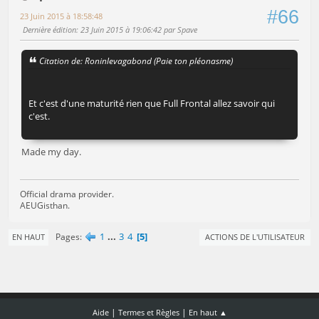
#66
23 Juin 2015 à 18:58:48
Dernière édition
: 23 Juin 2015 à 19:06:42 par Spave
Citation de: Roninlevagabond (Paie ton pléonasme)
Et c'est d'une maturité rien que Full Frontal allez savoir qui
c'est.
Made my day.
Official drama provider.
AEUGisthan.
1
...
3
4
5
Pages
EN HAUT
ACTIONS DE L'UTILISATEUR
|
|
Aide
Termes et Règles
En haut ▲