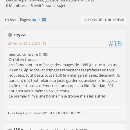
Démarré par makiyaa, 22 Décembre 2009 à 14:59:12
0 Membres et 8 Invités sur ce sujet
1
2
Pages
EN BAS
ACTIONS DE L'UTILISATEUR
reyza
#15
20 Février 2010 à 20:01:32
bien au contraire !!!!!!!!!!
On lui en trouve:
Les films sont un mélange des images de 1985 (tel que tu les as
vu en 50 épisodes) et d'images remasterisées (refaites en tout
nouveau, tout beau, tout neuf) le mélange est assez décevant, ils
auraient dût tout refaire ou juste garder les anciennes images...
La fin n'est pas la même: c'est une copie du film Gundam F91,
Four n'a pas la même voix (je crois).
Le premier film a une bonne fin je trouve mais les autres...
Gundam Fight!!! Ready!!!! GOOOOOOOOO!!!!!!!