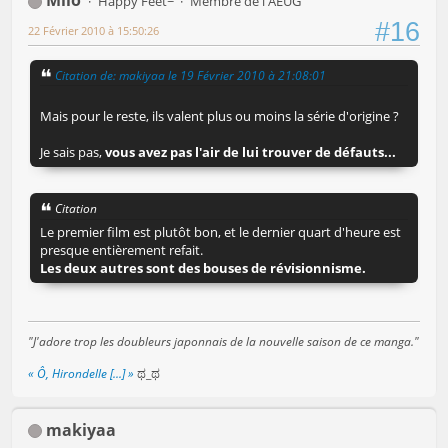
Milo
Happy Feet~
Membre de l'AEUG
#16
22 Février 2010 à 15:50:26
Citation de: makiyaa le 19 Février 2010 à 21:08:01
Mais pour le reste, ils valent plus ou moins la série d'origine ?
Je sais pas,
vous avez pas l'air de lui trouver de défauts...
Citation
Le premier film est plutôt bon, et le dernier quart d'heure est
presque entièrement refait.
Les deux autres sont des bouses de révisionnisme.
"J'adore trop les doubleurs japonnais de la nouvelle saison de ce manga."
« Ô, Hirondelle [...] »
ಥ_ಥ
makiyaa