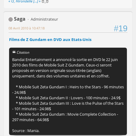
« Ô, Hirondelle [...] »
ಥ_ಥ
Saga
Administrateur
#19
08 Avril 2010 à 10:47:18
Films de Z Gundam en DVD aux Etats-Unis
Citation
Bandai Entertainment a annoncé la sortie en DVD le 22 juin
2010 des films de Mobile Suit Z Gundam. Ceux-ci seront
proposés en version originale sous-titrée (anglais)
uniquement, dans des volumes unitaires et en coffret.
* Mobile Suit Zeta Gundam I : Heirs to the Stars - 96 minutes
- 24,98$
* Mobile Suit Zeta Gundam II : Lovers - 100 minutes - 24.9$
* Mobile Suit Zeta Gundam III : Love is the Pulse of the Stars
- 101 minutes - 24.98$
* Mobile Suit Zeta Gundam : Movie Complete Collection -
297 minutes - 64.98$
Source : Mania.