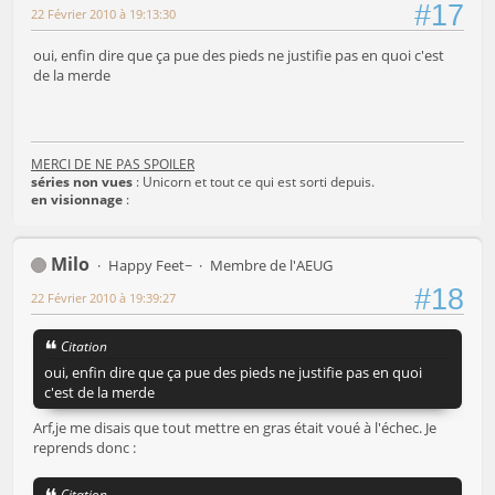
#17
22 Février 2010 à 19:13:30
oui, enfin dire que ça pue des pieds ne justifie pas en quoi c'est
de la merde
MERCI DE NE PAS SPOILER
séries non vues
: Unicorn et tout ce qui est sorti depuis.
en visionnage
:
Milo
Happy Feet~
Membre de l'AEUG
#18
22 Février 2010 à 19:39:27
Citation
oui, enfin dire que ça pue des pieds ne justifie pas en quoi
c'est de la merde
Arf,je me disais que tout mettre en gras était voué à l'échec. Je
reprends donc :
Citation