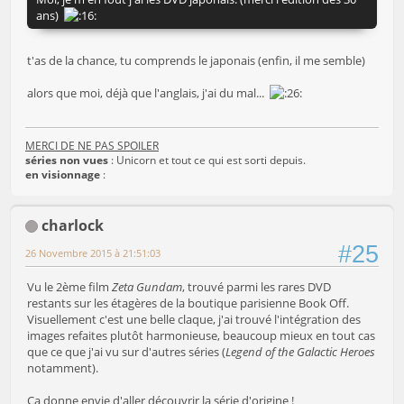
ans)
t'as de la chance, tu comprends le japonais (enfin, il me semble)
alors que moi, déjà que l'anglais, j'ai du mal...
MERCI DE NE PAS SPOILER
séries non vues
: Unicorn et tout ce qui est sorti depuis.
en visionnage
:
charlock
#25
26 Novembre 2015 à 21:51:03
Vu le 2ème film
Zeta Gundam
, trouvé parmi les rares DVD
restants sur les étagères de la boutique parisienne Book Off.
Visuellement c'est une belle claque, j'ai trouvé l'intégration des
images refaites plutôt harmonieuse, beaucoup mieux en tout cas
que ce que j'ai vu sur d'autres séries (
Legend of the Galactic Heroes
notamment).
Ça donne envie d'aller découvrir la série d'origine !