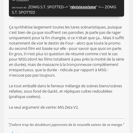
ZOMG S.T. SPOTTED--> "
révisionnisme
" <--- ZOMG
(des bouses de)
S.T. SPOTTED
Ça synthétise largement toutes les tares scénaristiques, puisque
c'est bien de ça que souffrent ces parodies. Je parle pas de rager
uniquement pour la fin changée, si ce n'était que ça... Mais il suffit
notamment de voir le destin de Four - alors que toute la promo
du second film est basée sur elle - pour savoir que quoi on parle.
En gros, il n'est plus ici question de résumé comme c'est le cas
pour MSG (dont les films totalisent à peu près la moitié de la série
en durée), mais de massacre à la tronçonneuse complètement
irrespectueux, que la durée - ridicule par rapport à MSG -
n'excuse pas pas toujours.
Le tout emballé dans le fameux mélange de scènes biens/scènes
refaites, sous fond de Gackt, et répliques cultes redoublées
(pratique useless).
Le seul argument de vente: MG Zeta V2.
"J'adore trop les doubleurs japonnais de la nouvelle saison de ce manga."