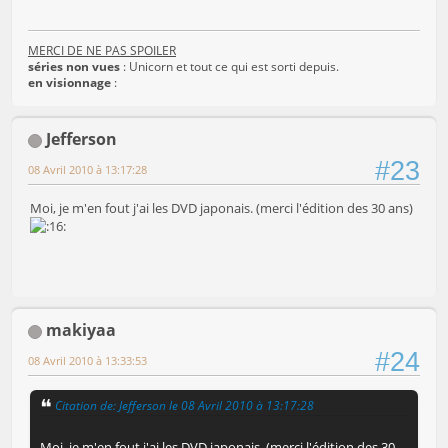
MERCI DE NE PAS SPOILER
séries non vues
: Unicorn et tout ce qui est sorti depuis.
en visionnage
:
Jefferson
#23
08 Avril 2010 à 13:17:28
Moi, je m'en fout j'ai les DVD japonais. (merci l'édition des 30 ans)
makiyaa
#24
08 Avril 2010 à 13:33:53
Citation de: Jefferson le 08 Avril 2010 à 13:17:28
Moi, je m'en fout j'ai les DVD japonais. (merci l'édition des 30