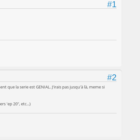
#1
#2
ent que la serie est GENIAL. J'irais pas jusqu'à là, meme si
s 'ep 20", etc...)