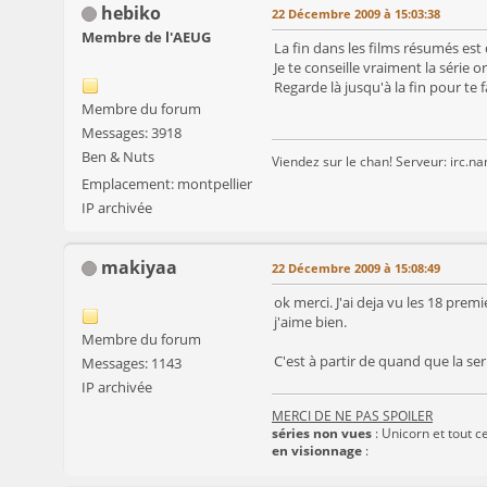
hebiko
22 Décembre 2009 à 15:03:38
Membre de l'AEUG
La fin dans les films résumés est 
Je te conseille vraiment la série or
Regarde là jusqu'à la fin pour te fa
Membre du forum
Messages: 3918
Ben & Nuts
Viendez sur le chan! Serveur: irc.n
Emplacement: montpellier
IP archivée
makiyaa
22 Décembre 2009 à 15:08:49
ok merci. J'ai deja vu les 18 prem
j'aime bien.
Membre du forum
C'est à partir de quand que la seri
Messages: 1143
IP archivée
MERCI DE NE PAS SPOILER
séries non vues
: Unicorn et tout ce
en visionnage
: