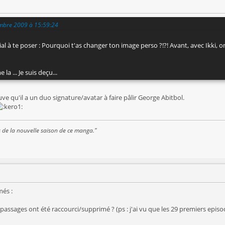
embre 2009 à 15:59:24
cial à te poser : Pourquoi t'as changer ton image perso ?!?! Avant, avec Ikki,
a ... Je suis deçu...
ve qu'il a un duo signature/avatar à faire pâlir George Abitbol.
s de la nouvelle saison de ce manga."
més :
ssages ont été raccourci/supprimé ? (ps : j'ai vu que les 29 premiers episo