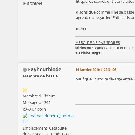
Et quelles scenes ont été refaites
IP archivée
disons que comme il ne se passe r
agreable a regarder. Enfin, s'ils on
merci
MERCI DE NE PAS SPOILER
séries non vues
: Unicorn et tout ce
en visionnage
:
Fayheurblode
14 Janvier 2010 à 22:31:08
Membre de l'AEUG
Sauf que l'histoire diverge entre les
Membre du forum
Messages: 1345
RX-0 Unicorn
Emplacement: Catapulte
du vaisseau, j'attends pour