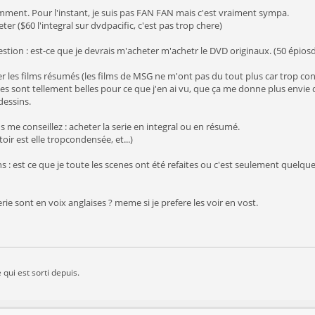
ent. Pour l'instant, je suis pas FAN FAN mais c'est vraiment sympa.
ter ($60 l'integral sur dvdpacific, c'est pas trop chere)
estion : est-ce que je devrais m'acheter m'achetr le DVD originaux. (50 épiosd
r les films résumés (les films de MSG ne m'ont pas du tout plus car trop conden
es sont tellement belles pour ce que j'en ai vu, que ça me donne plus envie de
dessins.
 me conseillez : acheter la serie en integral ou en résumé.
stoir est elle tropcondensée, et...)
ns : est ce que je toute les scenes ont été refaites ou c'est seulement quelqu
erie sont en voix anglaises ? meme si je prefere les voir en vost.
 qui est sorti depuis.