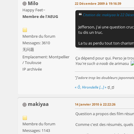
Milo
22 Décembre 2009 à 19:16:39
Happy Feet~
Citation de: makiyaa le 22 Déc
Membre de l'AEUG
Jefferson, j'ai une question cru
tu dis un truc.
Membre du forum
Messages: 3610
La tu as perdu tout ton charisme l
无问题
Emplacement: Montpellier
Ça dépend pour qui. Perso je trou
/ Toulouse
You're such a noob
de arimasu
IP archivée
"J'adore trop les doubleurs japonnai
« Ô, Hirondelle [...] »
ಥ_ಥ
makiyaa
14 Janvier 2010 à 22:22:26
Question a propos des film résu
Membre du forum
Comme c'est des résumés, quels pa
Messages: 1143