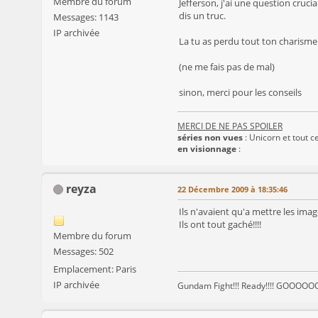
Membre du forum
Jefferson, j'ai une question cruci
dis un truc.
Messages: 1143
IP archivée
La tu as perdu tout ton charisme la
(ne me fais pas de mal)
sinon, merci pour les conseils
MERCI DE NE PAS SPOILER
séries non vues
: Unicorn et tout ce
en visionnage
:
reyza
22 Décembre 2009 à 18:35:46
Ils n'avaient qu'a mettre les ima
Ils ont tout gaché!!!!
Membre du forum
Messages: 502
Emplacement: Paris
IP archivée
Gundam Fight!!! Ready!!!! GOOOOOOO