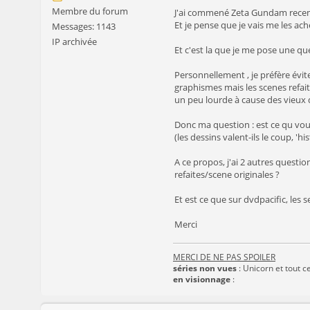
Membre du forum
J'ai commené Zeta Gundam recemm
Et je pense que je vais me les ache
Messages: 1143
IP archivée
Et c'est la que je me pose une qu
Personnellement , je préfère évite
graphismes mais les scenes refait
un peu lourde à cause des vieux 
Donc ma question : est ce qu vous
(les dessins valent-ils le coup, 'hi
A ce propos, j'ai 2 autres questio
refaites/scene originales ?
Et est ce que sur dvdpacific, les s
Merci
MERCI DE NE PAS SPOILER
séries non vues
: Unicorn et tout ce
en visionnage
: