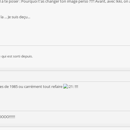
al à te poser : Pourquoi t'as changer ton image perso ?!?! Avant, avec Ikki, o
 ... Je suis deçu...
 qui est sorti depuis.
ges de 1985 ou carrément tout refaire
!!!!
OO!!!!!!!