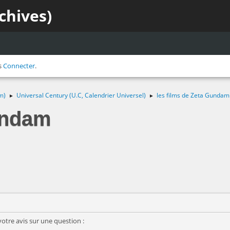
chives)
s
Connecter
.
m)
Universal Century (U.C, Calendrier Universel)
les films de Zeta Gundam
►
►
undam
votre avis sur une question :