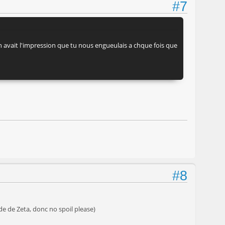
#7
 on avait l'impression que tu nous engueulais a chque fois que
#8
de de Zeta, donc no spoil please)