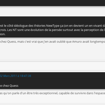
'est le côté idéologue des théories NewType ça (on en devient un en vivant d
rois. Les NT sont une évolution de la pensée surtout avec la perception de l'u
eon.
 chez Quess, mais c'est vrai que j'en avait oublié que Amuro avait longtemps
 02 Mars 2011 à 18:47:36
de chez Quess
as qu'on parle d'un être très exceptionnel, capable de survivre dans l'espa