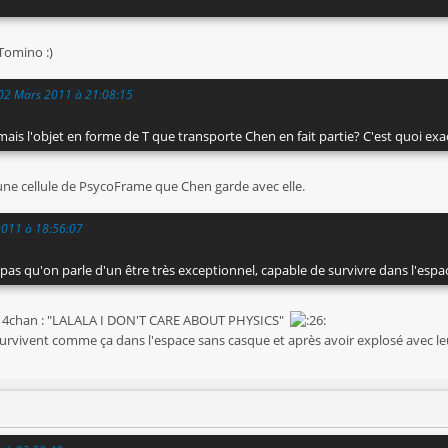
Tomino :)
 02 Mars 2011 à 21:08:15
 mais l'objet en forme de T que transporte Chen en fait partie? C'est quoi e
i une cellule de PsycoFrame que Chen garde avec elle.
2011 à 18:56:07
 pas qu'on parle d'un être très exceptionnel, capable de survivre dans l'es
u 4chan : "LALALA I DON'T CARE ABOUT PHYSICS"
urvivent comme ça dans l'espace sans casque et après avoir explosé avec 