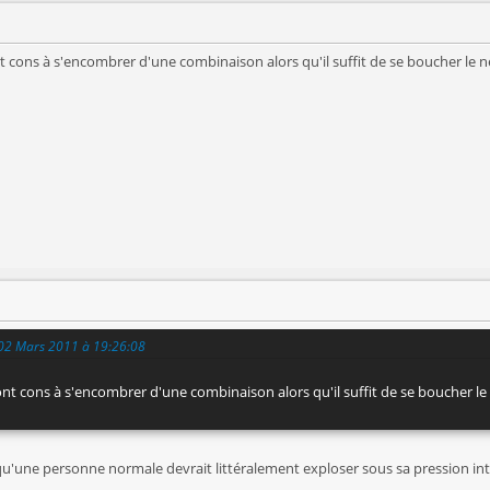
nt cons à s'encombrer d'une combinaison alors qu'il suffit de se boucher le nez 
 02 Mars 2011 à 19:26:08
ont cons à s'encombrer d'une combinaison alors qu'il suffit de se boucher le ne
t qu'une personne normale devrait littéralement exploser sous sa pression int