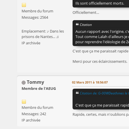
Ils sont officiellement morts.
Membre du forum
Officiellement...
Messages: 2564
Citation
Emplacement: ♪ Dans les
Aucun rapport avec l'origine, c
prisons de Nantes... ♫
Tout comme Lalah d'ailleurs je c
pour reprendre l'idéologie de Z
IP archivée
C'est que ça me paraissait rapide
Merci pour ces éclaircissements.
Tommy
02 Mars 2011 à 18:56:07
Membre de l'AEUG
Citation de: G-00WDeathmes le
C'est que ça me paraissait rapi
Membre du forum
Messages: 242
Rapide, certes, mais n'oublions p
IP archivée