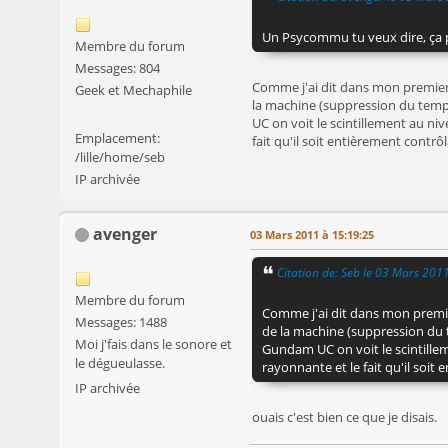
Un Psycommu tu veux dire, ça p
Membre du forum
Messages: 804
Comme j'ai dit dans mon premier 
Geek et Mechaphile
la machine (suppression du temps
UC on voit le scintillement au ni
Emplacement:
fait qu'il soit entièrement contrô
/lille/home/seb
IP archivée
avenger
03 Mars 2011 à 15:19:25
Citation de: Seb le 03 Mars 201
Membre du forum
Comme j'ai dit dans mon premie
Messages: 1488
de la machine (suppression du t
Moi j'fais dans le sonore et
Gundam UC on voit le scintillem
le dégueulasse.
rayonnante et le fait qu'il soit
IP archivée
ouais c'est bien ce que je disais.