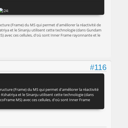
cture (Frame) du MS qui permet d'améliorer la réactivité de
riya et le Sinanju utilisent cette technologie (dans Gundam
S) avec ces cellules, d'où sont Inner Frame rayonnante et le
#116
ucture (Frame) du MS qui permet d'améliorer la réactivité
hatriya et le Sinanju utilisent cette technologie (dans
sycoFrame MS) avec ces cellules, d'où sont Inner Frame