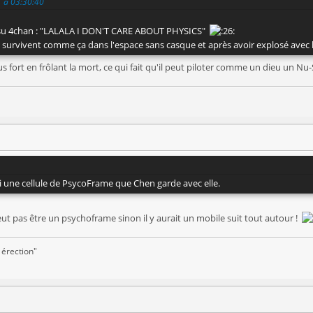
1 à 03:30:40
 su 4chan : "LALALA I DON'T CARE ABOUT PHYSICS"
 survivent comme ça dans l'espace sans casque et après avoir explosé avec
s fort en frôlant la mort, ce qui fait qu'il peut piloter comme un dieu un Nu-
ssi une cellule de PsycoFrame que Chen garde avec elle.
t pas être un psychoframe sinon il y aurait un mobile suit tout autour !
 érection"