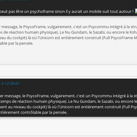
eut pas être un psychoframe sinon il y aurait un mobile suit tout autour !
message, le PsycoFrame, vulgairement, c'est un Psycommu intégré à la stru
 de réaction humain physique). Le Nu Gundam, le Sazabi, ou encore le Kshat
veau du cockpit) là où l'Unicorn est entièrement construit (Full PsycoFrame M
lable par la pensée.
1 à 12:38:43
r message, le PsycoFrame, vulgairement, c'est un Psycommu intégré à la str
emps de réaction humain physique). Le Nu Gundam, le Sazabi, ou encore le Ks
ent au niveau du cockpit) là où l'Unicorn est entièrement construit (Full P
 entièrement contrôlable par la pensée.