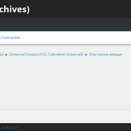
chives)
s
Connecter
.
m)
Universal Century (U.C, Calendrier Universel)
Char contre-attaque
►
►
1 à 18:27:27