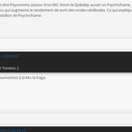
s dire Psycommu autour d'un MS. Sinon le Qubeley aurait un Psychoframe.
ui augmente le rendement de sorti des ondes cérébrales. Ce qui explique l
antillon de Psychoframe.
1 à 03:30:40
r Tomino :)
surrection à la Mu la fraga.
 2011 à 04:39:15