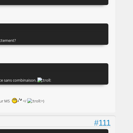
xactement?
pace sans combinaison.
leur MS
</
>)
#111