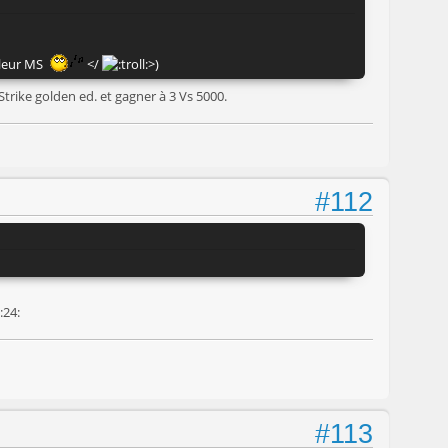
 leur MS
</
>)
Strike golden ed. et gagner à 3 Vs 5000.
#112
#113