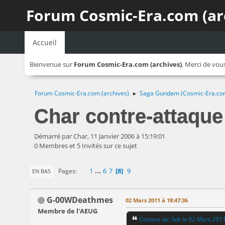
Forum Cosmic-Era.com (ar
Accueil
Bienvenue sur
Forum Cosmic-Era.com (archives)
. Merci de vou
Forum Cosmic-Era.com (archives)
Saga Gundam (Cosmic-Era.co
►
Char contre-attaque
Démarré par Char, 11 Janvier 2006 à 15:19:01
0 Membres et 5 Invités sur ce sujet
1
...
6
7
8
9
Pages
EN BAS
G-00WDeathmes
02 Mars 2011 à 18:47:36
Membre de l'AEUG
Citation de: Seb le 02 Mars 201