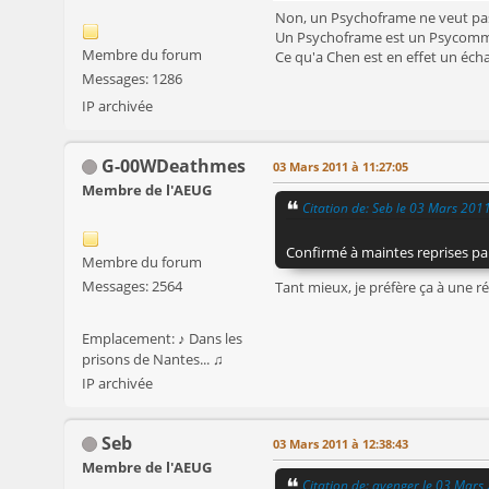
Non, un Psychoframe ne veut pa
Un Psychoframe est un Psycommu q
Membre du forum
Ce qu'a Chen est en effet un éch
Messages: 1286
IP archivée
G-00WDeathmes
03 Mars 2011 à 11:27:05
Membre de l'AEUG
Citation de: Seb le 03 Mars 201
Confirmé à maintes reprises pa
Membre du forum
Messages: 2564
Tant mieux, je préfère ça à une ré
Emplacement: ♪ Dans les
prisons de Nantes... ♫
IP archivée
Seb
03 Mars 2011 à 12:38:43
Membre de l'AEUG
Citation de: avenger le 03 Mars