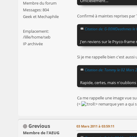
Officiellement...
Membre du forum
Messages: 804
Confirmé à maintes reprises par 
Geek et Mechaphile
Citation de: G-00WDeathmes le
Emplacement:
/lille/home/seb
J'en reviens sur le Psyco-frame
IP archivée
Si je me rappelle bien c'est auss
Citation de: Tommy le 02 Mars 
Rapide, certes, mais n'oublions
Ca me rappelle une image vue s
(<
> remarque yen a qui s
Grevious
03 Mars 2011 à 03:59:11
Membre de l'AEUG