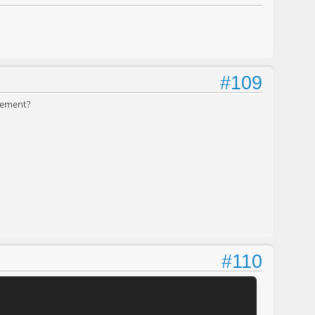
#109
ctement?
#110