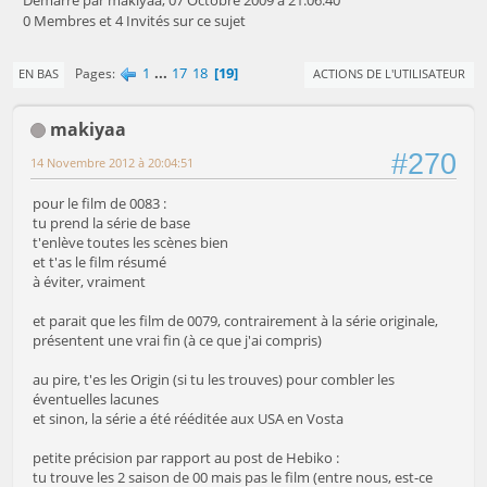
Démarré par makiyaa, 07 Octobre 2009 à 21:06:40
0 Membres et 4 Invités sur ce sujet
1
...
17
18
19
Pages
EN BAS
ACTIONS DE L'UTILISATEUR
makiyaa
#270
14 Novembre 2012 à 20:04:51
pour le film de 0083 :
tu prend la série de base
t'enlève toutes les scènes bien
et t'as le film résumé
à éviter, vraiment
et parait que les film de 0079, contrairement à la série originale,
présentent une vrai fin (à ce que j'ai compris)
au pire, t'es les Origin (si tu les trouves) pour combler les
éventuelles lacunes
et sinon, la série a été rééditée aux USA en Vosta
petite précision par rapport au post de Hebiko :
tu trouve les 2 saison de 00 mais pas le film (entre nous, est-ce