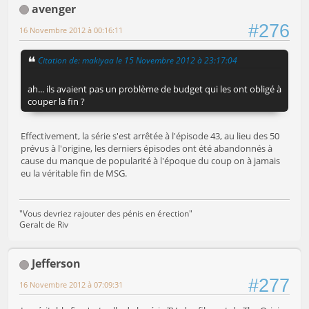
avenger
#276
16 Novembre 2012 à 00:16:11
Citation de: makiyaa le 15 Novembre 2012 à 23:17:04
ah... ils avaient pas un problème de budget qui les ont obligé à
couper la fin ?
Effectivement, la série s'est arrêtée à l'épisode 43, au lieu des 50
prévus à l'origine, les derniers épisodes ont été abandonnés à
cause du manque de popularité à l'époque du coup on à jamais
eu la véritable fin de MSG.
"Vous devriez rajouter des pénis en érection"
Geralt de Riv
Jefferson
#277
16 Novembre 2012 à 07:09:31