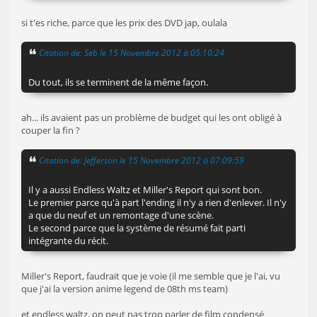
si t'es riche, parce que les prix des DVD jap, oulala
Citation de: Seb le 15 Novembre 2012 à 05:10:24
Du tout, ils se terminent de la même façon.
ah... ils avaient pas un problème de budget qui les ont obligé à
couper la fin ?
Citation de: Jefferson le 15 Novembre 2012 à 07:09:59
Il y a aussi Endless Waltz et Miller's Report qui sont bon.
Le premier parce qu'à part l'ending il n'y a rien d'enlever. Il n'y
a que du neuf et un remontage d'une scène.
Le second parce que la système de résumé fait parti
intégrante du récit.
Miller's Report, faudrait que je voie (il me semble que je l'ai, vu
que j'ai la version anime legend de 08th ms team)
et endless waltz, on peut pas trop parler de film condensé