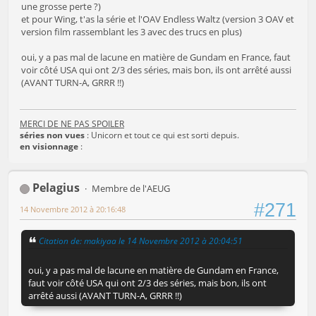
une grosse perte ?)
et pour Wing, t'as la série et l'OAV Endless Waltz (version 3 OAV et
version film rassemblant les 3 avec des trucs en plus)
oui, y a pas mal de lacune en matière de Gundam en France, faut
voir côté USA qui ont 2/3 des séries, mais bon, ils ont arrêté aussi
(AVANT TURN-A, GRRR !!)
MERCI DE NE PAS SPOILER
séries non vues
: Unicorn et tout ce qui est sorti depuis.
en visionnage
:
Pelagius
Membre de l'AEUG
#271
14 Novembre 2012 à 20:16:48
Citation de: makiyaa le 14 Novembre 2012 à 20:04:51
oui, y a pas mal de lacune en matière de Gundam en France,
faut voir côté USA qui ont 2/3 des séries, mais bon, ils ont
arrêté aussi (AVANT TURN-A, GRRR !!)