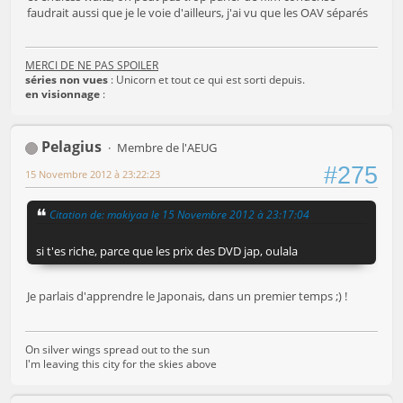
faudrait aussi que je le voie d'ailleurs, j'ai vu que les OAV séparés
MERCI DE NE PAS SPOILER
séries non vues
: Unicorn et tout ce qui est sorti depuis.
en visionnage
:
Pelagius
Membre de l'AEUG
#275
15 Novembre 2012 à 23:22:23
Citation de: makiyaa le 15 Novembre 2012 à 23:17:04
si t'es riche, parce que les prix des DVD jap, oulala
Je parlais d'apprendre le Japonais, dans un premier temps ;) !
On silver wings spread out to the sun
I'm leaving this city for the skies above