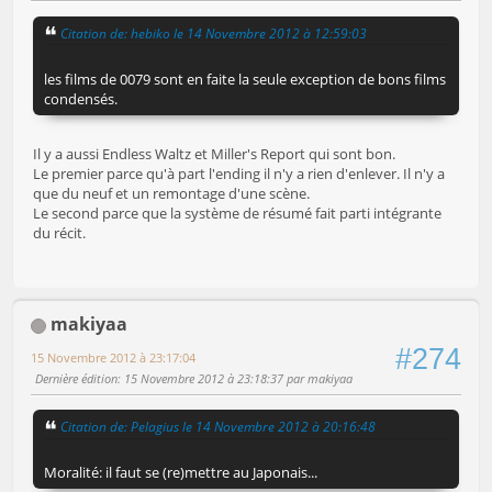
Citation de: hebiko le 14 Novembre 2012 à 12:59:03
les films de 0079 sont en faite la seule exception de bons films
condensés.
Il y a aussi Endless Waltz et Miller's Report qui sont bon.
Le premier parce qu'à part l'ending il n'y a rien d'enlever. Il n'y a
que du neuf et un remontage d'une scène.
Le second parce que la système de résumé fait parti intégrante
du récit.
makiyaa
#274
15 Novembre 2012 à 23:17:04
Dernière édition
: 15 Novembre 2012 à 23:18:37 par makiyaa
Citation de: Pelagius le 14 Novembre 2012 à 20:16:48
Moralité: il faut se (re)mettre au Japonais...