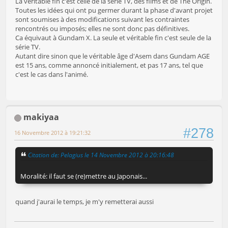
La véritable fin c'est celle de la série TV, des films et de The Origin.
Toutes les idées qui ont pu germer durant la phase d'avant projet
sont soumises à des modifications suivant les contraintes
rencontrés ou imposés; elles ne sont donc pas définitives.
Ca équivaut à Gundam X. La seule et véritable fin c'est seule de la
série TV.
Autant dire sinon que le véritable âge d'Asem dans Gundam AGE
est 15 ans, comme annoncé initialement, et pas 17 ans, tel que
c'est le cas dans l'animé.
makiyaa
#278
16 Novembre 2012 à 19:21:32
Citation de: Pelagius le 14 Novembre 2012 à 20:16:48
Moralité: il faut se (re)mettre au Japonais...
quand j'aurai le temps, je m'y remetterai aussi