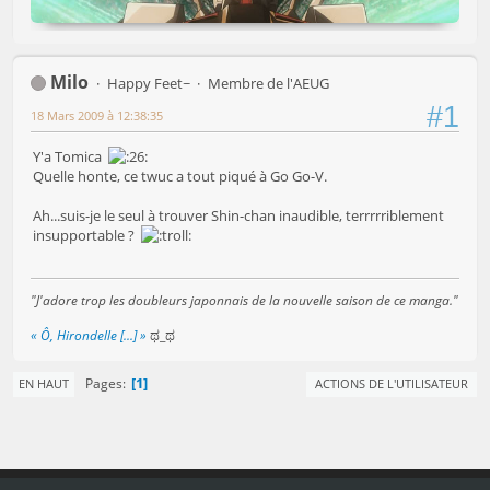
Milo
Happy Feet~
Membre de l'AEUG
#1
18 Mars 2009 à 12:38:35
Y'a Tomica
Quelle honte, ce twuc a tout piqué à Go Go-V.
Ah...suis-je le seul à trouver Shin-chan inaudible, terrrrriblement
insupportable ?
"J'adore trop les doubleurs japonnais de la nouvelle saison de ce manga."
« Ô, Hirondelle [...] »
ಥ_ಥ
1
Pages
EN HAUT
ACTIONS DE L'UTILISATEUR