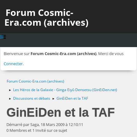
Forum Cosmic-
Era.com (archives)
Bienvenue sur
Forum Cosmic-Era.com (archives)
. Merci de vous
Connecter
.
Forum Cosmic-Era.com (archives)
Les Héros de la Galaxie - Ginga Eiyû Densetsu (GinEiDen.net)
►
Discussions et débats
GinEiDen et la TAF
►
►
GinEiDen et la TAF
Démarré par Saga, 18 Mars 2009 à 12:10:11
0 Membres et 1 Invité sur ce sujet