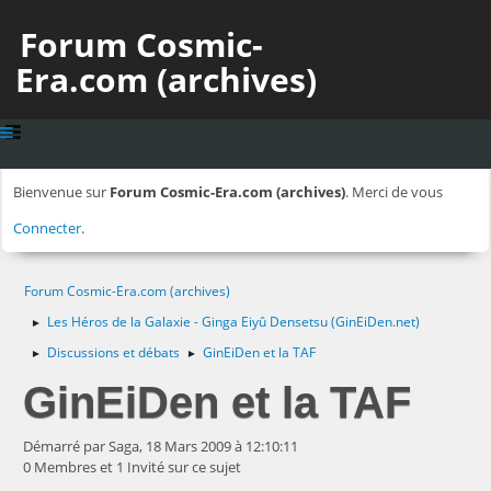
Forum Cosmic-
Era.com (archives)
Bienvenue sur
Forum Cosmic-Era.com (archives)
. Merci de vous
Connecter
.
Forum Cosmic-Era.com (archives)
Les Héros de la Galaxie - Ginga Eiyû Densetsu (GinEiDen.net)
►
Discussions et débats
GinEiDen et la TAF
►
►
GinEiDen et la TAF
Démarré par Saga, 18 Mars 2009 à 12:10:11
0 Membres et 1 Invité sur ce sujet