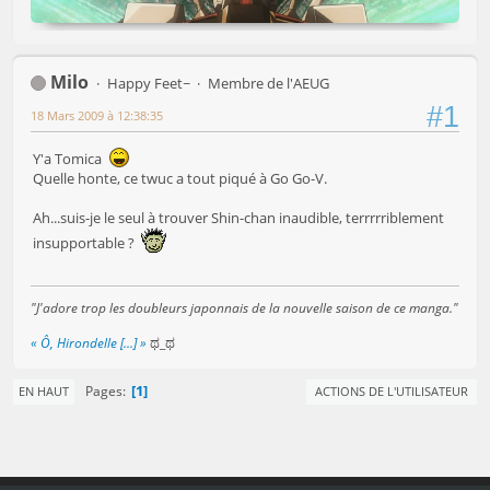
Milo
Happy Feet~
Membre de l'AEUG
#1
18 Mars 2009 à 12:38:35
Y'a Tomica
Quelle honte, ce twuc a tout piqué à Go Go-V.
Ah...suis-je le seul à trouver Shin-chan inaudible, terrrrriblement
insupportable ?
"J'adore trop les doubleurs japonnais de la nouvelle saison de ce manga."
« Ô, Hirondelle [...] »
ಥ_ಥ
1
Pages
EN HAUT
ACTIONS DE L'UTILISATEUR