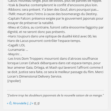
-Lacus: nouveau single, plus de boobs, plus de paroles de hippie.
-Yzak & Dearka: contempleront le conflit d'encooore plus loin.
-Ribbons: sera présent. Y'a bien des Gouf, alors pourquoi pas...
-TMR: meurt dans l'intro à cause des boomerangs du Destiny.
-Captain Falcon: présence exigée par le gouvernent japonais pour
essayer de préserver la natalité.
-Mwu et Cobra, au contraire, fuiront cette énooorme faggotry par
dignité, et ne seront donc pas présents.
-Haro: toujours dans une optique de dualité kktd avec 00, les
Haro de Lacus pourront contrôler l'espace-temps.
-Cagalli: LOL
-Lunamaria: ...
-Meyrin: ..
-Les trois Dom Troppers: mourront dans d'atroces souffrance
lorsque Loran Cehack débarquera dans cet espace-temps, pour
leur amener Gaia, Ortega, et Mash qui laveront l'affront comme il
se doit. Justice sera faite, ce sera le meilleur passage du flim. Merci
Loran's Dimensional Delivery Service.
[/spoiler]
"J'adore trop les doubleurs japonnais de la nouvelle saison de ce manga."
« Ô, Hirondelle [...] »
ಥ_ಥ