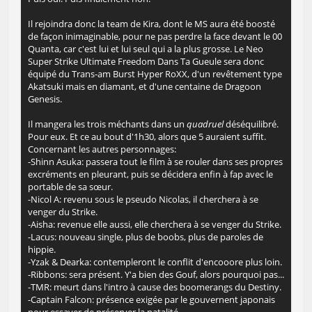
Il rejoindra donc la team de Kira, dont le MS aura été boosté
de façon inimaginable, pour ne pas perdre la face devant le 00
Quanta, car c'est lui et lui seul qui a la plus grosse. Le Neo
Super Strike Ultimate Freedom Dans Ta Gueule sera donc
équipé du Trans-am Burst Hyper RoXX, d'un revêtement type
Akatsuki mais en diamant, et d'une centaine de Dragoon
Genesis.
Il mangera les trois méchants dans un
quadruel
déséquilibré.
Pour eux. Et ce au bout d'1h30, alors que 5 auraient suffit.
Concernant les autres personnages:
-Shinn Asuka: passera tout le film à se rouler dans ses propres
excréments en pleurant, puis se décidera enfin à fap avec le
portable de sa sœur.
-Nicol A: revenu sous le pseudo Nicolas, il cherchera à se
venger du Strike.
-Aisha: revenue elle aussi, elle cherchera à se venger du Strike.
-Lacus: nouveau single, plus de boobs, plus de paroles de
hippie.
-Yzak & Dearka: contempleront le conflit d'encooore plus loin.
-Ribbons: sera présent. Y'a bien des Gouf, alors pourquoi pas...
-TMR: meurt dans l'intro à cause des boomerangs du Destiny.
-Captain Falcon: présence exigée par le gouvernent japonais