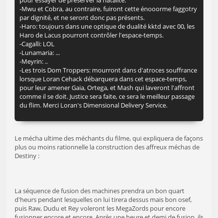
pour essayer de préserver la natalité.
-Mwu et Cobra, au contraire, fuiront cette énooorme faggotry
par dignité, et ne seront donc pas présents.
-Haro: toujours dans une optique de dualité kktd avec 00, les
Haro de Lacus pourront contrôler l'espace-temps.
-Cagalli: LOL
-Lunamaria: ...
-Meyrin: ..
-Les trois Dom Troppers: mourront dans d'atroces souffrance
lorsque Loran Cehack débarquera dans cet espace-temps,
pour leur amener Gaia, Ortega, et Mash qui laveront l'affront
comme il se doit. Justice sera faite, ce sera le meilleur passage
du flim. Merci Loran's Dimensional Delivery Service.
Le mécha ultime des méchants du filme, qui expliquera de façons
plus ou moins rationnelle la construction des affreux méchas de
Destiny :
La séquence de fusion des machines prendra un bon quart
d'heurs pendant lesquelles on lui tirera dessus mais bon osef,
puis Raw, Dudu et Rey voleront les MegaZords pour encore
fusionner encore et encore. Après une heure et demi de fusion, ils