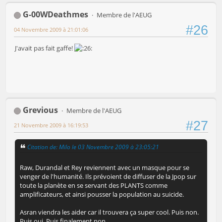
G-00WDeathmes
Membre de l'AEUG
#26
04 Novembre 2009 à 21:01:06
J'avait pas fait gaffe!
Grevious
Membre de l'AEUG
#27
21 Novembre 2009 à 16:19:53
Citation de: Milo le 03 Novembre 2009 à 23:05:21
Raw, Durandal et Rey reviennent avec un masque pour se
venger de l'humanité. Ils prévoient de diffuser de la Jpop sur
toute la planète en se servant des PLANTS comme
amplificateurs, et ainsi pousser la population au suicide.
Asran viendra les aider car il trouvera ça super cool. Puis non.
Puis oui. Puis finalement non.