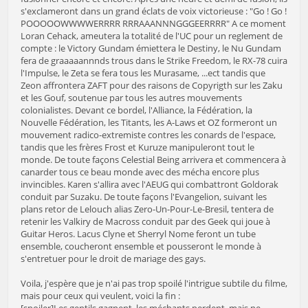
s'exclameront dans un grand éclats de voix victorieuse : "Go ! Go !
POOOOOWWWWERRRR RRRAAANNNGGGEERRRR" A ce moment
Loran Cehack, ameutera la totalité de l'UC pour un reglement de
compte : le Victory Gundam émiettera le Destiny, le Nu Gundam
fera de graaaaannnds trous dans le Strike Freedom, le RX-78 cuira
l'Impulse, le Zeta se fera tous les Murasame, ...ect tandis que
Zeon affrontera ZAFT pour des raisons de Copyrigth sur les Zaku
et les Gouf, soutenue par tous les autres mouvements
colonialistes. Devant ce bordel, l'Alliance, la Fédération, la
Nouvelle Fédération, les Titants, les A-Laws et OZ formeront un
mouvement radico-extremiste contres les conards de l'espace,
tandis que les frères Frost et Kuruze manipuleront tout le
monde. De toute façons Celestial Being arrivera et commencera à
canarder tous ce beau monde avec des mécha encore plus
invincibles. Karen s'allira avec l'AEUG qui combattront Goldorak
conduit par Suzaku. De toute façons l'Evangelion, suivant les
plans retor de Lelouch alias Zero-Un-Pour-Le-Bresil, tentera de
retenir les Valkiry de Macross conduit par des Geek qui joue à
Guitar Heros. Lacus Clyne et Sherryl Nome feront un tube
ensemble, coucheront ensemble et pousseront le monde à
s'entretuer pour le droit de mariage des gays.
Voila, j'espère que je n'ai pas trop spoilé l'intrigue subtile du filme,
mais pour ceux qui veulent, voici la fin :