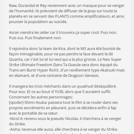
Raw, Durandal et Rey reviennent avec un masque pour se venger
de l'humanité. Ils prévoient de diffuser de la Jpop sur toute la
planète en se servant des PLANTS comme amplificateurs, et ainsi
pousser la population au suicide.
Asran viendra les aider car il trouvera ça super cool. Puis non.
Puis oui. Puis finalement non.
Il rejoindra donc la team de Kira, dont le MS aura été boosté de
façon inimaginable, pour ne pas perdre la face devant le 00
Quanta, car c'est lui et lui seul qui a la plus grosse. Le Neo Super
Strike Ultimate Freedom Dans Ta Gueule sera donc équipé du
Trans-am Burst Hyper RoXX, d'un revêtement type Akatsuki mais
en diamant, et d'une centaine de Dragoon Genesis.
Il mangera les trois méchants dans un
quadruel
déséquilibré.
Pour eux. Et ce au bout d'1h30, alors que 5 auraient suffit.
Concernant les autres personnages:
[spoiler]-Shinn Asuka: passera tout le film à se rouler dans ses
propres excréments en pleurant, puis se décidera enfin à fap
avec le portable de sa sœur.
-Nicol A: revenu sous le pseudo Nicolas, il cherchera à se venger
du Strike.
-Aisha: revenue elle aussi, elle cherchera à se venger du Strike.