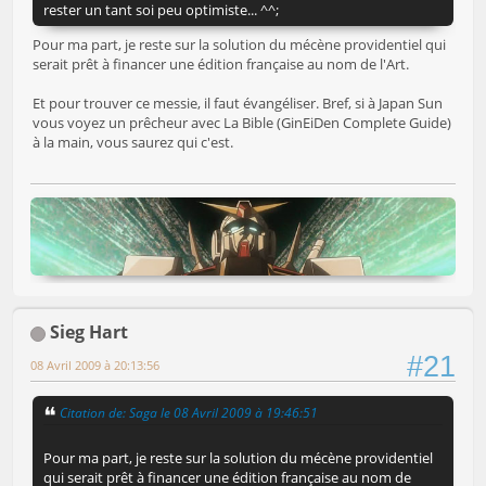
rester un tant soi peu optimiste... ^^;
Pour ma part, je reste sur la solution du mécène providentiel qui
serait prêt à financer une édition française au nom de l'Art.
Et pour trouver ce messie, il faut évangéliser. Bref, si à Japan Sun
vous voyez un prêcheur avec La Bible (GinEiDen Complete Guide)
à la main, vous saurez qui c'est.
Sieg Hart
#21
08 Avril 2009 à 20:13:56
Citation de: Saga le 08 Avril 2009 à 19:46:51
Pour ma part, je reste sur la solution du mécène providentiel
qui serait prêt à financer une édition française au nom de