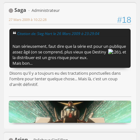
Saga
Administrateur
#18
27 Mars 2009 à 10:22:28
Citation de: Sieg Hart le 26 Mars 2009 à 23:29:04
Nan sérieusement, faut dire que la série est pour un publique
assez âgé (on se comprend, plus vieux que Destiny
), et
la distribuer est un gros risque pour eux.
Mais bon...
Disons qu'il y a toujours eu des tractations ponctuelles dans
l'ombre pour tenter quelque chose... Mais là, c'est un coup
d'arrêt définitif.
Arion