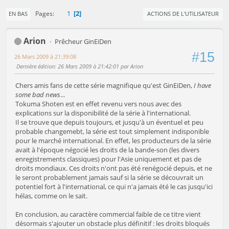
1
2
Pages
EN BAS
ACTIONS DE L'UTILISATEUR
Arion
Prêcheur GinEiDen
#15
26 Mars 2009 à 21:39:08
Dernière édition
: 26 Mars 2009 à 21:42:01 par Arion
Chers amis fans de cette série magnifique qu'est GinEiDen,
I have
some bad news
...
Tokuma Shoten est en effet revenu vers nous avec des
explications sur la disponibilité de la série à l'international.
Il se trouve que depuis toujours, et jusqu'à un éventuel et peu
probable changemebt, la série est tout simplement indisponible
pour le marché international. En effet, les producteurs de la série
avait à l'époque négocié les droits de la bande-son (les divers
enregistrements classiques) pour l'Asie uniquement et pas de
droits mondiaux. Ces droits n'ont pas été renégocié depuis, et ne
le seront probablement jamais sauf si la série se découvrait un
potentiel fort à l'international, ce qui n'a jamais été le cas jusqu'ici
hélas, comme on le sait.
En conclusion, au caractère commercial faible de ce titre vient
désormais s'ajouter un obstacle plus définitif : les droits bloqués