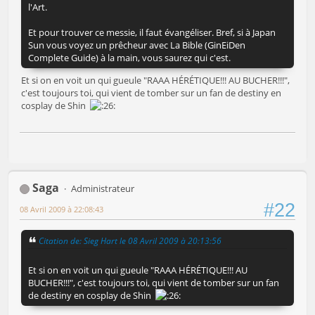
l'Art.
Et pour trouver ce messie, il faut évangéliser. Bref, si à Japan
Sun vous voyez un prêcheur avec La Bible (GinEiDen
Complete Guide) à la main, vous saurez qui c'est.
Et si on en voit un qui gueule "RAAA HÉRÉTIQUE!!! AU BUCHER!!!",
c'est toujours toi, qui vient de tomber sur un fan de destiny en
cosplay de Shin
Saga
Administrateur
#22
08 Avril 2009 à 22:08:43
Citation de: Sieg Hart le 08 Avril 2009 à 20:13:56
Et si on en voit un qui gueule "RAAA HÉRÉTIQUE!!! AU
BUCHER!!!", c'est toujours toi, qui vient de tomber sur un fan
de destiny en cosplay de Shin