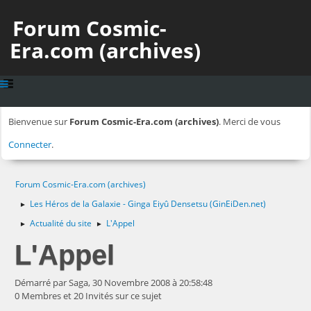
Forum Cosmic-
Era.com (archives)
Bienvenue sur
Forum Cosmic-Era.com (archives)
. Merci de vous
Connecter
.
Forum Cosmic-Era.com (archives)
Les Héros de la Galaxie - Ginga Eiyû Densetsu (GinEiDen.net)
►
Actualité du site
L'Appel
►
►
L'Appel
Démarré par Saga, 30 Novembre 2008 à 20:58:48
0 Membres et 20 Invités sur ce sujet