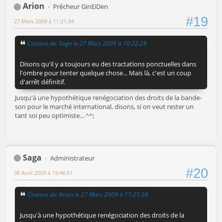
Arion
Prêcheur GinEiDen
#19
27 Mars 2009 à 11:21:34
Citation de: Saga le 27 Mars 2009 à 10:22:28
Disons qu'il y a toujours eu des tractations ponctuelles dans
l'ombre pour tenter quelque chose... Mais là, c'est un coup
d'arrêt définitif.
Jusqu'à une hypothétique renégociation des droits de la bande-
son pour le marché international, disons, si on veut rester un
tant soi peu optimiste... ^^;
Saga
Administrateur
#20
08 Avril 2009 à 19:46:51
Citation de: Arion le 27 Mars 2009 à 11:21:34
Jusqu'à une hypothétique renégociation des droits de la