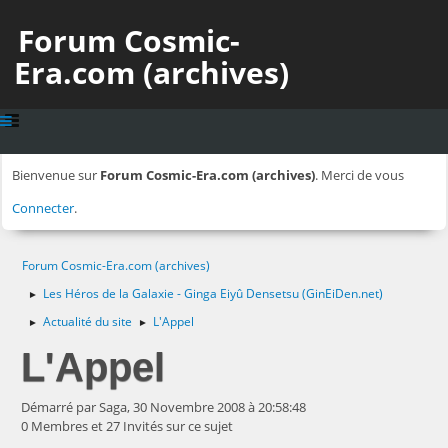
Forum Cosmic-
Era.com (archives)
Bienvenue sur
Forum Cosmic-Era.com (archives)
. Merci de vous
Connecter
.
Forum Cosmic-Era.com (archives)
Les Héros de la Galaxie - Ginga Eiyû Densetsu (GinEiDen.net)
►
Actualité du site
L'Appel
►
►
L'Appel
Démarré par Saga, 30 Novembre 2008 à 20:58:48
0 Membres et 27 Invités sur ce sujet