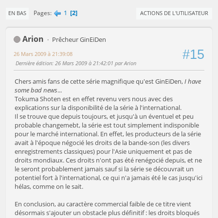
1
2
Pages
EN BAS
ACTIONS DE L'UTILISATEUR
Arion
Prêcheur GinEiDen
#15
26 Mars 2009 à 21:39:08
Dernière édition
: 26 Mars 2009 à 21:42:01 par Arion
Chers amis fans de cette série magnifique qu'est GinEiDen,
I have
some bad news
...
Tokuma Shoten est en effet revenu vers nous avec des
explications sur la disponibilité de la série à l'international.
Il se trouve que depuis toujours, et jusqu'à un éventuel et peu
probable changemebt, la série est tout simplement indisponible
pour le marché international. En effet, les producteurs de la série
avait à l'époque négocié les droits de la bande-son (les divers
enregistrements classiques) pour l'Asie uniquement et pas de
droits mondiaux. Ces droits n'ont pas été renégocié depuis, et ne
le seront probablement jamais sauf si la série se découvrait un
potentiel fort à l'international, ce qui n'a jamais été le cas jusqu'ici
hélas, comme on le sait.
En conclusion, au caractère commercial faible de ce titre vient
désormais s'ajouter un obstacle plus définitif : les droits bloqués