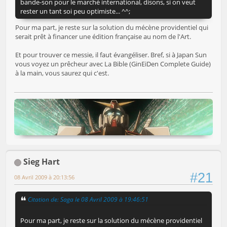
bande-son pour le marché international, disons, si on veut
rester un tant soi peu optimiste... ^^;
Pour ma part, je reste sur la solution du mécène providentiel qui
serait prêt à financer une édition française au nom de l'Art.
Et pour trouver ce messie, il faut évangéliser. Bref, si à Japan Sun
vous voyez un prêcheur avec La Bible (GinEiDen Complete Guide)
à la main, vous saurez qui c'est.
Sieg Hart
#21
08 Avril 2009 à 20:13:56
Citation de: Saga le 08 Avril 2009 à 19:46:51
Pour ma part, je reste sur la solution du mécène providentiel