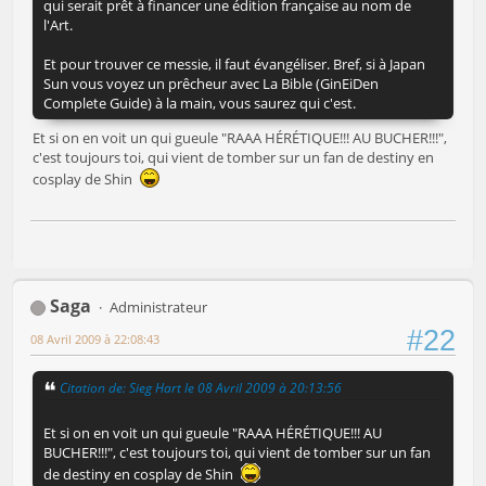
qui serait prêt à financer une édition française au nom de
l'Art.
Et pour trouver ce messie, il faut évangéliser. Bref, si à Japan
Sun vous voyez un prêcheur avec La Bible (GinEiDen
Complete Guide) à la main, vous saurez qui c'est.
Et si on en voit un qui gueule "RAAA HÉRÉTIQUE!!! AU BUCHER!!!",
c'est toujours toi, qui vient de tomber sur un fan de destiny en
cosplay de Shin
Saga
Administrateur
#22
08 Avril 2009 à 22:08:43
Citation de: Sieg Hart le 08 Avril 2009 à 20:13:56
Et si on en voit un qui gueule "RAAA HÉRÉTIQUE!!! AU
BUCHER!!!", c'est toujours toi, qui vient de tomber sur un fan
de destiny en cosplay de Shin