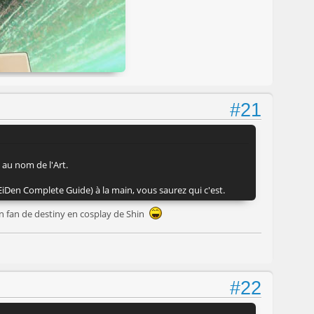
#21
 au nom de l'Art.
nEiDen Complete Guide) à la main, vous saurez qui c'est.
un fan de destiny en cosplay de Shin
#22