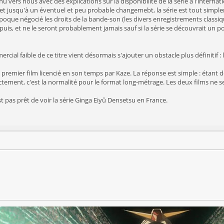
vers nous avec des explications sur la disponibilité de la série à l'internati
 et jusqu'à un éventuel et peu probable changemebt, la série est tout simple
'époque négocié les droits de la bande-son (les divers enregistrements class
uis, et ne le seront probablement jamais sauf si la série se découvrait un poten
cial faible de ce titre vient désormais s'ajouter un obstacle plus définitif :
premier film licencié en son temps par Kaze. La réponse est simple : étant do
ctement, c'est la normalité pour le format long-métrage. Les deux films ne 
t pas prêt de voir la série Ginga Eiyû Densetsu en France.