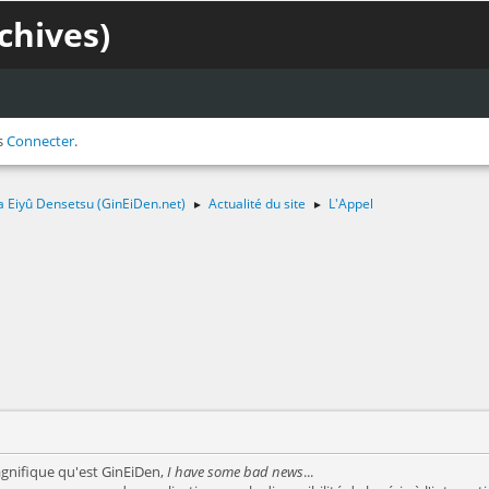
chives)
s
Connecter
.
a Eiyû Densetsu (GinEiDen.net)
Actualité du site
L'Appel
►
►
agnifique qu'est GinEiDen,
I have some bad news
...