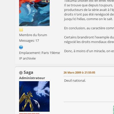
Tokuma Shoten est en effet revenu 
Il se trouve que depuis toujours,
producteurs de la série avait à l
droits n'ont pas été renégocié dep
jusqu'ici hélas, comme on le sait.
En conclusion, au caractère commer
Membre du forum
Certains brandiront l'exemple du 
Messages: 17
négocié les droits mondiaux dire
Donc, à moins d'un miracle, on es
Emplacement: Paris 19ème
IP archivée
Saga
26 Mars 2009 à 21:55:05
Administrateur
Deuil national.