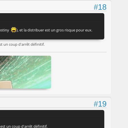
#18
Destiny
), et la distribuer est un gros risque pour eux.
t un coup d'arrêt définitif.
#19
est un coup d'arrêt définitif.