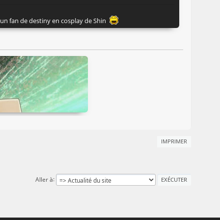
r un fan de destiny en cosplay de Shin
IMPRIMER
Aller à