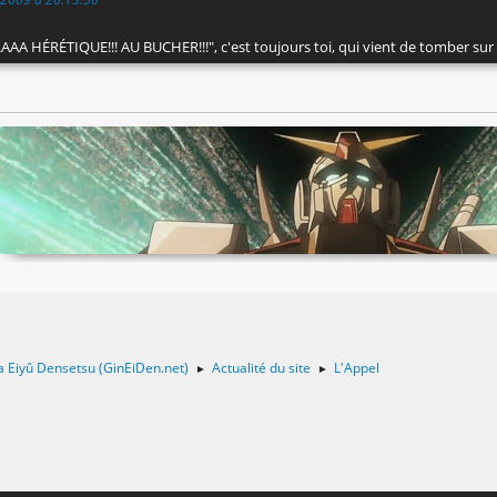
"RAAA HÉRÉTIQUE!!! AU BUCHER!!!", c'est toujours toi, qui vient de tomber su
a Eiyû Densetsu (GinEiDen.net)
Actualité du site
L'Appel
►
►