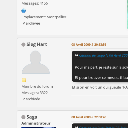
Messages: 4156
Emplacement: Montpellier
IP archivée
Sieg Hart
08 Avril 2009 à 20:13:56
Citation de: Saga le 08 Avril 20
Pour ma part, je reste sur la so
Et pour trouver ce messie, il fa
Membre du forum
Et si on en voit un qui gueule "R
Messages: 3322
IP archivée
Saga
08 Avril 2009 à 22:08:43
Administrateur
Citation de: Sieg Hart le 08 Avr