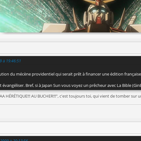
09 à 19:46:51
lution du mécène providentiel qui serait prêt à financer une édition française
ut évangéliser. Bref, si à Japan Sun vous voyez un prêcheur avec La Bible (Gi
AAA HÉRÉTIQUE!!! AU BUCHER!!!", c'est toujours toi, qui vient de tomber sur 
il 2009 à 20:13:56