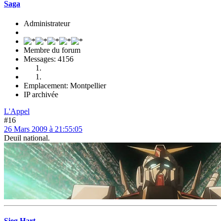
Saga
Administrateur
Membre du forum
Messages: 4156
Emplacement: Montpellier
IP archivée
L'Appel
#16
26 Mars 2009 à 21:55:05
Deuil national.
Sieg Hart