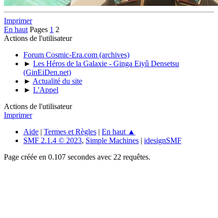
Imprimer
En haut
Pages
1
2
Actions de l'utilisateur
Forum Cosmic-Era.com (archives)
►
Les Héros de la Galaxie - Ginga Eiyû Densetsu
(GinEiDen.net)
►
Actualité du site
►
L'Appel
Actions de l'utilisateur
Imprimer
Aide
|
Termes et Règles
|
En haut ▲
SMF 2.1.4 © 2023
,
Simple Machines
|
idesignSMF
Page créée en 0.107 secondes avec 22 requêtes.