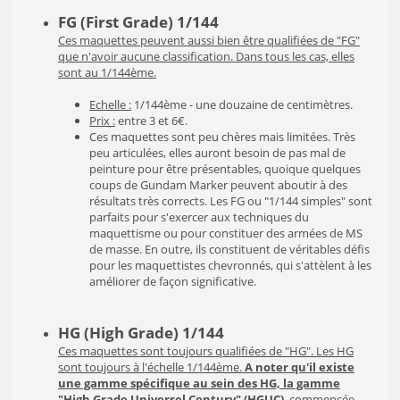
FG (First Grade) 1/144
Ces maquettes peuvent aussi bien être qualifiées de "FG"
que n'avoir aucune classification. Dans tous les cas, elles
sont au 1/144ème.
Echelle :
1/144ème - une douzaine de centimètres.
Prix :
entre 3 et 6€.
Ces maquettes sont peu chères mais limitées. Très
peu articulées, elles auront besoin de pas mal de
peinture pour être présentables, quoique quelques
coups de Gundam Marker peuvent aboutir à des
résultats très corrects. Les FG ou "1/144 simples" sont
parfaits pour s'exercer aux techniques du
maquettisme ou pour constituer des armées de MS
de masse. En outre, ils constituent de véritables défis
pour les maquettistes chevronnés, qui s'attèlent à les
améliorer de façon significative.
HG (High Grade) 1/144
Ces maquettes sont toujours qualifiées de "HG". Les HG
sont toujours à l'échelle 1/144ème.
A noter qu'il existe
une gamme spécifique au sein des HG, la gamme
"High Grade Universel Century" (HGUC)
, commencée