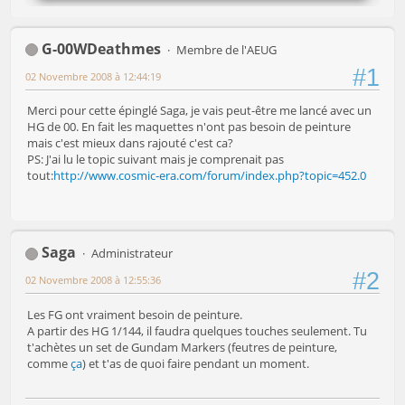
G-00WDeathmes
Membre de l'AEUG
#1
02 Novembre 2008 à 12:44:19
Merci pour cette épinglé Saga, je vais peut-être me lancé avec un
HG de 00. En fait les maquettes n'ont pas besoin de peinture
mais c'est mieux dans rajouté c'est ca?
PS: J'ai lu le topic suivant mais je comprenait pas
tout:
http://www.cosmic-era.com/forum/index.php?topic=452.0
Saga
Administrateur
#2
02 Novembre 2008 à 12:55:36
Les FG ont vraiment besoin de peinture.
A partir des HG 1/144, il faudra quelques touches seulement. Tu
t'achètes un set de Gundam Markers (feutres de peinture,
comme
ça
) et t'as de quoi faire pendant un moment.