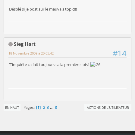
Désolé si je post sur le mauvais topic!!!
Sieg Hart
#14
18 Novembre 2009 à 20:05:42
T'inquiète ca fait toujours ca la première fois!
1
2
3
...
8
Pages
EN HAUT
ACTIONS DE L'UTILISATEUR