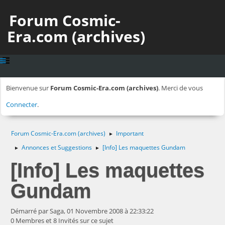
Forum Cosmic-
Era.com (archives)
Bienvenue sur
Forum Cosmic-Era.com (archives)
. Merci de vous
Connecter
.
Forum Cosmic-Era.com (archives)
Important
►
Annonces et Suggestions
[Info] Les maquettes Gundam
►
►
[Info] Les maquettes
Gundam
Démarré par Saga, 01 Novembre 2008 à 22:33:22
0 Membres et 8 Invités sur ce sujet