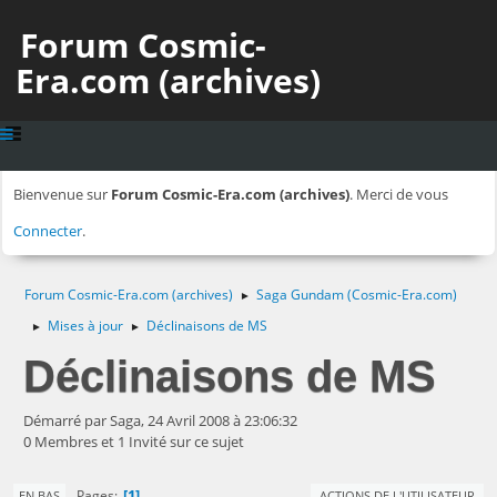
Forum Cosmic-
Era.com (archives)
Bienvenue sur
Forum Cosmic-Era.com (archives)
. Merci de vous
Connecter
.
Forum Cosmic-Era.com (archives)
Saga Gundam (Cosmic-Era.com)
►
Mises à jour
Déclinaisons de MS
►
►
Déclinaisons de MS
Démarré par Saga, 24 Avril 2008 à 23:06:32
0 Membres et 1 Invité sur ce sujet
1
Pages
EN BAS
ACTIONS DE L'UTILISATEUR