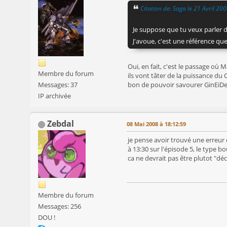
Citation de: Saga le 21 Avril 20
Je suppose que tu veux parler de
J'avoue, c'est une référence que 
Oui, en fait, c'est le passage où M
Membre du forum
ils vont tâter de la puissance du C
bon de pouvoir savourer GinEiDe
Messages: 37
IP archivée
Zebdal
08 Mai 2008 à 18:12:59
je pense avoir trouvé une erreur 
à 13:30 sur l'épisode 5, le type 
ca ne devrait pas être plutot "dé
Membre du forum
Messages: 256
DOU !