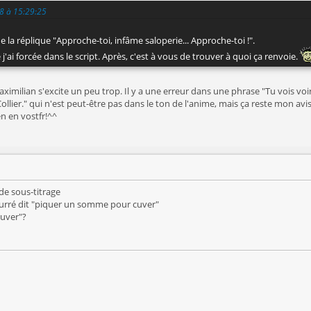
08 à 15:29:25
 la réplique "Approche-toi, infâme saloperie... Approche-toi !".
j'ai forcée dans le script. Après, c'est à vous de trouver à quoi ça renvoie.
aximilian s'excite un peu trop. Il y a une erreur dans une phrase "Tu vois voir, 
ollier." qui n'est peut-être pas dans le ton de l'anime, mais ça reste mon avis.
n en vostfr!^^
de sous-titrage
bourré dit "piquer un somme pour cuver"
cuver"?