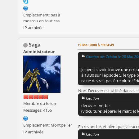
Emplacement: pas à
moscou en tout cas
IP archivée
Saga
19 Mai 2008 à 19:34:49
Administrateur
Citation de: Zebdal le 08 Mai 2
je pense avoir trouvé une erreu
à 13:30 sur l'épisode 5, le typ
ca ne devrait pas être plutot "
Non. Décuver est utilisé dans c
Citation
Membre du forum
décuver verbe
Messages: 4156
(viticulture) séparer le marc et l
Emplacement: Montpellier
En revanche, et bien que j'ai racco
IP archivée
Citation