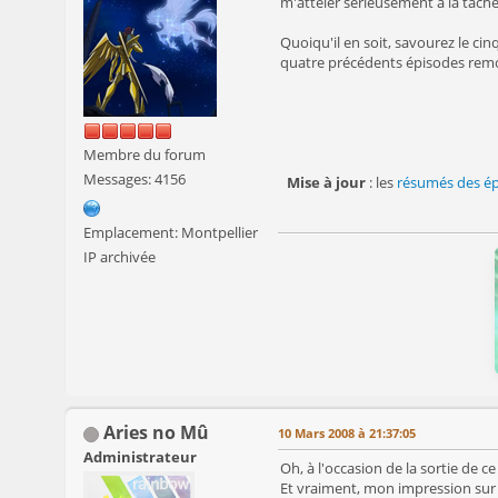
m'atteler sérieusement à la tâche
Quoiqu'il en soit, savourez le cinq
quatre précédents épisodes remon
Membre du forum
Messages: 4156
Mise à jour
: les
résumés des é
Emplacement: Montpellier
IP archivée
Aries no Mû
10 Mars 2008 à 21:37:05
Administrateur
Oh, à l'occasion de la sortie de c
Et vraiment, mon impression sur c