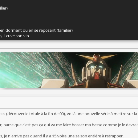
lier)
 en dormant ou en se reposant (familier)
s, il cuve son vin
 (découverte totale à la fin de 00), voilà une nouvelle série à mettre sur la pi
er, parce que c'est pas ça qui va me faire bosser ma basse comme je le devrai
, je n'arrive pas quand il y a 15 voire une saison entière à ratrapper.