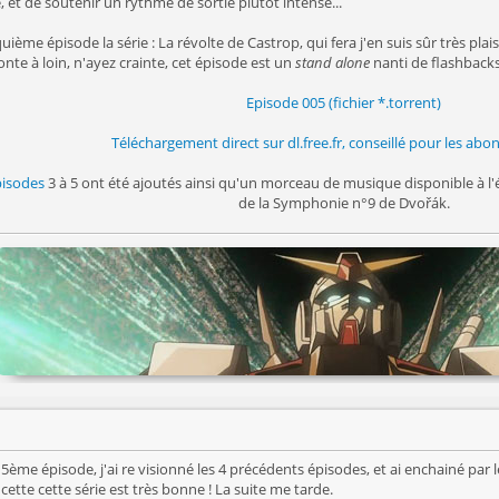
, et de soutenir un rythme de sortie plutôt intense...
uième épisode la série : La révolte de Castrop, qui fera j'en suis sûr très plai
te à loin, n'ayez crainte, cet épisode est un
stand alone
nanti de flashbacks
Episode 005 (fichier *.torrent)
Téléchargement direct sur dl.free.fr, conseillé pour les abo
pisodes
3 à 5 ont été ajoutés ainsi qu'un morceau de musique disponible à l'
de la Symphonie n°9 de Dvořák.
e 5ème épisode, j'ai re visionné les 4 précédents épisodes, et ai enchainé par 
ette cette série est très bonne ! La suite me tarde.