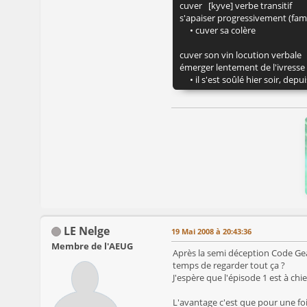
cuver [kyve] verbe transitif
s'apaiser progressivement (fami
• cuver sa colère
cuver son vin locution verbale
émerger lentement de l'ivresse
• il s'est soûlé hier soir, depui
LE Nelge
19 Mai 2008 à 20:43:36
Membre de l'AEUG
Après la semi déception Code Geass
temps de regarder tout ça ?
J'espère que l'épisode 1 est à chi
L'avantage c'est que pour une fois