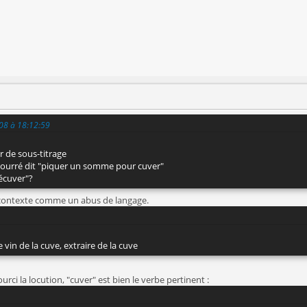
008 à 18:12:59
r de sous-titrage
e bourré dit "piquer un somme pour cuver"
décuver"?
e contexte comme un abus de langage.
e vin de la cuve, extraire de la cuve
urci la locution, "cuver" est bien le verbe pertinent :