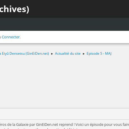
chives)
s
Connecter
.
a Eiyû Densetsu (GinEiDen.net)
Actualité du site
Episode 5 - MAJ
►
►
ros de la Galaxie par GinEiDen.net reprend ! Voici un épisode pour vous fair