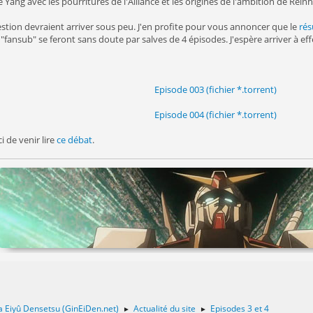
Yang avec les pourritures de l'Alliance et les origines de l'ambition de Reinh
tion devraient arriver sous peu. J'en profite pour vous annoncer que le
rés
u "fansub" se feront sans doute par salves de 4 épisodes. J'espère arriver à e
Episode 003 (fichier *.torrent)
Episode 004 (fichier *.torrent)
i de venir lire
ce débat
.
a Eiyû Densetsu (GinEiDen.net)
Actualité du site
Episodes 3 et 4
►
►