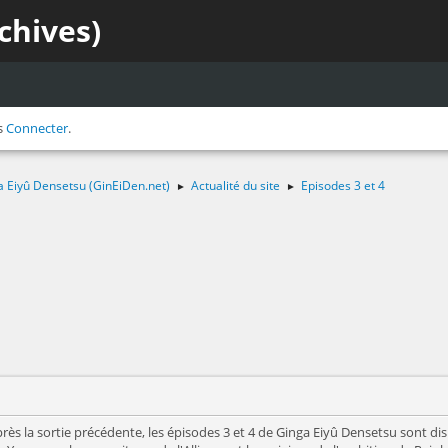
chives)
s
Connecter
.
a Eiyû Densetsu (GinEiDen.net)
Actualité du site
Episodes 3 et 4
►
►
rès la sortie précédente, les épisodes 3 et 4 de Ginga Eiyû Densetsu sont 