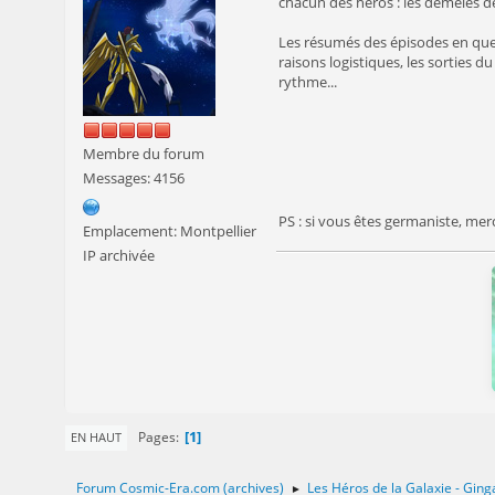
chacun des héros : les démêlés de 
Les résumés des épisodes en ques
raisons logistiques, les sorties d
rythme...
Membre du forum
Messages: 4156
PS : si vous êtes germaniste, merc
Emplacement: Montpellier
IP archivée
1
Pages
EN HAUT
Forum Cosmic-Era.com (archives)
Les Héros de la Galaxie - Ging
►