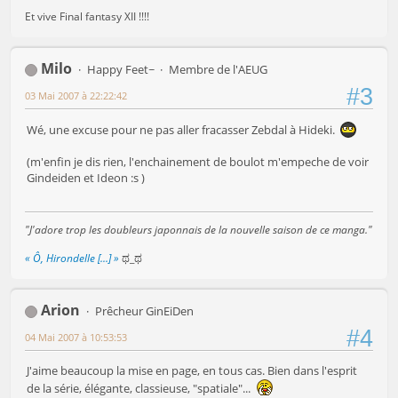
Et vive Final fantasy XII !!!!
Milo
Happy Feet~
Membre de l'AEUG
#3
03 Mai 2007 à 22:22:42
Wé, une excuse pour ne pas aller fracasser Zebdal à Hideki.
(m'enfin je dis rien, l'enchainement de boulot m'empeche de voir
Gindeiden et Ideon :s )
"J'adore trop les doubleurs japonnais de la nouvelle saison de ce manga."
« Ô, Hirondelle [...] »
ಥ_ಥ
Arion
Prêcheur GinEiDen
#4
04 Mai 2007 à 10:53:53
J'aime beaucoup la mise en page, en tous cas. Bien dans l'esprit
de la série, élégante, classieuse, "spatiale"...