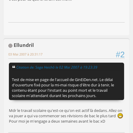
Ellundril
#2
03 Mai 2007 à 20:31:17
Citation de: Saga Heichô le 02 Mai 2007 à 19:23:39
Test de mise en page de l'accueil de GinEiDen.net. Le délai
d'ouverture fixé pour la mi-mai risque d'être dur à tenir, le
contenu étant pour l'instant au point mort et le travail
scolaire m'attendant durant les prochains jours.
Mdr le travail scolaire qu'est-ce qu'on est actif là dedans. Allez on
va jouer a qui va commencer ses révisions de bac le plus tard
Pour moi je m'engage a deux semaines avant le bac xD