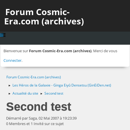
Forum Cosmic-
Era.com (archives)
Bienvenue sur
Forum Cosmic-Era.com (archives)
. Merci de vous
Connecter
.
Forum Cosmic-Era.com (archives)
Les Héros de la Galaxie - Ginga Eiyû Densetsu (GinEiDen.net)
►
Actualité du site
Second test
►
►
Second test
Démarré par Saga, 02 Mai 2007 à 19:23:39
0 Membres et 1 Invité sur ce sujet