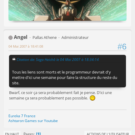
Angel
Pallas Athene
Administrateur
#6
04 Mai 2007 à 18:41:08
Citation de: Saga Heichô le 04 Mai 2007 à 18:34:14
Tous les liens sont morts et le programmeur devrait d'y
mettre d'ici une semaine pour faire la structure du reste du
site.
Bwarf, ce soir ça sera probablement fait je pense. D'ici une
semaine ça sera probablement pas possible.
Eureka 7 France
Ashtaron Games sur Youtube
1
Pages
EN HAUT
ACTIONS DE L'UTILISATEUR