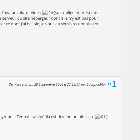
 d'avatars plutot vides
(suis obliger d'utiliser des
e serveur du site hébergeur donc elle n'y est pas pour
r ce dont j'ai besoin, je vous en serais reconnaissant.
#1
Dernière édition
: 20 Septembre 2006 à 23:23:07 par ScorpioMilo
 le symbole Zeon de wikipédia est devenu un pinceau
].