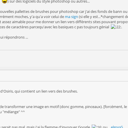
o
) sur des logiciels du style photoshop ou autres...
nouvelles pallettes de brushes pour photoshop car j'ai des fonds de bann ou
arrément moches, y'a qu'a voir celui de
ma sign
(si elle y est...*changement d
est assez aimable pour me donner un lien vers différents sites pouvant propose
lices de caractères parcequ'avec les basiques c pas toujours génial
.
i répondrons ...
 d'Osiris, qui contient un lien vers des brushes.
ité de transformer une image en motif (donc gomme, pinceaux). [forcément,
du "mélange" ^^
es serait pas mal, mais j'ai la flemme d'invoquer Google
ou....
elgooG