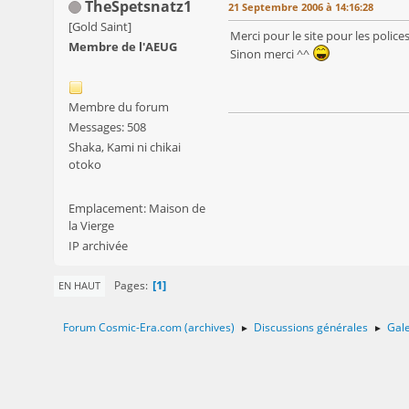
TheSpetsnatz1
21 Septembre 2006 à 14:16:28
[Gold Saint]
Merci pour le site pour les police
Membre de l'AEUG
Sinon merci ^^
Membre du forum
Messages: 508
Shaka, Kami ni chikai
otoko
Emplacement: Maison de
la Vierge
IP archivée
1
Pages
EN HAUT
Forum Cosmic-Era.com (archives)
Discussions générales
Gale
►
►