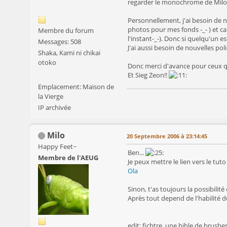
regarder le monochrome de Mil
Personnellement, j'ai besoin de 
photos pour mes fonds -_- ) et c
Membre du forum
l'instant-_-). Donc si quelqu'un 
Messages: 508
J'ai aussi besoin de nouvelles po
Shaka, Kami ni chikai
otoko
Donc merci d'avance pour ceux qu
Et Sieg Zeon!!
Emplacement: Maison de
la Vierge
IP archivée
Milo
20 Septembre 2006 à 23:14:45
Happy Feet~
Ben...
Membre de l'AEUG
Je peux mettre le lien vers le tuto
Ola
Sinon, t'as toujours la possibil
Après tout depend de l'habilité 
edit: fichtre, une bible de brush