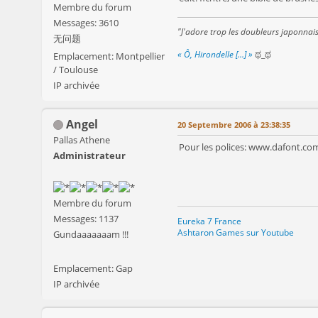
Membre du forum
Messages: 3610
"J'adore trop les doubleurs japonnai
无问题
« Ô, Hirondelle [...] »
ಥ_ಥ
Emplacement: Montpellier
/ Toulouse
IP archivée
Angel
20 Septembre 2006 à 23:38:35
Pallas Athene
Pour les polices: www.dafont.c
Administrateur
Membre du forum
Messages: 1137
Eureka 7 France
Ashtaron Games sur Youtube
Gundaaaaaaam !!!
Emplacement: Gap
IP archivée