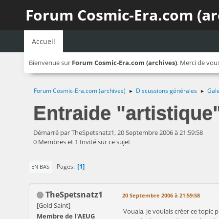
Forum Cosmic-Era.com (ar
Accueil
Bienvenue sur
Forum Cosmic-Era.com (archives)
. Merci de vou
Forum Cosmic-Era.com (archives)
Discussions générales
Gale
►
►
Entraide "artistique
Démarré par TheSpetsnatz1, 20 Septembre 2006 à 21:59:58
0 Membres et 1 Invité sur ce sujet
1
Pages
EN BAS
TheSpetsnatz1
20 Septembre 2006 à 21:59:58
[Gold Saint]
Vouala, je voulais créer ce topic
Membre de l'AEUG