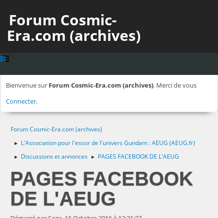
Forum Cosmic-
Era.com (archives)
Bienvenue sur
Forum Cosmic-Era.com (archives)
. Merci de vous
Connecter
.
Forum Cosmic-Era.com (archives)
L'Association pour l'essor de l'univers Gundam : AEUG (AEUG.fr)
►
Discussions et annonces
PAGES FACEBOOK DE L'AEUG
►
►
PAGES FACEBOOK
DE L'AEUG
Démarré par Saga, 16 Octobre 2016 à 12:31:37