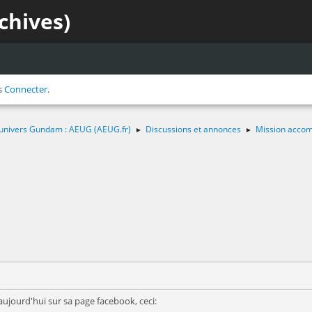
chives)
s
Connecter
.
 l'univers Gundam : AEUG (AEUG.fr)
Discussions et annonces
Mission accom
►
►
aujourd'hui sur sa page facebook, ceci: