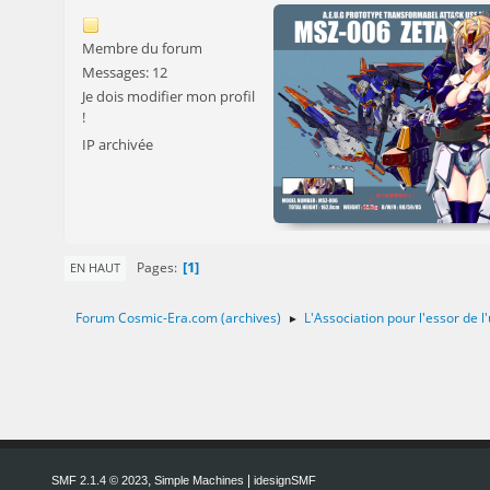
Membre du forum
Messages: 12
Je dois modifier mon profil
!
IP archivée
1
Pages
EN HAUT
Forum Cosmic-Era.com (archives)
L'Association pour l'essor de
►
,
|
SMF 2.1.4 © 2023
Simple Machines
idesignSMF