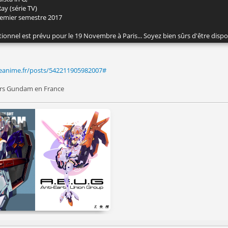
ay (série TV)
premier semestre 2017
nnel est prévu pour le 19 Novembre à Paris... Soyez bien sûrs d'être dispon
eanime.fr/posts/542211905982007#
miers Gundam en France