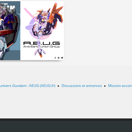
 l'univers Gundam : AEUG (AEUG.fr)
Discussions et annonces
Mission accom
►
►