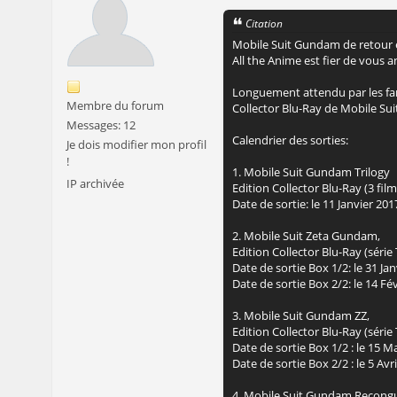
Citation
Mobile Suit Gundam de retour e
All the Anime est fier de vous a
Longuement attendu par les fans
Membre du forum
Collector Blu-Ray de Mobile Su
Messages: 12
Calendrier des sorties:
Je dois modifier mon profil
!
1. Mobile Suit Gundam Trilogy
IP archivée
Edition Collector Blu-Ray (3 film
Date de sortie: le 11 Janvier 201
2. Mobile Suit Zeta Gundam,
Edition Collector Blu-Ray (série
Date de sortie Box 1/2: le 31 Ja
Date de sortie Box 2/2: le 14 Fé
3. Mobile Suit Gundam ZZ,
Edition Collector Blu-Ray (série
Date de sortie Box 1/2 : le 15 M
Date de sortie Box 2/2 : le 5 Avr
4. Mobile Suit Gundam Recongui