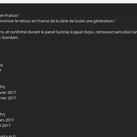
n France !
nnoncer le retour en France de la série de toute une génération !
, et confirmé durant le panel Sunrise à Japan Expo, retrouvez sans plus tard
it Gundam.
s)
7
 TV)
nvier 2017
vrier 2017
 TV)
ars 2017
il 2017
sta in G,