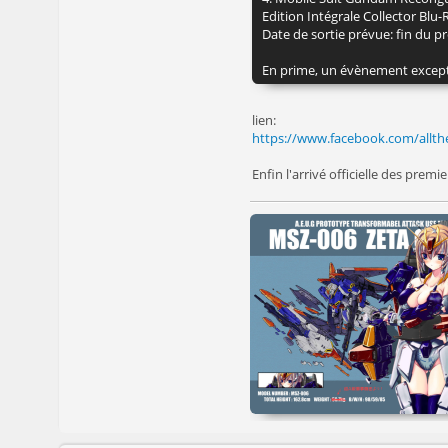
Edition Intégrale Collector Blu-R
Date de sortie prévue: fin du 
En prime, un évènement exceptio
lien:
https://www.facebook.com/allth
Enfin l'arrivé officielle des pre