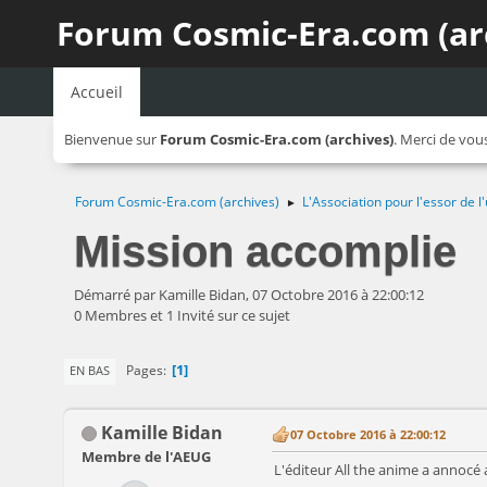
Forum Cosmic-Era.com (ar
Accueil
Bienvenue sur
Forum Cosmic-Era.com (archives)
. Merci de vou
Forum Cosmic-Era.com (archives)
L'Association pour l'essor de
►
Mission accomplie
Démarré par Kamille Bidan, 07 Octobre 2016 à 22:00:12
0 Membres et 1 Invité sur ce sujet
1
Pages
EN BAS
Kamille Bidan
07 Octobre 2016 à 22:00:12
Membre de l'AEUG
L'éditeur All the anime a annocé 