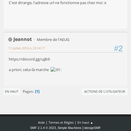
C'est étrange, l'adresse url ne fonctionne pas chez moi :x
Jeannot
Membre de l'AEUG
#2
11 Juillet 2016 à 23:14:17
https://discord.gg/ujJb9
a priori, celui-là marche
1
Pages
EN HAUT
ACTIONS DE L'UTILISATEUR
|
|
Aide
Termes et Règles
En haut ▲
,
|
SMF 2.1.4 © 2023
Simple Machines
idesignSMF