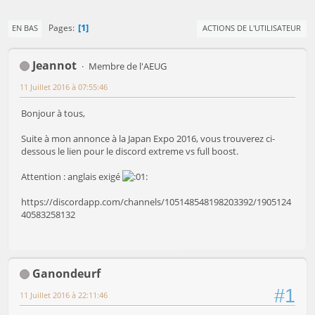
1
Pages
EN BAS
ACTIONS DE L'UTILISATEUR
Jeannot
Membre de l'AEUG
11 Juillet 2016 à 07:55:46
Bonjour à tous,
Suite à mon annonce à la Japan Expo 2016, vous trouverez ci-
dessous le lien pour le discord extreme vs full boost.
Attention : anglais exigé
https://discordapp.com/channels/105148548198203392/1905124
40583258132
Ganondeurf
#1
11 Juillet 2016 à 22:11:46