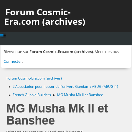
Forum Cosmic-
Era.com (archives)
Bienvenue sur
Forum Cosmic-Era.com (archives)
. Merci de vous
Connecter
.
Forum Cosmic-Era.com (archives)
L'Association pour l'essor de l'univers Gundam : AEUG (AEUG.fr)
►
French Gunpla Builders
MG Musha Mk II et Banshee
►
►
MG Musha Mk II et
Banshee