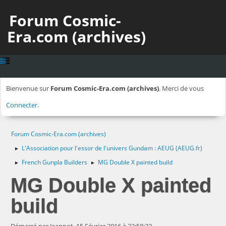
Forum Cosmic-
Era.com (archives)
Bienvenue sur
Forum Cosmic-Era.com (archives)
. Merci de vous
Connecter
.
Forum Cosmic-Era.com (archives)
L'Association pour l'essor de l'univers Gundam : AEUG (AEUG.fr)
►
French Gunpla Builders
MG Double X painted build
►
►
MG Double X painted
build
Démarré par Jeannot, 15 Février 2016 à 22:58:33