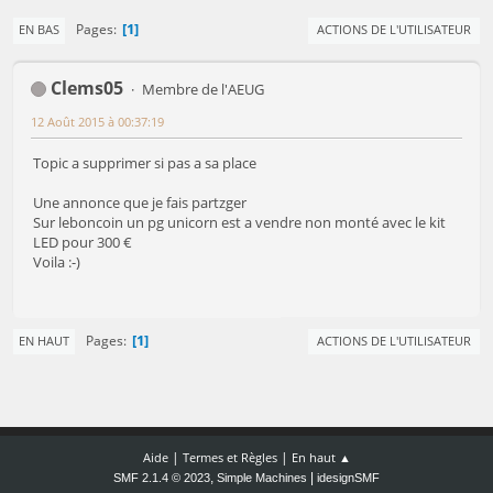
1
Pages
EN BAS
ACTIONS DE L'UTILISATEUR
Clems05
Membre de l'AEUG
12 Août 2015 à 00:37:19
Topic a supprimer si pas a sa place
Une annonce que je fais partzger
Sur leboncoin un pg unicorn est a vendre non monté avec le kit
LED pour 300 €
Voila :-)
1
Pages
EN HAUT
ACTIONS DE L'UTILISATEUR
|
|
Aide
Termes et Règles
En haut ▲
,
|
SMF 2.1.4 © 2023
Simple Machines
idesignSMF