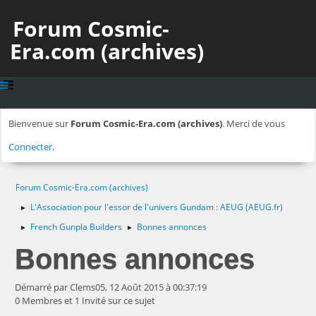
Forum Cosmic-
Era.com (archives)
Bienvenue sur
Forum Cosmic-Era.com (archives)
. Merci de vous
Connecter
.
Forum Cosmic-Era.com (archives)
L'Association pour l'essor de l'univers Gundam : AEUG (AEUG.fr)
►
French Gunpla Builders
Bonnes annonces
►
►
Bonnes annonces
Démarré par Clems05, 12 Août 2015 à 00:37:19
0 Membres et 1 Invité sur ce sujet