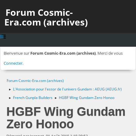
Forum Cosmic-
Era.com (archives)
Bienvenue sur
Forum Cosmic-Era.com (archives)
. Merci de vous
Connecter
.
Forum Cosmic-Era.com (archives)
L'Association pour l'essor de l'univers Gundam : AEUG (AEUG.fr)
►
French Gunpla Builders
HGBF Wing Gundam Zero Honoo
►
►
HGBF Wing Gundam
Zero Honoo