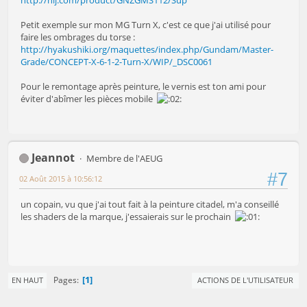
http://hlj.com/product/GNZGMS112/Sup
Petit exemple sur mon MG Turn X, c'est ce que j'ai utilisé pour
faire les ombrages du torse :
http://hyakushiki.org/maquettes/index.php/Gundam/Master-
Grade/CONCEPT-X-6-1-2-Turn-X/WIP/_DSC0061
Pour le remontage après peinture, le vernis est ton ami pour
éviter d'abîmer les pièces mobile
Jeannot
Membre de l'AEUG
#7
02 Août 2015 à 10:56:12
un copain, vu que j'ai tout fait à la peinture citadel, m'a conseillé
les shaders de la marque, j'essaierais sur le prochain
1
Pages
EN HAUT
ACTIONS DE L'UTILISATEUR