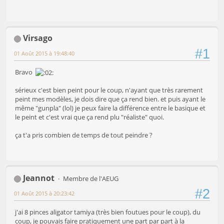
Virsago
#1
01 Août 2015 à 19:48:40
Bravo
sérieux c'est bien peint pour le coup, n'ayant que très rarement
peint mes modèles, je dois dire que ça rend bien. et puis ayant le
même "gunpla" (lol) je peux faire la différence entre le basique et
le peint et c'est vrai que ça rend plu "réaliste" quoi.
ça t'a pris combien de temps de tout peindre ?
Jeannot
Membre de l'AEUG
#2
01 Août 2015 à 20:23:42
j'ai 8 pinces aligator tamiya (très bien foutues pour le coup), du
coup, je pouvais faire pratiquement une part par part à la