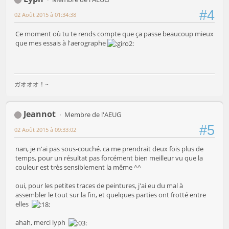
#4
02 Août 2015 à 01:34:38
Ce moment où tu te rends compte que ça passe beaucoup mieux
que mes essais à l'aerographe
ガオオオ！~
Jeannot
Membre de l'AEUG
#5
02 Août 2015 à 09:33:02
nan, je n'ai pas sous-couché. ca me prendrait deux fois plus de
temps, pour un résultat pas forcément bien meilleur vu que la
couleur est très sensiblement la même ^^
oui, pour les petites traces de peintures, j'ai eu du mal à
assembler le tout sur la fin, et quelques parties ont frotté entre
elles
ahah, merci lyph