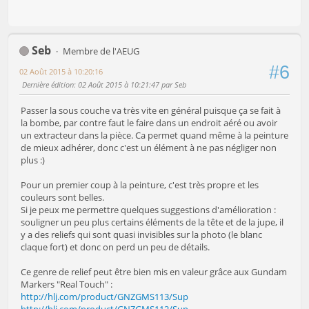
Seb
Membre de l'AEUG
#6
02 Août 2015 à 10:20:16
Dernière édition
: 02 Août 2015 à 10:21:47 par Seb
Passer la sous couche va très vite en général puisque ça se fait à
la bombe, par contre faut le faire dans un endroit aéré ou avoir
un extracteur dans la pièce. Ca permet quand même à la peinture
de mieux adhérer, donc c'est un élément à ne pas négliger non
plus :)
Pour un premier coup à la peinture, c'est très propre et les
couleurs sont belles.
Si je peux me permettre quelques suggestions d'amélioration :
souligner un peu plus certains éléments de la tête et de la jupe, il
y a des reliefs qui sont quasi invisibles sur la photo (le blanc
claque fort) et donc on perd un peu de détails.
Ce genre de relief peut être bien mis en valeur grâce aux Gundam
Markers "Real Touch" :
http://hlj.com/product/GNZGMS113/Sup