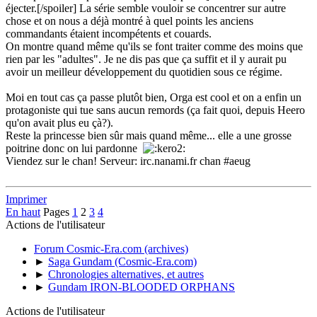
éjecter.[/spoiler] La série semble vouloir se concentrer sur autre
chose et on nous a déjà montré à quel points les anciens
commandants étaient incompétents et couards.
On montre quand même qu'ils se font traiter comme des moins que
rien par les "adultes". Je ne dis pas que ça suffit et il y aurait pu
avoir un meilleur développement du quotidien sous ce régime.
Moi en tout cas ça passe plutôt bien, Orga est cool et on a enfin un
protagoniste qui tue sans aucun remords (ça fait quoi, depuis Heero
qu'on avait plus eu çà?).
Reste la princesse bien sûr mais quand même... elle a une grosse
poitrine donc on lui pardonne
Viendez sur le chan! Serveur: irc.nanami.fr chan #aeug
Imprimer
En haut
Pages
1
2
3
4
Actions de l'utilisateur
Forum Cosmic-Era.com (archives)
►
Saga Gundam (Cosmic-Era.com)
►
Chronologies alternatives, et autres
►
Gundam IRON-BLOODED ORPHANS
Actions de l'utilisateur