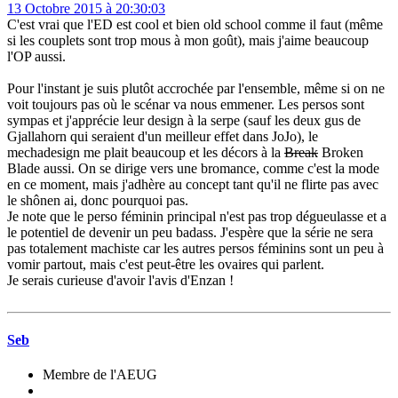
13 Octobre 2015 à 20:30:03
C'est vrai que l'ED est cool et bien old school comme il faut (même
si les couplets sont trop mous à mon goût), mais j'aime beaucoup
l'OP aussi.
Pour l'instant je suis plutôt accrochée par l'ensemble, même si on ne
voit toujours pas où le scénar va nous emmener. Les persos sont
sympas et j'apprécie leur design à la serpe (sauf les deux gus de
Gjallahorn qui seraient d'un meilleur effet dans JoJo), le
mechadesign me plait beaucoup et les décors à la
Break
Broken
Blade aussi. On se dirige vers une bromance, comme c'est la mode
en ce moment, mais j'adhère au concept tant qu'il ne flirte pas avec
le shônen ai, donc pourquoi pas.
Je note que le perso féminin principal n'est pas trop dégueulasse et a
le potentiel de devenir un peu badass. J'espère que la série ne sera
pas totalement machiste car les autres persos féminins sont un peu à
vomir partout, mais c'est peut-être les ovaires qui parlent.
Je serais curieuse d'avoir l'avis d'Enzan !
Seb
Membre de l'AEUG