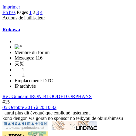
Imprimer
En bas
Pages
1
2
3
4
Actions de l'utilisateur
Rukawa
Membre du forum
Messages: 116
天災
Emplacement: DTC
IP archivée
Re : Gundam IRON-BLOODED ORPHANS
#15
05 Octobre 2015 à 20:10:32
j'aurai plus dit évoqué que expliqué justement.
kono dengon wa goran no sponsor no teikyou de okurishimasu