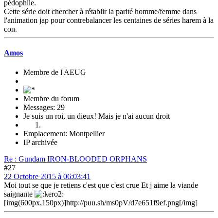
pédophile.
Cette série doit chercher à rétablir la parité homme/femme dans
l'animation jap pour contrebalancer les centaines de séries harem à la
con.
Amos
Membre de l'AEUG
Membre du forum
Messages: 29
Je suis un roi, un dieux! Mais je n'ai aucun droit
Emplacement: Montpellier
IP archivée
Re : Gundam IRON-BLOODED ORPHANS
#27
22 Octobre 2015 à 06:03:41
Moi tout se que je retiens c'est que c'est crue Et j aime la viande
saignante
[img(600px,150px)]http://puu.sh/ms0pV/d7e651f9ef.png[/img]