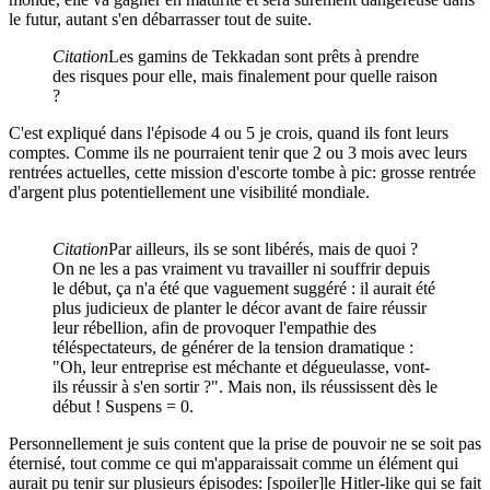
le futur, autant s'en débarrasser tout de suite.
Citation
Les gamins de Tekkadan sont prêts à prendre
des risques pour elle, mais finalement pour quelle raison
?
C'est expliqué dans l'épisode 4 ou 5 je crois, quand ils font leurs
comptes. Comme ils ne pourraient tenir que 2 ou 3 mois avec leurs
rentrées actuelles, cette mission d'escorte tombe à pic: grosse rentrée
d'argent plus potentiellement une visibilité mondiale.
Citation
Par ailleurs, ils se sont libérés, mais de quoi ?
On ne les a pas vraiment vu travailler ni souffrir depuis
le début, ça n'a été que vaguement suggéré : il aurait été
plus judicieux de planter le décor avant de faire réussir
leur rébellion, afin de provoquer l'empathie des
téléspectateurs, de générer de la tension dramatique :
"Oh, leur entreprise est méchante et dégueulasse, vont-
ils réussir à s'en sortir ?". Mais non, ils réussissent dès le
début ! Suspens = 0.
Personnellement je suis content que la prise de pouvoir ne se soit pas
éternisé, tout comme ce qui m'apparaissait comme un élément qui
aurait pu tenir sur plusieurs épisodes: [spoiler]le Hitler-like qui se fait