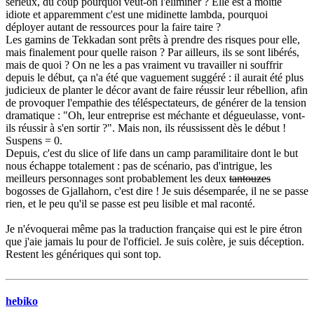
sérieux, du coup pourquoi veut-on l'éliminer ? Elle est à moitié
idiote et apparemment c'est une midinette lambda, pourquoi
déployer autant de ressources pour la faire taire ?
Les gamins de Tekkadan sont prêts à prendre des risques pour elle,
mais finalement pour quelle raison ? Par ailleurs, ils se sont libérés,
mais de quoi ? On ne les a pas vraiment vu travailler ni souffrir
depuis le début, ça n'a été que vaguement suggéré : il aurait été plus
judicieux de planter le décor avant de faire réussir leur rébellion, afin
de provoquer l'empathie des téléspectateurs, de générer de la tension
dramatique : "Oh, leur entreprise est méchante et dégueulasse, vont-
ils réussir à s'en sortir ?". Mais non, ils réussissent dès le début !
Suspens = 0.
Depuis, c'est du slice of life dans un camp paramilitaire dont le but
nous échappe totalement : pas de scénario, pas d'intrigue, les
meilleurs personnages sont probablement les deux
tantouzes
bogosses de Gjallahorn, c'est dire ! Je suis désemparée, il ne se passe
rien, et le peu qu'il se passe est peu lisible et mal raconté.
Je n'évoquerai même pas la traduction française qui est le pire étron
que j'aie jamais lu pour de l'officiel. Je suis colère, je suis déception.
Restent les génériques qui sont top.
hebiko