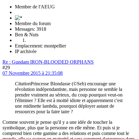
Membre de l'AEUG
Membre du forum
Messages: 3918
Ben & Nuts
Emplacement: montpellier
IP archivée
Re : Gundam IRON-BLOODED ORPHANS
#29
07 Novembre 2015 à 21:35:08
Citation
Princesse Blondasse (©Seb) encourage une
révolution indépendantiste, mais personne ne semble la
prendre vraiment au sérieux, du coup pourquoi veut-on
l'éliminer ? Elle est à moitié idiote et apparemment c'est
une midinette lambda, pourquoi déployer autant de
ressources pour la faire taire ?
Comme souvent je pense qu'il y a une idée de toucher la
symbolique, plus que la personne en elle même. Et puis si je
comprend bien cette gamine a des relations et puis comme tout le
monde, elle va gagner en maturité et sera surement dangereuse dans