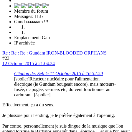
Membre du forum
Messages: 1137
Gundaaaaaaam !!!
Emplacement: Gap
IP archivée
Re : Re : Re : Gundam IRON-BLOODED ORPHANS
#23
12 Octobre 2015 à 21:04:24
Citation de: Seb le 11 Octobre 2015 à 16:52:59
[spoiler]Réacteur nucléaire pour l'alimentation
électrique (le Gundam bougeait encore), mais moteurs-
fusée, d'apogée, verniers etc, doivent fonctionner au
carburant. [/spoiler]
Effectivement, ça a du sens.
Je plussoie pour l'ending, je le préfère également à l'opening.
Par contre, personnellement je suis dingue de la musique que l'on
entend lorsque le Barbatos apparaît dans l'épisode 1, et que l'on avait