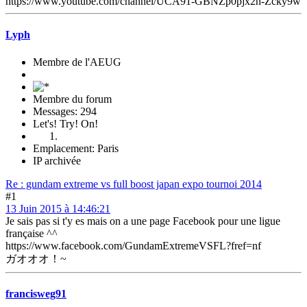
https://www.youtube.com/channel/UCA91-GBNZp0pjx2h-Zcky9w
Lyph
Membre de l'AEUG
Membre du forum
Messages: 294
Let's! Try! On!
Emplacement: Paris
IP archivée
Re : gundam extreme vs full boost japan expo tournoi 2014
#1
13 Juin 2015 à 14:46:21
Je sais pas si t'y es mais on a une page Facebook pour une ligue
française ^^
https://www.facebook.com/GundamExtremeVSFL?fref=nf
ガオオオ！~
francisweg91