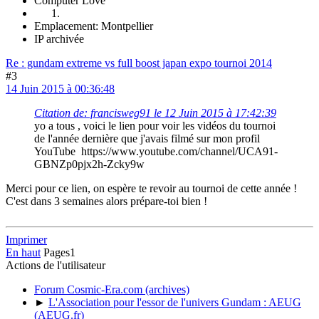
Computer Love
Emplacement: Montpellier
IP archivée
Re : gundam extreme vs full boost japan expo tournoi 2014
#3
14 Juin 2015 à 00:36:48
Citation de: francisweg91 le 12 Juin 2015 à 17:42:39
yo a tous , voici le lien pour voir les vidéos du tournoi
de l'année dernière que j'avais filmé sur mon profil
YouTube https://www.youtube.com/channel/UCA91-
GBNZp0pjx2h-Zcky9w
Merci pour ce lien, on espère te revoir au tournoi de cette année !
C'est dans 3 semaines alors prépare-toi bien !
Imprimer
En haut
Pages
1
Actions de l'utilisateur
Forum Cosmic-Era.com (archives)
►
L'Association pour l'essor de l'univers Gundam : AEUG
(AEUG.fr)