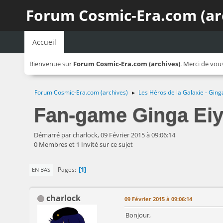
Forum Cosmic-Era.com (ar
Accueil
Bienvenue sur
Forum Cosmic-Era.com (archives)
. Merci de vou
Forum Cosmic-Era.com (archives)
Les Héros de la Galaxie - Ging
►
Fan-game Ginga Ei
Démarré par charlock, 09 Février 2015 à 09:06:14
0 Membres et 1 Invité sur ce sujet
1
Pages
EN BAS
charlock
09 Février 2015 à 09:06:14
Bonjour,