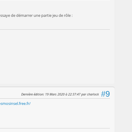
essaye de démarrer une partie jeu de rôle :
#9
Dernière édition
: 19 Mars 2020 à 22:37:47 par charlock
smosinsel.free.fr/