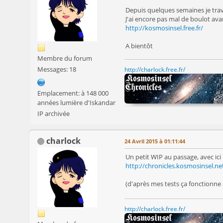
Depuis quelques semaines je trava
J'ai encore pas mal de boulot avan
http://kosmosinsel.free.fr/
A bientôt
Membre du forum
Messages: 18
http://charlock.free.fr/
Emplacement: à 148 000
années lumière d'Iskandar
IP archivée
charlock
24 Avril 2015 à 01:11:44
Un petit WIP au passage, avec ici
http://chronicles.kosmosinsel.n
(d'après mes tests ça fonctionne 
http://charlock.free.fr/