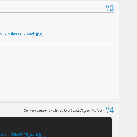
#3
wiki/File:FFC5_back.jpg
#4
Dernière édition
: 27 Mai 2015 à 08:52:31 par charlock
m/wiki/File:FFC5_back.jpg