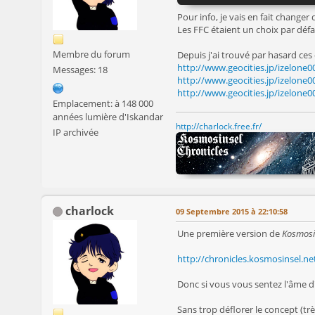
Pour info, je vais en fait changer
Les FFC étaient un choix par défau
Membre du forum
Depuis j'ai trouvé par hasard ces 
http://www.geocities.jp/izelone0
Messages: 18
http://www.geocities.jp/izelone
http://www.geocities.jp/izelone
Emplacement: à 148 000
années lumière d'Iskandar
http://charlock.free.fr/
IP archivée
charlock
09 Septembre 2015 à 22:10:58
Une première version de
Kosmosi
http://chronicles.kosmosinsel.ne
Donc si vous vous sentez l'âme d'u
Sans trop déflorer le concept (trè