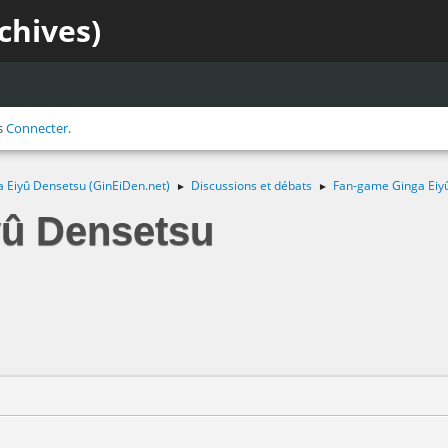
chives)
s
Connecter
.
a Eiyû Densetsu (GinEiDen.net)
Discussions et débats
Fan-game Ginga Eiy
►
►
yû Densetsu