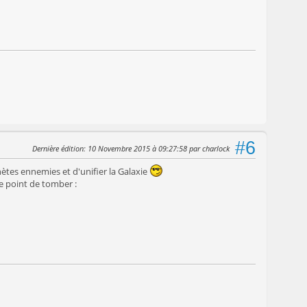
#6
Dernière édition
: 10 Novembre 2015 à 09:27:58 par charlock
nètes ennemies et d'unifier la Galaxie
le point de tomber :