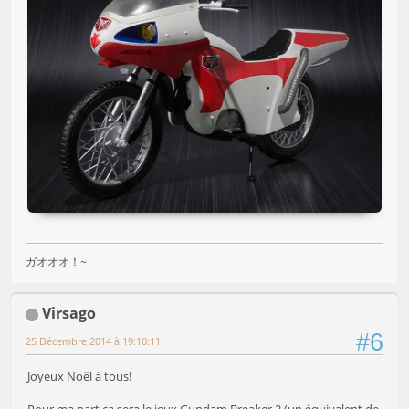
ガオオオ！~
Virsago
#6
25 Décembre 2014 à 19:10:11
Joyeux Noël à tous!
Pour ma part ça sera le jeux Gundam Breaker 2 (un équivalent de