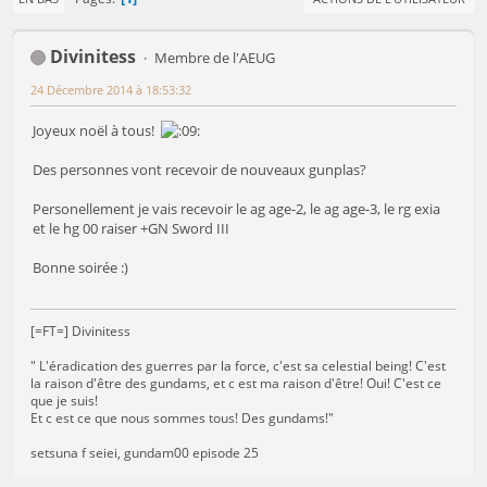
Divinitess
Membre de l'AEUG
24 Décembre 2014 à 18:53:32
Joyeux noël à tous!
Des personnes vont recevoir de nouveaux gunplas?
Personellement je vais recevoir le ag age-2, le ag age-3, le rg exia
et le hg 00 raiser +GN Sword III
Bonne soirée :)
[=FT=] Divinitess
" L'éradication des guerres par la force, c'est sa celestial being! C'est
la raison d'être des gundams, et c est ma raison d'être! Oui! C'est ce
que je suis!
Et c est ce que nous sommes tous! Des gundams!"
setsuna f seiei, gundam00 episode 25