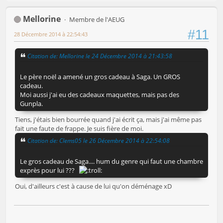
Mellorine
Membre de l'AEUG
#11
28 Décembre 2014 à 22:54:43
Citation de: Mellorine le 24 Décembre 2014 à 21:43:58
Le père noël a amené un gros cadeau à Saga. Un GROS
cadeau.
Moi aussi j'ai eu des cadeaux maquettes, mais pas des
Gunpla.
Tiens, j'étais bien bourrée quand j'ai écrit ça, mais j'ai même pas
fait une faute de frappe. Je suis fière de moi.
Citation de: Clems05 le 26 Décembre 2014 à 22:54:08
Le gros cadeau de Saga.... hum du genre qui faut une chambre
exprès pour lui ???
Oui, d'ailleurs c'est à cause de lui qu'on déménage xD