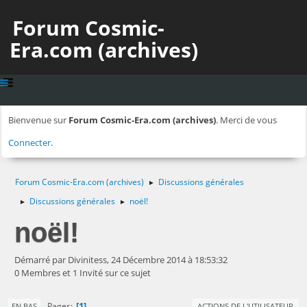
Forum Cosmic-
Era.com (archives)
Bienvenue sur
Forum Cosmic-Era.com (archives)
. Merci de vous
Connecter
.
Forum Cosmic-Era.com (archives)
Discussions générales
►
Discussions générales
noël!
►
►
noël!
Démarré par Divinitess, 24 Décembre 2014 à 18:53:32
0 Membres et 1 Invité sur ce sujet
1
Pages
EN BAS
ACTIONS DE L'UTILISATEUR