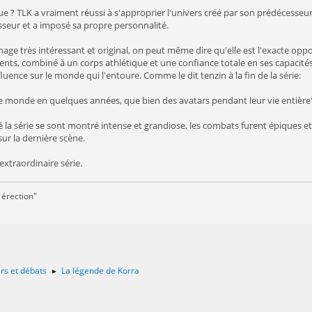
ue ? TLK a vraiment réussi à s'approprier l'univers créé par son prédécesseur 
seur et a imposé sa propre personnalité.
nage très intéressant et original, on peut même dire qu'elle est l'exacte opp
ents, combiné à un corps athlétique et une confiance totale en ses capacités
luence sur le monde qui l'entoure. Comme le dit tenzin à la fin de la série:
le monde en quelques années, que bien des avatars pendant leur vie entière"
 la série se sont montré intense et grandiose, les combats furent épiques et
ur la dernière scène.
extraordinaire série.
 érection"
irs et débats
La légende de Korra
►