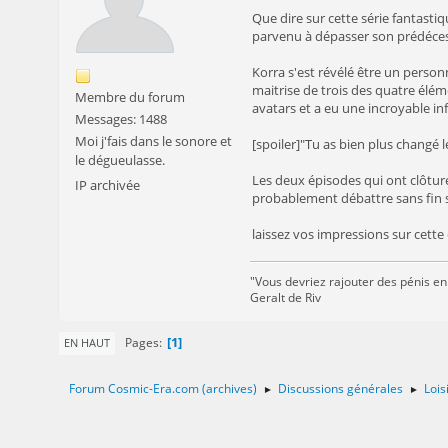
Que dire sur cette série fantastiq
parvenu à dépasser son prédéces
Korra s'est révélé être un person
maitrise de trois des quatre élém
Membre du forum
avatars et a eu une incroyable inf
Messages: 1488
Moi j'fais dans le sonore et
[spoiler]"Tu as bien plus changé 
le dégueulasse.
Les deux épisodes qui ont clôturé
IP archivée
probablement débattre sans fin s
laissez vos impressions sur cette 
"Vous devriez rajouter des pénis en
Geralt de Riv
1
Pages
EN HAUT
Forum Cosmic-Era.com (archives)
Discussions générales
Lois
►
►