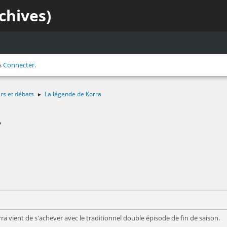
chives)
s
Connecter
.
irs et débats
La légende de Korra
►
a
rra vient de s'achever avec le traditionnel double épisode de fin de saison.