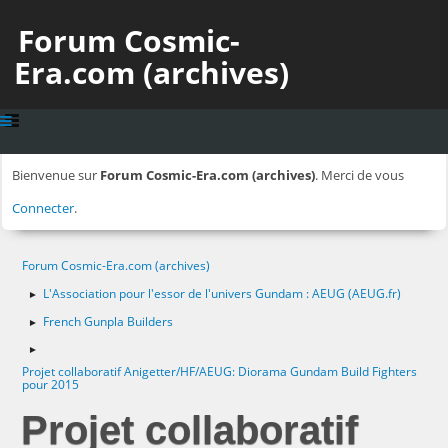
Forum Cosmic-
Era.com (archives)
Bienvenue sur
Forum Cosmic-Era.com (archives)
. Merci de vous
Connecter
.
Forum Cosmic-Era.com (archives)
L'Association pour l'essor de l'univers Gundam : AEUG (AEUG.fr)
►
French Gunpla Builders
►
►
Projet collaboratif Anigetter/HF/AEUG: Diorama Gundam Build Fighters
pour 2015
Projet collaboratif