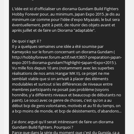
L'idée est ici d'officialiser un diorama Gundam Build Fighters
Hobby Forever pour, au minimum, Japan Expo 2015. Je dis au
minimum car comme pour l'idée d'expo Miyazaki, le but sera
éventuellement, petit à petit, de réunir des objets avant et
après juillet et de faire un Diorama "adaptable".
De quoi s'agit il ?
Il y a quelques semaines une idée a été soumise par
Kameyoko sur le forum concernant un diorama Gundam (
http://hobbyforever.forum-actif.net/t3657-preparation-japan-
expo-2015-diorama-gundam?highlight=Japan+Expo+2015 ).
Vu mille fois depuis 10 ans (notamment avec les superbes
réalisations de nos amis Hangar MK II), ce projet ne me
semblait viable que si on arrivait à placer des éléments
modulables et surtout si les différences de niveaux entre
membres participants ne posait pas problème (soyons
honnête, y'a différents niveaux et beaucoup de débutants no
paint). Le souci avec ce genre de choses, c'est qu'on a au
début bcp de gens volontaires, motivés et au fil du temps, on
a bcp moins de monde, et bcp de désistements, d'abandons...
J'ai donc argué qu'il serait intéressant de faire un diorama
Gundam Build fighters. Pourquoi ?
Parce que dans la série du moment que c'est du Gunpla, ça a