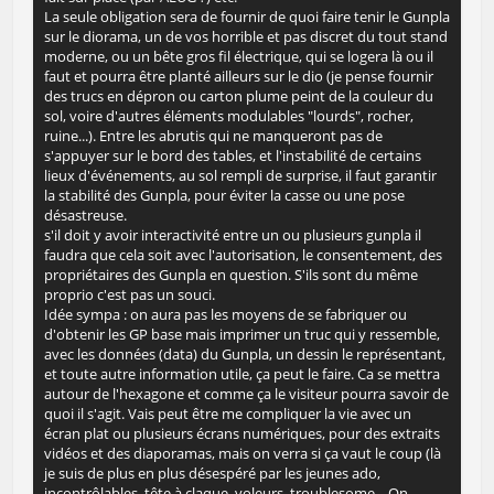
La seule obligation sera de fournir de quoi faire tenir le Gunpla
sur le diorama, un de vos horrible et pas discret du tout stand
moderne, ou un bête gros fil électrique, qui se logera là ou il
faut et pourra être planté ailleurs sur le dio (je pense fournir
des trucs en dépron ou carton plume peint de la couleur du
sol, voire d'autres éléments modulables "lourds", rocher,
ruine...). Entre les abrutis qui ne manqueront pas de
s'appuyer sur le bord des tables, et l'instabilité de certains
lieux d'événements, au sol rempli de surprise, il faut garantir
la stabilité des Gunpla, pour éviter la casse ou une pose
désastreuse.
s'il doit y avoir interactivité entre un ou plusieurs gunpla il
faudra que cela soit avec l'autorisation, le consentement, des
propriétaires des Gunpla en question. S'ils sont du même
proprio c'est pas un souci.
Idée sympa : on aura pas les moyens de se fabriquer ou
d'obtenir les GP base mais imprimer un truc qui y ressemble,
avec les données (data) du Gunpla, un dessin le représentant,
et toute autre information utile, ça peut le faire. Ca se mettra
autour de l'hexagone et comme ça le visiteur pourra savoir de
quoi il s'agit. Vais peut être me compliquer la vie avec un
écran plat ou plusieurs écrans numériques, pour des extraits
vidéos et des diaporamas, mais on verra si ça vaut le coup (là
je suis de plus en plus désespéré par les jeunes ado,
incontrôlables, tête à claque, voleurs, troublesome... On