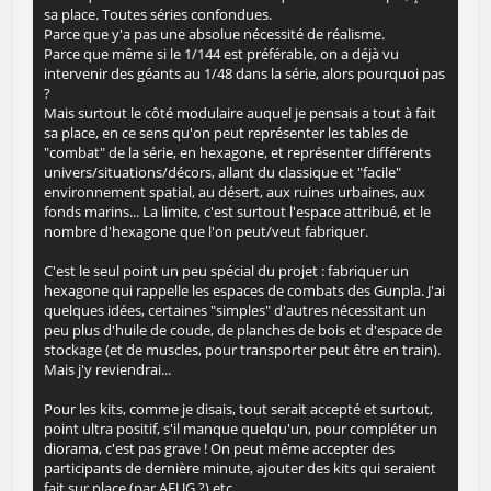
sa place. Toutes séries confondues.
Parce que y'a pas une absolue nécessité de réalisme.
Parce que même si le 1/144 est préférable, on a déjà vu
intervenir des géants au 1/48 dans la série, alors pourquoi pas
?
Mais surtout le côté modulaire auquel je pensais a tout à fait
sa place, en ce sens qu'on peut représenter les tables de
"combat" de la série, en hexagone, et représenter différents
univers/situations/décors, allant du classique et "facile"
environnement spatial, au désert, aux ruines urbaines, aux
fonds marins... La limite, c'est surtout l'espace attribué, et le
nombre d'hexagone que l'on peut/veut fabriquer.
C'est le seul point un peu spécial du projet : fabriquer un
hexagone qui rappelle les espaces de combats des Gunpla. J'ai
quelques idées, certaines "simples" d'autres nécessitant un
peu plus d'huile de coude, de planches de bois et d'espace de
stockage (et de muscles, pour transporter peut être en train).
Mais j'y reviendrai...
Pour les kits, comme je disais, tout serait accepté et surtout,
point ultra positif, s'il manque quelqu'un, pour compléter un
diorama, c'est pas grave ! On peut même accepter des
participants de dernière minute, ajouter des kits qui seraient
fait sur place (par AEUG ?) etc.