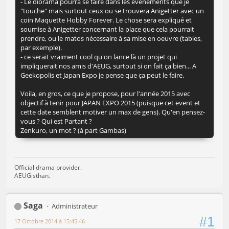
- Le diorama pourra se faire dans les événements que je
"touche" mais surtout ceux ou se trouvera Anigetter avec un
coin Maquette Hobby Forever. Le chose sera expliqué et
soumise à Anigetter concernant la place que cela pourrait
prendre, ou le matos nécessaire à sa mise en oeuvre (tables,
par exemple).
- ce serait vraiment cool qu'on lance là un projet qui
impliquerait nos amis d'AEUG, surtout si on fait ça bien... A
Geekopolis et Japan Expo je pense que ça peut le faire.
Voila, en gros, ce que je propose, pour l'année 2015 avec
objectif à tenir pour JAPAN EXPO 2015 (puisque cet event et
cette date semblent motiver un max de gens). Qu'en pensez-
vous ? Qui est Partant ?
Zenkuro, un mot ? (à part Gambas)
Official drama provider.
AEUGisthan.
Saga
Administrateur
#1
17 Octobre 2014 à 15:45:46