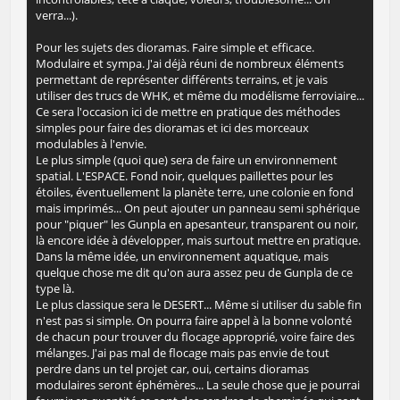
verra...).
Pour les sujets des dioramas. Faire simple et efficace.
Modulaire et sympa. J'ai déjà réuni de nombreux éléments
permettant de représenter différents terrains, et je vais
utiliser des trucs de WHK, et même du modélisme ferroviaire...
Ce sera l'occasion ici de mettre en pratique des méthodes
simples pour faire des dioramas et ici des morceaux
modulables à l'envie.
Le plus simple (quoi que) sera de faire un environnement
spatial. L'ESPACE. Fond noir, quelques paillettes pour les
étoiles, éventuellement la planète terre, une colonie en fond
mais imprimés... On peut ajouter un panneau semi sphérique
pour "piquer" les Gunpla en apesanteur, transparent ou noir,
là encore idée à développer, mais surtout mettre en pratique.
Dans la même idée, un environnement aquatique, mais
quelque chose me dit qu'on aura assez peu de Gunpla de ce
type là.
Le plus classique sera le DESERT... Même si utiliser du sable fin
n'est pas si simple. On pourra faire appel à la bonne volonté
de chacun pour trouver du flocage approprié, voire faire des
mélanges. J'ai pas mal de flocage mais pas envie de tout
perdre dans un tel projet car, oui, certains dioramas
modulaires seront éphémères... La seule chose que je pourrai