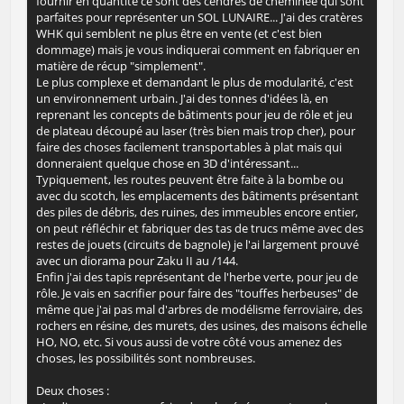
fournir en quantité ce sont des cendres de cheminée qui sont
parfaites pour représenter un SOL LUNAIRE... J'ai des cratères
WHK qui semblent ne plus être en vente (et c'est bien
dommage) mais je vous indiquerai comment en fabriquer en
matière de récup "simplement".
Le plus complexe et demandant le plus de modularité, c'est
un environnement urbain. J'ai des tonnes d'idées là, en
reprenant les concepts de bâtiments pour jeu de rôle et jeu
de plateau découpé au laser (très bien mais trop cher), pour
faire des choses facilement transportables à plat mais qui
donneraient quelque chose en 3D d'intéressant...
Typiquement, les routes peuvent être faite à la bombe ou
avec du scotch, les emplacements des bâtiments présentant
des piles de débris, des ruines, des immeubles encore entier,
on peut réfléchir et fabriquer des tas de trucs même avec des
restes de jouets (circuits de bagnole) je l'ai largement prouvé
avec un diorama pour Zaku II au /144.
Enfin j'ai des tapis représentant de l'herbe verte, pour jeu de
rôle. Je vais en sacrifier pour faire des "touffes herbeuses" de
même que j'ai pas mal d'arbres de modélisme ferroviaire, des
rochers en résine, des murets, des usines, des maisons échelle
HO, NO, etc. Si vous aussi de votre côté vous amenez des
choses, les possibilités sont nombreuses.
Deux choses :