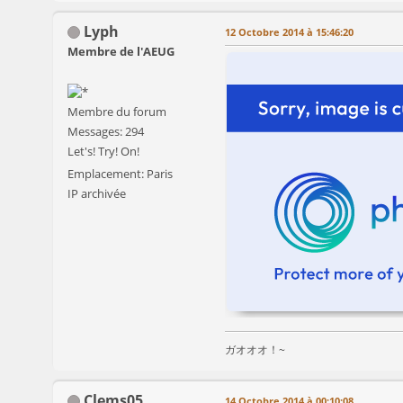
Lyph
12 Octobre 2014 à 15:46:20
Membre de l'AEUG
Membre du forum
Messages: 294
Let's! Try! On!
Emplacement: Paris
IP archivée
ガオオオ！~
Clems05
14 Octobre 2014 à 00:10:08