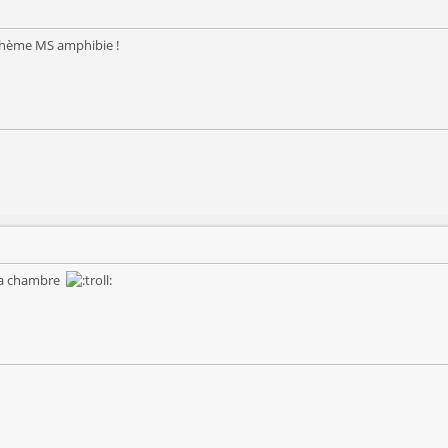
à thème MS amphibie !
 ma chambre