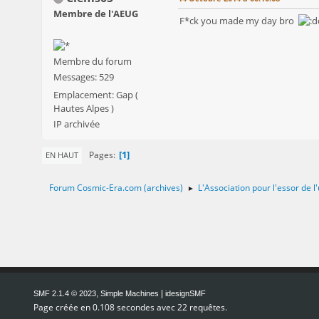
Membre de l'AEUG
F*ck you made my day bro
Membre du forum
Messages: 529
Emplacement: Gap (
Hautes Alpes )
IP archivée
1
Pages
EN HAUT
Forum Cosmic-Era.com (archives)
L'Association pour l'essor de
►
,
|
SMF 2.1.4 © 2023
Simple Machines
idesignSMF
Page créée en 0.108 secondes avec 22 requêtes.