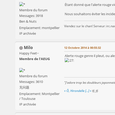
Étant donné que l'alerte rouge vi
Membre du forum
Nous souhaitons éviter les incide
Messages: 3918
Ben & Nuts
Viendez sur le chan! Serveur: irc.n
Emplacement: montpellier
IP archivée
Milo
12 Octobre 2014 à 00:55:32
Happy Feet~
Alerte rouge genre il pleut, ou ale
Membre de l'AEUG
Membre du forum
Messages: 3610
"J'adore trop les doubleurs japonnai
无问题
« Ô, Hirondelle [...] »
ಥ_ಥ
Emplacement: Montpellier
/ Toulouse
IP archivée