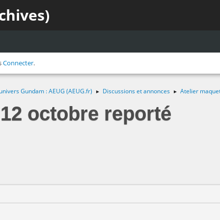
chives)
s
Connecter
.
 l'univers Gundam : AEUG (AEUG.fr)
Discussions et annonces
Atelier maquet
►
►
 12 octobre reporté