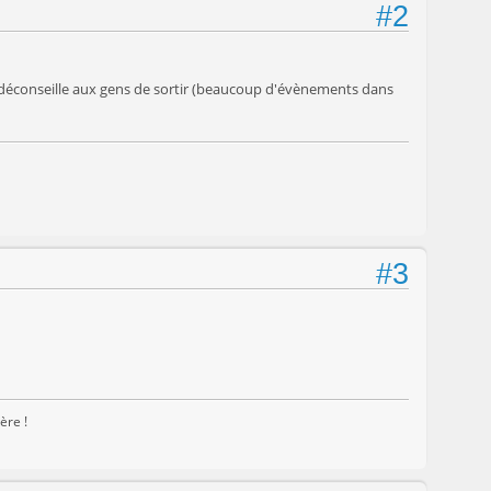
#2
n déconseille aux gens de sortir (beaucoup d'évènements dans
#3
ère !