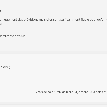
t!
ont uniquement des prévisions mais elles sont suffisamment fiable pour qu'o
s)
anami.fr chan #aeug
alors :).
Croix de bois, Croix de bière, Si je mens, Je la bois enti