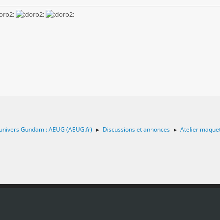
 l'univers Gundam : AEUG (AEUG.fr)
Discussions et annonces
Atelier maquet
►
►