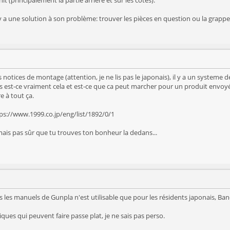
 y a une solution à son problème: trouver les pièces en question ou la grappe 
 notices de montage (attention, je ne lis pas le japonais), il y a un systeme
 est-ce vraiment cela et est-ce que ca peut marcher pour un produit envoyé h
 à tout ça.
ttps://www.1999.co.jp/eng/list/1892/0/1
mais pas sûr que tu trouves ton bonheur la dedans...
es manuels de Gunpla n'est utilisable que pour les résidents japonais, Ban
iques qui peuvent faire passe plat, je ne sais pas perso.