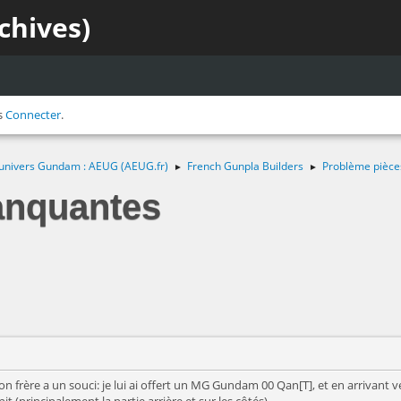
chives)
s
Connecter
.
 l'univers Gundam : AEUG (AEUG.fr)
French Gunpla Builders
Problème pièc
►
►
anquantes
on frère a un souci: je lui ai offert un MG Gundam 00 Qan[T], et en arrivant ver
t (principalement la partie arrière et sur les côtés).