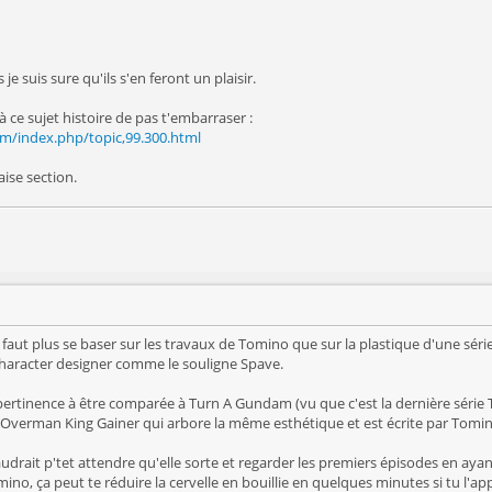
je suis sure qu'ils s'en feront un plaisir.
à ce sujet histoire de pas t'embarraser :
m/index.php/topic,99.300.html
ise section.
faut plus se baser sur les travaux de Tomino que sur la plastique d'une séri
aracter designer comme le souligne Spave.
pertinence à être comparée à Turn A Gundam (vu que c'est la dernière série 
 Overman King Gainer qui arbore la même esthétique et est écrite par Tomino,
faudrait p'tet attendre qu'elle sorte et regarder les premiers épisodes en aya
ino, ça peut te réduire la cervelle en bouillie en quelques minutes si tu 