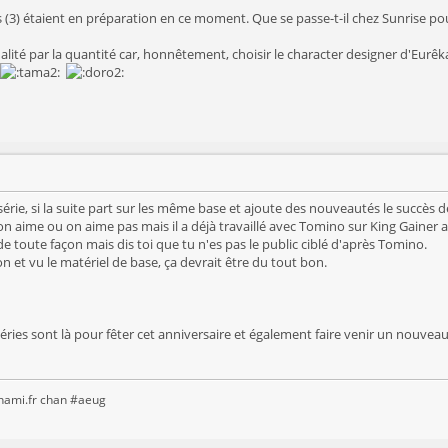
s (3) étaient en préparation en ce moment. Que se passe-t-il chez Sunrise pou
ualité par la quantité car, honnêtement, choisir le character designer d'Eur
série, si la suite part sur les même base et ajoute des nouveautés le succès 
n aime ou on aime pas mais il a déjà travaillé avec Tomino sur King Gainer 
toute façon mais dis toi que tu n'es pas le public ciblé d'après Tomino.
n et vu le matériel de base, ça devrait être du tout bon.
éries sont là pour fêter cet anniversaire et également faire venir un nouveau
anami.fr chan #aeug