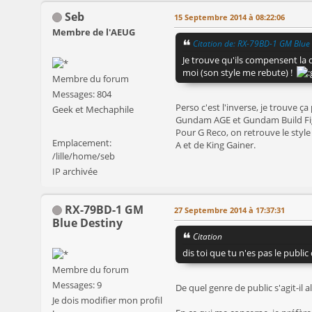
Seb
15 Septembre 2014 à 08:22:06
Membre de l'AEUG
Citation de: RX-79BD-1 GM Blue
Je trouve qu'ils compensent la 
moi (son style me rebute) !
Membre du forum
Messages: 804
Perso c'est l'inverse, je trouve 
Geek et Mechaphile
Gundam AGE et Gundam Build Figh
Pour G Reco, on retrouve le styl
Emplacement:
A et de King Gainer.
/lille/home/seb
IP archivée
RX-79BD-1 GM
27 Septembre 2014 à 17:37:31
Blue Destiny
Citation
dis toi que tu n'es pas le public
Membre du forum
Messages: 9
De quel genre de public s'agit-il a
Je dois modifier mon profil