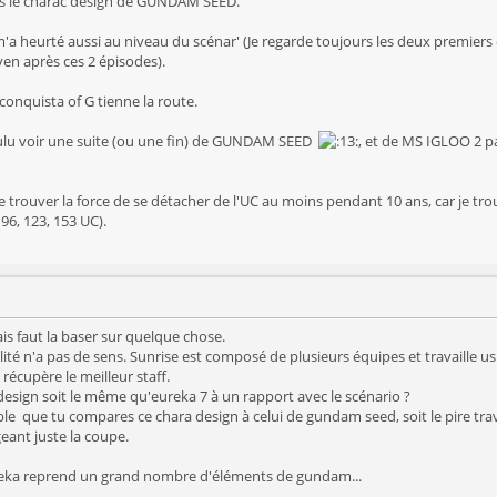
res le charac design de GUNDAM SEED.
'a heurté aussi au niveau du scénar' (Je regarde toujours les deux premiers é
ven après ces 2 épisodes).
conquista of G tienne la route.
ulu voir une suite (ou une fin) de GUNDAM SEED
, et de MS IGLOO 2 p
se trouver la force de se détacher de l'UC au moins pendant 10 ans, car je tr
 96, 123, 153 UC).
is faut la baser sur quelque chose.
ité n'a pas de sens. Sunrise est composé de plusieurs équipes et travaille 
 récupère le meilleur staff.
 design soit le même qu'eureka 7 à un rapport avec le scénario ?
ble que tu compares ce chara design à celui de gundam seed, soit le pire trav
eant juste la coupe.
eureka reprend un grand nombre d'éléments de gundam...