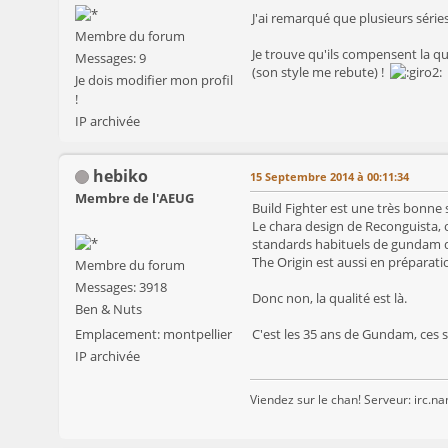
J'ai remarqué que plusieurs série
Membre du forum
Je trouve qu'ils compensent la q
Messages: 9
(son style me rebute) !
Je dois modifier mon profil
!
IP archivée
hebiko
15 Septembre 2014 à 00:11:34
Membre de l'AEUG
Build Fighter est une très bonne 
Le chara design de Reconguista, o
standards habituels de gundam de 
The Origin est aussi en préparatio
Membre du forum
Messages: 3918
Donc non, la qualité est là.
Ben & Nuts
Emplacement: montpellier
C'est les 35 ans de Gundam, ces s
IP archivée
Viendez sur le chan! Serveur: irc.n