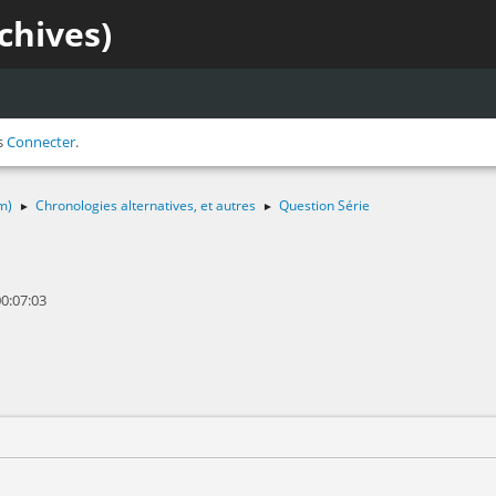
chives)
s
Connecter
.
m)
Chronologies alternatives, et autres
Question Série
►
►
0:07:03