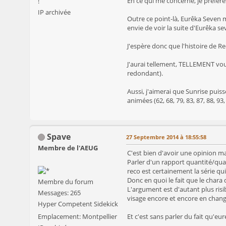
En ce qui me concerne, je préfè
!
IP archivée
Outre ce point-là, Eurêka Seven m
envie de voir la suite d'Eurêka se
J'espère donc que l'histoire de Re
J'aurai tellement, TELLEMENT vo
redondant).
Aussi, j'aimerai que Sunrise puis
animées (62, 68, 79, 83, 87, 88, 93,
Spave
27 Septembre 2014 à 18:55:58
Membre de l'AEUG
C'est bien d'avoir une opinion ma
Parler d'un rapport quantité/qual
reco est certainement la série qui
Donc en quoi le fait que le chara
Membre du forum
L'argument est d'autant plus risi
Messages: 265
visage encore et encore en chang
Hyper Competent Sidekick
Emplacement: Montpellier
Et c'est sans parler du fait qu'