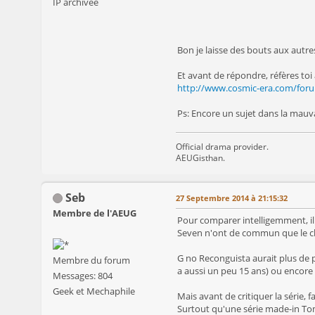
IP archivée
Bon je laisse des bouts aux autres 
Et avant de répondre, réfères toi 
http://www.cosmic-era.com/foru
Ps: Encore un sujet dans la mauva
Official drama provider.
AEUGisthan.
Seb
27 Septembre 2014 à 21:15:32
Membre de l'AEUG
Pour comparer intelligemment, il 
Seven n'ont de commun que le ch
G no Reconguista aurait plus de 
Membre du forum
a aussi un peu 15 ans) ou encore
Messages: 804
Geek et Mechaphile
Mais avant de critiquer la série, 
Surtout qu'une série made-in Tom