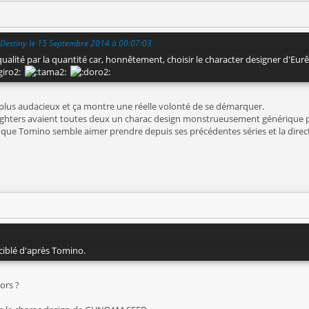
 Destiny le 15 Septembre 2014 à 00:07:03
qualité par la quantité car, honnêtement, choisir le character designer d'E
ça plus audacieux et ça montre une réelle volonté de se démarquer.
ters avaient toutes deux un charac design monstrueusement générique par
e que Tomino semble aimer prendre depuis ses précédentes séries et la direc
 ciblé d'après Tomino.
lors ?