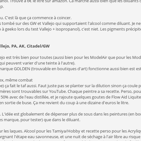
nol. Trouvé à 6€ le litre sur amazon. Ca marche aussi bien que les diluants off
mp.
eau. C'est là que ça commence à coincer.
s tombé sur des GW et Vallejo qui supportaient l'alcool comme diluant. Je ne s
co à geeko lors du test Vallejo + isopropanol), c'est niet. Les pigments précipit
llejo, PA, AK, Citadel/GW
ejo est très bien pour toutes (aussi bien pour les ModelAir que pour les Mode
ui peuvent varier d'une teinte à l'autre).
arque GOLDEN (trouvable en boutiques d'art) fonctionne aussi bien est es
tex, même combat
ée) ça fait le taf aussi. Faut juste pas se planter sur la dilution sinon ça coul
mères sont trouvables sur YouTube. Chaque peintre a sa recette. Perso, pour 
à 50% avec de l'eau distillée, et je rajoute quelques goutes de Flow Aid Liquit
en sortie de buse. Ça me revient du coup à une dizaine d'euros le litre.
s. L'idée est globalement de dépenser plus de sous dans les peintures (en bo
s marque, pour tester) que dans le diluant.
ur les laques. Alcool pour les Tamiya/Hobby et recette perso pour les Acrylique
rgnant l'étape eau savonneuse, et une nuit de séchage à l'air libre au risque 