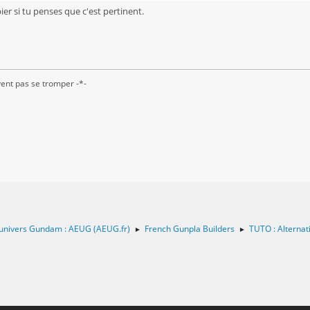
opier si tu penses que c'est pertinent.
ent pas se tromper -*-
 l'univers Gundam : AEUG (AEUG.fr)
French Gunpla Builders
TUTO : Alternati
►
►