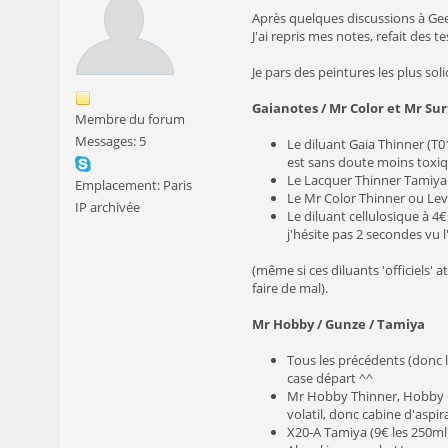
Après quelques discussions à Geek
J'ai repris mes notes, refait des tes
Je pars des peintures les plus sol
Gaianotes / Mr Color et Mr Sur
Membre du forum
Messages: 5
Le diluant Gaia Thinner (T01
est sans doute moins toxiqu
Le Lacquer Thinner Tamiya
Emplacement: Paris
Le Mr Color Thinner ou Leve
IP archivée
Le diluant cellulosique à 4
j'hésite pas 2 secondes vu 
(même si ces diluants 'officiels'
faire de mal).
Mr Hobby / Gunze / Tamiya
Tous les précédents (donc l
case départ ^^
Mr Hobby Thinner, Hobby Col
volatil, donc cabine d'aspir
X20-A Tamiya (9€ les 250m