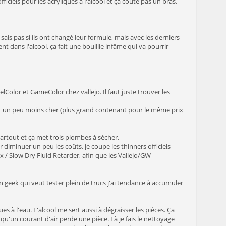
iciels pour les acryliques à l'alcool et ça coute pas un bras.
ais pas si ils ont changé leur formule, mais avec les derniers
ent dans l'alcool, ça fait une bouillie infâme qui va pourrir
lColor et GameColor chez vallejo. Il faut juste trouver les
t un peu moins cher (plus grand contenant pour le même prix
e partout et ça met trois plombes à sécher.
diminuer un peu les coûts, je coupe les thinners officiels
ex / Slow Dry Fluid Retarder, afin que les Vallejo/GW
n geek qui veut tester plein de trucs j'ai tendance à accumuler
s à l'eau. L'alcool me sert aussi à dégraisser les pièces. Ça
qu'un courant d'air perde une pièce. Là je fais le nettoyage