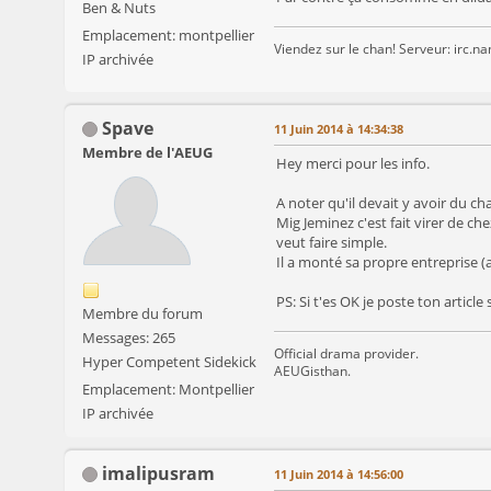
Ben & Nuts
Emplacement: montpellier
Viendez sur le chan! Serveur: irc.n
IP archivée
Spave
11 Juin 2014 à 14:34:38
Membre de l'AEUG
Hey merci pour les info.
A noter qu'il devait y avoir du ch
Mig Jeminez c'est fait virer de chez
veut faire simple.
Il a monté sa propre entreprise (
PS: Si t'es OK je poste ton articl
Membre du forum
Messages: 265
Official drama provider.
Hyper Competent Sidekick
AEUGisthan.
Emplacement: Montpellier
IP archivée
imalipusram
11 Juin 2014 à 14:56:00