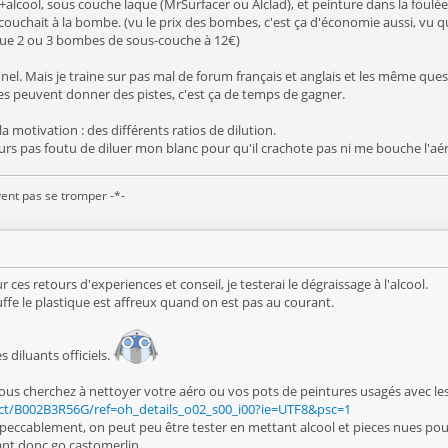
alcool, sous couche laque (MrSurfacer ou Alclad), et peinture dans la foulée
couchait à la bombe. (vu le prix des bombes, c'est ça d'économie aussi, vu 
que 2 ou 3 bombes de sous-couche à 12€)
el. Mais je traine sur pas mal de forum français et anglais et les même ques
ées peuvent donner des pistes, c'est ça de temps de gagner.
 la motivation : des différents ratios de dilution.
jours pas foutu de diluer mon blanc pour qu'il crachote pas ni me bouche l'
ent pas se tromper -*-
r ces retours d'experiences et conseil, je testerai le dégraissage à l'alcool.
ffe le plastique est affreux quand on est pas au courant.
s diluants officiels.
 vous cherchez à nettoyer votre aéro ou vos pots de peintures usagés avec l
ct/B002B3R56G/ref=oh_details_o02_s00_i00?ie=UTF8&psc=1
peccablement, on peut peu être tester en mettant alcool et pieces nues pou
nt donc go castomerlin...