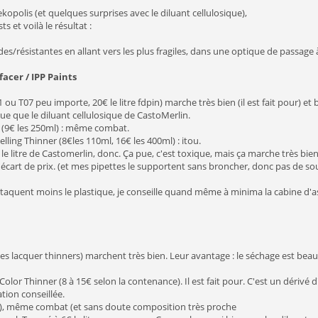
opolis (et quelques surprises avec le diluant cellulosique),
ts et voilà le résultat :
ides/résistantes en allant vers les plus fragiles, dans une optique de passage 
facer / IPP Paints
 ou T07 peu importe, 20€ le litre fdpin) marche très bien (il est fait pour) et b
e que le diluant cellulosique de CastoMerlin.
 (9€ les 250ml) : même combat.
lling Thinner (8€les 110ml, 16€ les 400ml) : itou.
€ le litre de Castomerlin, donc. Ça pue, c'est toxique, mais ça marche très bi
l'écart de prix. (et mes pipettes le supportent sans broncher, donc pas de sou
 attaquent moins le plastique, je conseille quand même à minima la cabine d'
es lacquer thinners) marchent très bien. Leur avantage : le séchage est beauc
or Thinner (8 à 15€ selon la contenance). Il est fait pour. C'est un dérivé d
ation conseillée.
l), même combat (et sans doute composition très proche