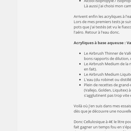
Alcool isopropyle / Isopropa
Là aussi j'ai choisi mon ca
Arrivent enfin les acryliques à l'
Lors de mes premiers tests je sui
pots que j'ai testés (et vu le fias
l'aéro. Retour à l'eau donc.
Acryliques à base aqueuse : Va
Le Airbrush Thinner de Vall
bons rapports de dilution, q
Le Airbrush Medium de la m
en fait).
Le Airbrush Medium Liqui
L'eau (du robinet ou distill
Plein de recettes de grand-
(Vallejo, Golden, Liquitex) 
s'agglutinent pas trop vite 
Voilà où j'en suis dans mes essai
dès que je découvre une nouvelle
Donc Cellulosique à 4€ le litre po
fait gagner un temps fou en s'épa