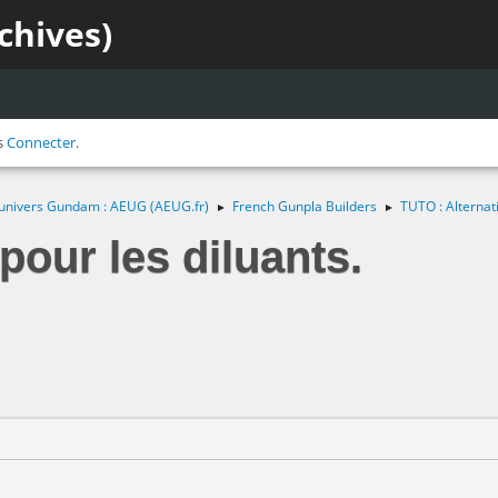
chives)
s
Connecter
.
 l'univers Gundam : AEUG (AEUG.fr)
French Gunpla Builders
TUTO : Alternati
►
►
pour les diluants.