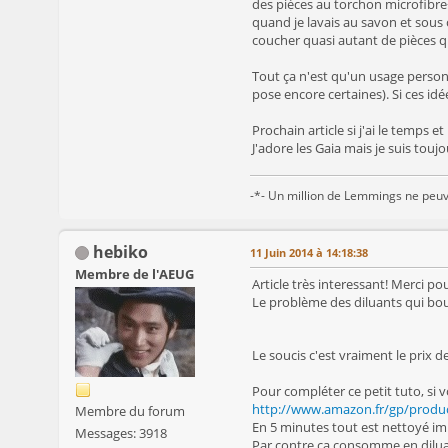
des pièces au torchon microfibre+
quand je lavais au savon et sous 
coucher quasi autant de pièces 
Tout ça n'est qu'un usage personn
pose encore certaines). Si ces id
Prochain article si j'ai le temps et
J'adore les Gaia mais je suis tou
-*- Un million de Lemmings ne peuv
hebiko
11 Juin 2014 à 14:18:38
Membre de l'AEUG
Article très interessant! Merci pou
Le problème des diluants qui bou
Le soucis c'est vraiment le prix de
Pour compléter ce petit tuto, si
http://www.amazon.fr/gp/produ
Membre du forum
En 5 minutes tout est nettoyé im
Messages: 3918
Par contre ça consomme en dilua