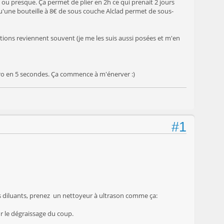
 ou presque. Ça permet de plier en 2h ce qui prenait 2 jours
qu'une bouteille à 8€ de sous couche Alclad permet de sous-
tions reviennent souvent (je me les suis aussi posées et m'en
aéro en 5 secondes. Ça commence à m'énerver :)
#1
es diluants, prenez un nettoyeur à ultrason comme ça:
r le dégraissage du coup.