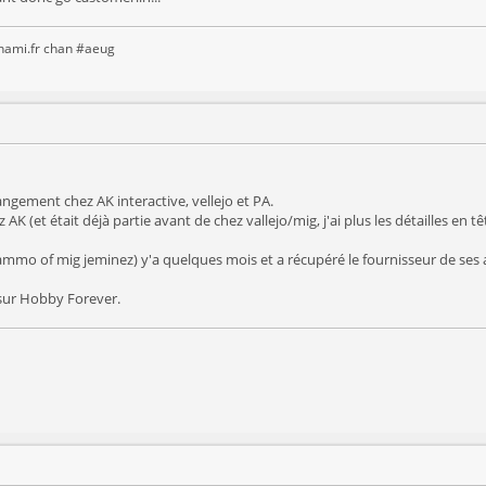
anami.fr chan #aeug
angement chez AK interactive, vellejo et PA.
 AK (et était déjà partie avant de chez vallejo/mig, j'ai plus les détailles en tête
ammo of mig jeminez) y'a quelques mois et a récupéré le fournisseur de ses a
e sur Hobby Forever.