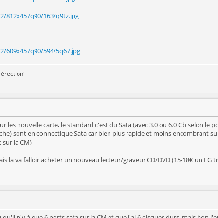
v2/812x457q90/163/q9tz.jpg
/v2/609x457q90/594/5q67.jpg
 érection"
a, sur les nouvelle carte, le standard c'est du Sata (avec 3.0 ou 6.0 Gb selon 
ouche) sont en connectique Sata car bien plus rapide et moins encombrant sur 
 sur la CM)
 mais la va falloir acheter un nouveau lecteur/graveur CD/DVD (15-18€ un LG trè
u'il n'y à que 6 ports sata sur la CM et que j'ai 6 disques durs, mais bon j'