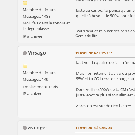
Membre du forum
Juste au cas ou, tu pense qu'un bo
qu'elle à besoin de 500w pour fo
Messages: 1488
Moi j'fais dans le sonore et
le dégueulasse.
"Vous devriez rajouter des pénis en
Geralt de Riv
IP archivée
Virsago
11 Avril 2014 à 01:59:32
faut voir la qualité de l'alim (no
Membre du forum
Mais honnêtement au vu du proces
55W et ta CG tirera, en charge 
Messages: 149
Emplacement: Paris
Donc voila le 500W de ta CM c'est 
IP archivée
juste, encore plus si ton alim est
Après on est sur de rien hein^^
avenger
11 Avril 2014 à 02:47:35