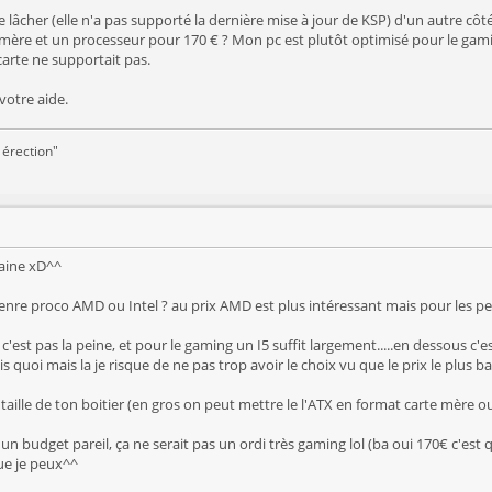
lâcher (elle n'a pas supporté la dernière mise à jour de KSP) d'un autre côté
-mère et un processeur pour 170 € ? Mon pc est plutôt optimisé pour le gamin
arte ne supportait pas.
votre aide.
 érection"
aine xD^^
enre proco AMD ou Intel ? au prix AMD est plus intéressant mais pour les perf
c'est pas la peine, et pour le gaming un I5 suffit largement.....en dessous c'
uoi mais la je risque de ne pas trop avoir le choix vu que le prix le plus bas
 taille de ton boitier (en gros on peut mettre le l'ATX en format carte mère o
s un budget pareil, ça ne serait pas un ordi très gaming lol (ba oui 170€ c'est
que je peux^^