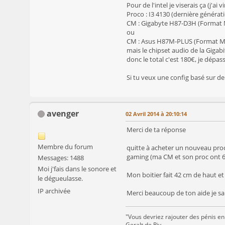
Pour de l'intel je viserais ça (j'a
Proco : I3 4130 (dernière générat
CM : Gigabyte H87-D3H (Format M
ou
CM : Asus H87M-PLUS (Format Mi
mais le chipset audio de la Gigabit
donc le total c'est 180€, je dép
Si tu veux une config basé sur de
avenger
02 Avril 2014 à 20:10:14
Merci de ta réponse
Membre du forum
quitte à acheter un nouveau proce
gaming (ma CM et son proc ont 6 a
Messages: 1488
Moi j'fais dans le sonore et
Mon boitier fait 42 cm de haut et 
le dégueulasse.
IP archivée
Merci beaucoup de ton aide je sa
"Vous devriez rajouter des pénis en
Geralt de Riv