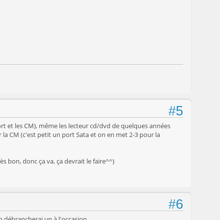
#5
le port et les CM), même les lecteur cd/dvd de quelques années
la CM (c'est petit un port Sata et on en met 2-3 pour la
s bon, donc ça va, ça devrait le faire^^)
#6
en débrancherai un à l'occasion.