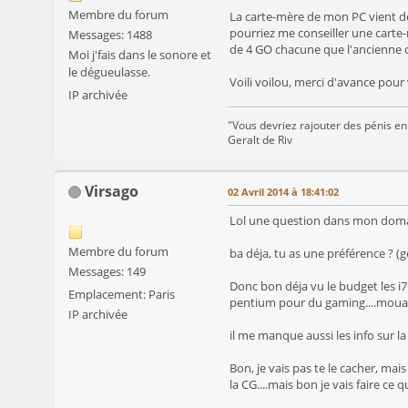
Membre du forum
La carte-mère de mon PC vient de 
pourriez me conseiller une carte
Messages: 1488
de 4 GO chacune que l'ancienne c
Moi j'fais dans le sonore et
le dégueulasse.
Voili voilou, merci d'avance pour 
IP archivée
"Vous devriez rajouter des pénis en
Geralt de Riv
Virsago
02 Avril 2014 à 18:41:02
Lol une question dans mon dom
Membre du forum
ba déja, tu as une préférence ? (g
Messages: 149
Donc bon déja vu le budget les i7 
Emplacement: Paris
pentium pour du gaming....mouais q
IP archivée
il me manque aussi les info sur la
Bon, je vais pas te le cacher, mai
la CG....mais bon je vais faire ce 