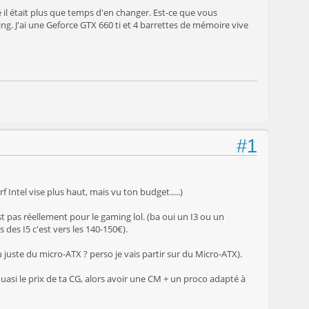
 il était plus que temps d'en changer. Est-ce que vous
g. J'ai une Geforce GTX 660 ti et 4 barrettes de mémoire vive
#1
 Intel vise plus haut, mais vu ton budget.....)
est pas réellement pour le gaming lol. (ba oui un I3 ou un
 des I5 c'est vers les 140-150€).
u juste du micro-ATX ? perso je vais partir sur du Micro-ATX).
 quasi le prix de ta CG, alors avoir une CM + un proco adapté à