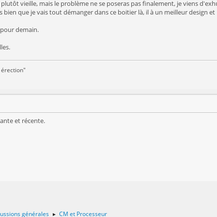
plutôt vieille, mais le problème ne se poseras pas finalement, je viens d'ex
ois bien que je vais tout démanger dans ce boitier là, il à un meilleur design
 pour demain.
les.
 érection"
sante et récente.
ussions générales
CM et Processeur
►