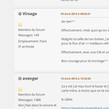
Virsago
03 Avril 2014 à 00:02:41
de rien^^
Membre du forum
Effectivement, Intel, quoi qu'on d
Messages: 149
Malgrès la taille de ton boitier, 
Emplacement: Paris
pour le flux d'air => meilleurs re
IP archivée
Effectivement, avec une CM et un
Bon courage pour le montage^^
avenger
10 Avril 2014 à 15:35:50
Ça y est j'ai reçu tout le bazar e
carte mère, à moins que ce ne soi
Membre du forum
le câble:
Messages: 1488
Moi j'fais dans le sonore et
https://imagizer.imageshack.us/