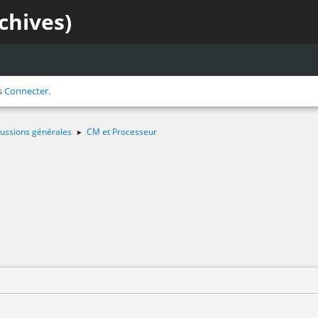
chives)
s
Connecter
.
ussions générales
CM et Processeur
►