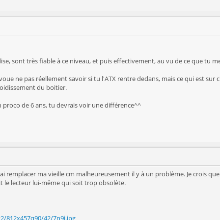
ise, sont très fiable à ce niveau, et puis effectivement, au vu de ce que tu me
j'avoue ne pas réellement savoir si tu l'ATX rentre dedans, mais ce qui est sur 
froidissement du boitier.
 proco de 6 ans, tu devrais voir une différence^^
t j'ai remplacer ma vieille cm malheureusement il y à un problème. Je crois qu
t le lecteur lui-même qui soit trop obsolète.
v2/812x457q90/42/7n9i.jpg