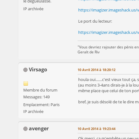
le dégueulasse.
IP archivée
https://imagizer.imageshack.us/
Le port du lecteur:
https://imagizer.imageshack.us
"Vous devriez rajouter des pénis en
Geralt de Riv
Virsago
10 Avril 2014 à 18:20:12
houla oui.......c'est vieux tout ç
(au moins 3-4ans dirais-je à la l
Membre du forum
même place que celui de ton port
Messages: 149
bref, je suis désolé de te le dire
Emplacement: Paris
IP archivée
avenger
10 Avril 2014 à 19:23:44
Ok merci, ça m'embête un peu vu q