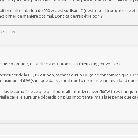
itier d'alimentation de 550 w c'est suffisant ? (c'est le seul truc qui reste 
nctionner de manière optimal. Donc ça devrait être bon ?
 érection"
 name ? marque ?) et si elle est 80+ bronze ou mieux (argent voir Or)
seur et de la CG, tu est bon, sachant qu'un DD ça ne consomme que 10-15W en
au maximum 450W (sauf que dans la pratique tu ne monte jamais à fond quoi 
plus le cumulé de ce que qu'il pourrait lui arriver, avec 500W tu es tranquill
 vieille car elle aura une déperdition plus importante, mais la je pense que ça 