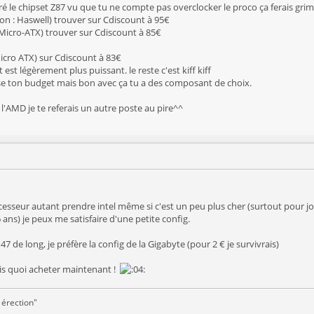
i viré le chipset Z87 vu que tu ne compte pas overclocker le proco ça ferais grim
ion : Haswell) trouver sur Cdiscount à 95€
icro-ATX) trouver sur Cdiscount à 85€
cro ATX) sur Cdiscount à 83€
 est légèrement plus puissant. le reste c'est kiff kiff
asse ton budget mais bon avec ça tu a des composant de choix.
 l'AMD je te referais un autre poste au pire^^
sseur autant prendre intel même si c'est un peu plus cher (surtout pour jouer
ns) je peux me satisfaire d'une petite config.
47 de long, je préfère la config de la Gigabyte (pour 2 € je survivrais)
is quoi acheter maintenant !
 érection"