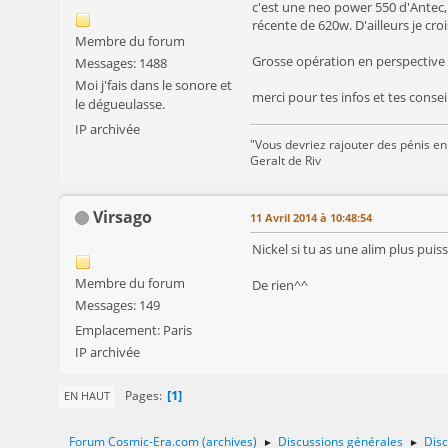
c'est une neo power 550 d'Antec, 
récente de 620w. D'ailleurs je cr
Membre du forum
Grosse opération en perspective
Messages: 1488
Moi j'fais dans le sonore et
merci pour tes infos et tes conseil
le dégueulasse.
IP archivée
"Vous devriez rajouter des pénis en
Geralt de Riv
Virsago
11 Avril 2014 à 10:48:54
Nickel si tu as une alim plus puis
Membre du forum
De rien^^
Messages: 149
Emplacement: Paris
IP archivée
1
Pages
EN HAUT
Forum Cosmic-Era.com (archives)
Discussions générales
Disc
►
►