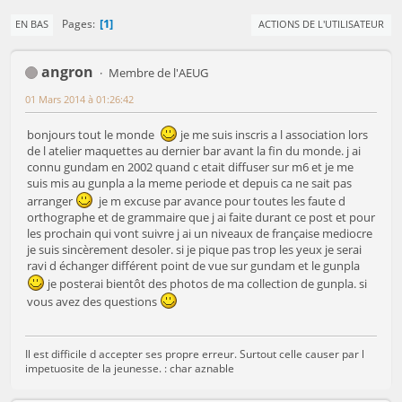
1
Pages
EN BAS
ACTIONS DE L'UTILISATEUR
angron
Membre de l'AEUG
01 Mars 2014 à 01:26:42
bonjours tout le monde
je me suis inscris a l association lors
de l atelier maquettes au dernier bar avant la fin du monde. j ai
connu gundam en 2002 quand c etait diffuser sur m6 et je me
suis mis au gunpla a la meme periode et depuis ca ne sait pas
arranger
je m excuse par avance pour toutes les faute d
orthographe et de grammaire que j ai faite durant ce post et pour
les prochain qui vont suivre j ai un niveaux de française mediocre
je suis sincèrement desoler. si je pique pas trop les yeux je serai
ravi d échanger différent point de vue sur gundam et le gunpla
je posterai bientôt des photos de ma collection de gunpla. si
vous avez des questions
Il est difficile d accepter ses propre erreur. Surtout celle causer par l
impetuosite de la jeunesse. : char aznable