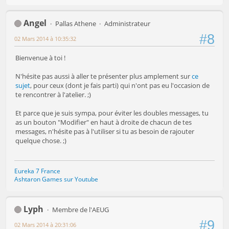
Angel
Pallas Athene
Administrateur
#8
02 Mars 2014 à 10:35:32
Bienvenue à toi !
N'hésite pas aussi à aller te présenter plus amplement sur
ce
sujet
, pour ceux (dont je fais parti) qui n'ont pas eu l'occasion de
te rencontrer à l'atelier. ;)
Et parce que je suis sympa, pour éviter les doubles messages, tu
as un bouton "Modifier" en haut à droite de chacun de tes
messages, n'hésite pas à l'utiliser si tu as besoin de rajouter
quelque chose. ;)
Eureka 7 France
Ashtaron Games sur Youtube
Lyph
Membre de l'AEUG
#9
02 Mars 2014 à 20:31:06