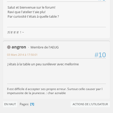
Salut et bienvenue sur le forum!
Ravi que l'atelier t'aie plu!
Par curiosité t'étais à quelle table ?
ガオオオ！~
angron
Membre de l'AEUG
#10
03 Mars 2014 à 17:50:01
J étais à la table un peu surélever avec mellorine
Il est difficile d accepter ses propre erreur. Surtout celle causer par l
impetuosite de la jeunesse. : char aznable
1
Pages
EN HAUT
ACTIONS DE L'UTILISATEUR