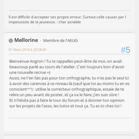
Il est difficile d accepter ses propre erreur. Surtout celle causer par l
impetuosite de la jeunesse. : char aznable
Mellorine
Membre de l'AEUG
#5
01 Mars 2014 à 20:58:40
Bienvenue Angron ! Tu te rappelles peut-être de moi, on avait
beaucoup parlé au cours de l'atelier. C'est toujours bon d'avoir
une nouvelle recrue =)
Aussi, ne t'en fais pas pour ton orthographe, tu n'es pas le seul ici
à avoir des carences à ce niveau-là (sauf que toi au moins tu en es
conscient^^) : utilise le correcteur orthographique, essaie de te
relire un peu avant de poster, et ça va le faire, j'en suis sûre !
Et n'hésite pas à faire le tour du forum et à donner ton opinion
sur les projets de l'asso, les tutos et tout ça. Tu es ici chez toi !