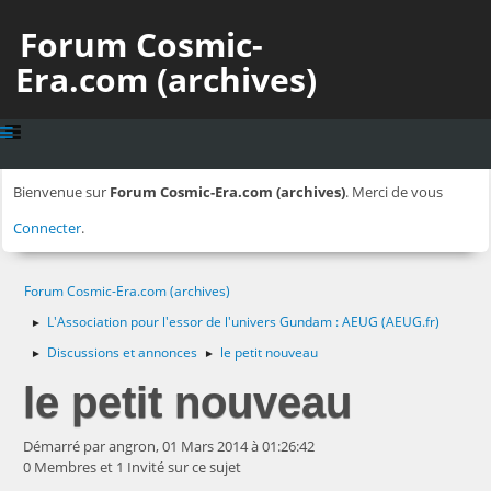
Forum Cosmic-
Era.com (archives)
Bienvenue sur
Forum Cosmic-Era.com (archives)
. Merci de vous
Connecter
.
Forum Cosmic-Era.com (archives)
L'Association pour l'essor de l'univers Gundam : AEUG (AEUG.fr)
►
Discussions et annonces
le petit nouveau
►
►
le petit nouveau
Démarré par angron, 01 Mars 2014 à 01:26:42
0 Membres et 1 Invité sur ce sujet