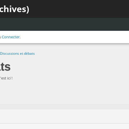
chives)
s
Connecter
.
Discussions et débats
ts
st ici !