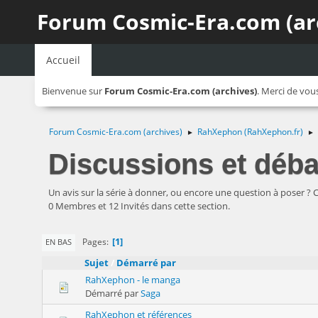
Forum Cosmic-Era.com (ar
Accueil
Bienvenue sur
Forum Cosmic-Era.com (archives)
. Merci de vou
Forum Cosmic-Era.com (archives)
RahXephon (RahXephon.fr)
►
►
Discussions et déba
Un avis sur la série à donner, ou encore une question à poser ? C'e
0 Membres et 12 Invités dans cette section.
1
Pages
EN BAS
Sujet
/
Démarré par
RahXephon - le manga
Démarré par
Saga
RahXephon et références