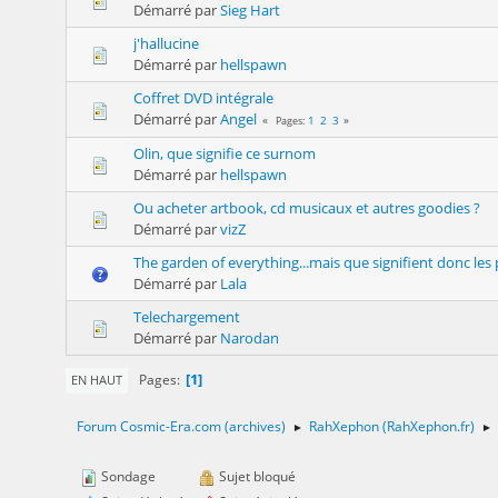
Démarré par
Sieg Hart
j'hallucine
Démarré par
hellspawn
Coffret DVD intégrale
Démarré par
Angel
1
2
3
Pages
Olin, que signifie ce surnom
Démarré par
hellspawn
Ou acheter artbook, cd musicaux et autres goodies ?
Démarré par
vizZ
The garden of everything...mais que signifient donc le
Démarré par
Lala
Telechargement
Démarré par
Narodan
1
Pages
EN HAUT
Forum Cosmic-Era.com (archives)
RahXephon (RahXephon.fr)
►
►
Sondage
Sujet bloqué