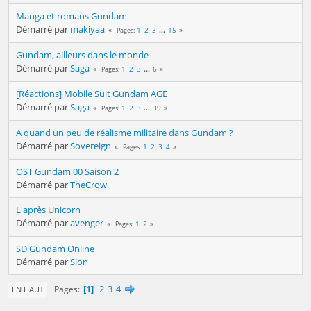
Manga et romans Gundam
Démarré par
makiyaa
1
2
3
...
15
Pages
Gundam, ailleurs dans le monde
Démarré par
Saga
1
2
3
...
6
Pages
[Réactions] Mobile Suit Gundam AGE
Démarré par
Saga
1
2
3
...
39
Pages
A quand un peu de réalisme militaire dans Gundam ?
Démarré par
Sovereign
1
2
3
4
Pages
OST Gundam 00 Saison 2
Démarré par
TheCrow
L'après Unicorn
Démarré par
avenger
1
2
Pages
SD Gundam Online
Démarré par
Sion
1
2
3
4
Pages
EN HAUT