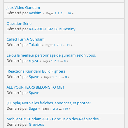
Jeux Vidéo Gundam
Démarré par
Kashim
1
2
3
...
16
Pages
Question Série
Démarré par
RX-79BD-1 GM Blue Destiny
Called Turn A Gundam
Démarré par
Takato
1
2
3
...
11
Pages
Le ou la meilleur personnage de gundam selon vous.
Démarré par
reyza
1
2
3
...
8
Pages
[Réactions] Gundam Build Fighters
Démarré par
Spave
1
2
3
...
8
Pages
ALL YOUR TEARS BELONG TO ME !
Démarré par
Spave
[Gunpla] Nouvelles fraîches, annonces, et photos !
Démarré par
Saga
1
2
3
...
119
Pages
Mobile Suit Gundam AGE - Conclusion des 49 épisodes !
Démarré par
Grevious