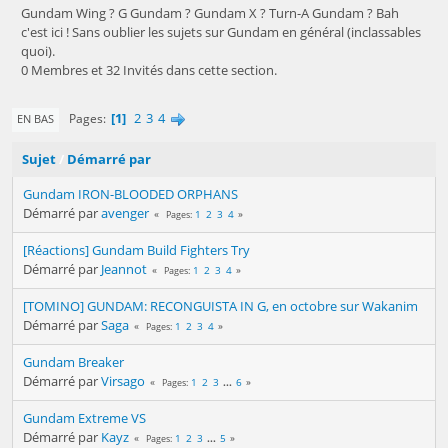
Gundam Wing ? G Gundam ? Gundam X ? Turn-A Gundam ? Bah
c'est ici ! Sans oublier les sujets sur Gundam en général (inclassables
quoi).
0 Membres et 32 Invités dans cette section.
1
2
3
4
Pages
EN BAS
Sujet
/
Démarré par
Gundam IRON-BLOODED ORPHANS
Démarré par
avenger
1
2
3
4
Pages
[Réactions] Gundam Build Fighters Try
Démarré par
Jeannot
1
2
3
4
Pages
[TOMINO] GUNDAM: RECONGUISTA IN G, en octobre sur Wakanim
Démarré par
Saga
1
2
3
4
Pages
Gundam Breaker
Démarré par
Virsago
1
2
3
...
6
Pages
Gundam Extreme VS
Démarré par
Kayz
1
2
3
...
5
Pages