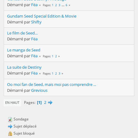
Démarré par
Fëa
1
2
3
...
6
Pages
Gundam Seed Special Edition & Movie
Démarré par
Shifty
Le film de Seed...
Démarré par
Fëa
Le manga de Seed
Démarré par
Fëa
1
2
Pages
La suite de Destiny
Démarré par
Fëa
1
2
3
Pages
Oo moi fan de Seed, mais moi pas comprendre ...
Démarré par
Grevious
1
2
Pages
EN HAUT
Sondage
Sujet déplacé
Sujet bloqué