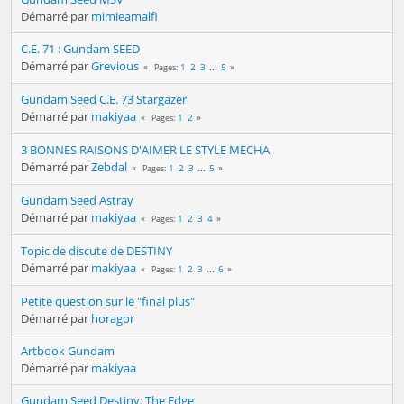
Démarré par
mimieamalfi
C.E. 71 : Gundam SEED
Démarré par
Grevious
1
2
3
...
5
Pages
Gundam Seed C.E. 73 Stargazer
Démarré par
makiyaa
1
2
Pages
3 BONNES RAISONS D'AIMER LE STYLE MECHA
Démarré par
Zebdal
1
2
3
...
5
Pages
Gundam Seed Astray
Démarré par
makiyaa
1
2
3
4
Pages
Topic de discute de DESTINY
Démarré par
makiyaa
1
2
3
...
6
Pages
Petite question sur le "final plus"
Démarré par
horagor
Artbook Gundam
Démarré par
makiyaa
Gundam Seed Destiny: The Edge