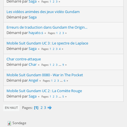
Démarré par
Saga
1
2
3
Pages
Les vidéos animées des jeux vidéo Gundam
Démarré par
Saga
Erreurs de traduction dans Gundam the Origin...
Démarré par
hayato.s
1
2
3
Pages
Mobile Suit Gundam UC 3 : Le spectre de Laplace
Démarré par
Saga
1
2
3
4
Pages
Char contre-attaque
Démarré par
Char
1
2
3
...
9
Pages
Mobile Suit Gundam 0080 - War in The Pocket
Démarré par
Angel
1
2
3
...
6
Pages
Mobile Suit Gundam UC 2 : La Comète Rouge
Démarré par
Saga
1
2
3
...
5
Pages
1
2
3
Pages
EN HAUT
Sondage