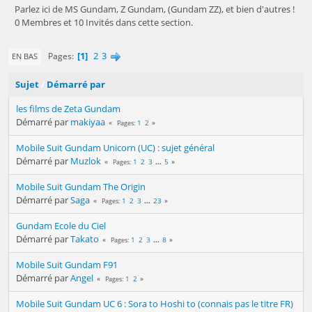
Parlez ici de MS Gundam, Z Gundam, (Gundam ZZ), et bien d'autres !
0 Membres et 10 Invités dans cette section.
1
2
3
Pages
EN BAS
Sujet
/
Démarré par
les films de Zeta Gundam
Démarré par
makiyaa
1
2
Pages
Mobile Suit Gundam Unicorn (UC) : sujet général
Démarré par
Muzlok
1
2
3
...
5
Pages
Mobile Suit Gundam The Origin
Démarré par
Saga
1
2
3
...
23
Pages
Gundam Ecole du Ciel
Démarré par
Takato
1
2
3
...
8
Pages
Mobile Suit Gundam F91
Démarré par
Angel
1
2
Pages
Mobile Suit Gundam UC 6 : Sora to Hoshi to (connais pas le titre FR)