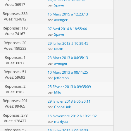
Vues: 56917
par
Spave
Réponses: 335
16 Mars 2015 à 12:23:13
Vues: 134812
par
avenger
Réponses: 110
07 Avril 2014 à 18:55:44
Vues: 74167
par
Spave
Réponses: 20
29 Juillet 2013 à 10:39:45
Vues: 189233
par
Natth
Réponses: 1
23 Mars 2013 à 04:35:13
Vues: 6017
par
avenger
Réponses: 51
10 Mars 2013 à 08:11:25
Vues: 59693
par
Jefferson
Réponses: 2
25 Février 2013 à 09:35:09
Vues: 6182
par
Milo
Réponses: 201
29 Janvier 2013 à 06:30:11
Vues: 99465
par
ChaosLink
Réponses: 278
16 Novembre 2012 à 19:21:32
Vues: 128477
par
makiyaa
Réponses: 52
16 Juillet 2012 à 09:19:58