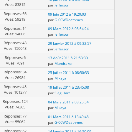
Vues: 83815
par
Jefferson
Réponses: 66
09 Juin 2012 à 19:20:03
Vues: 59219
par
G-00WDeathmes
Réponses: 14
09 Mars 2012 à 08:54:24
Vues: 14006
par
Jefferson
Réponses: 43
29 Janvier 2012 à 09:32:57
Vues: 150043
par
Jefferson
Réponses: 6
13 Août 2011 à 21:53:30
Vues: 7091
par
Mandraker
Réponses: 34
25 Juillet 2011 à 08:50:33
Vues: 26984
par
Mikaya
Réponses: 45
19 Juillet 2011 à 23:45:08
Vues: 101277
par
Sieg Hart
Réponses: 124
04 Mars 2011 à 08:25:54
Vues: 74365
par
Mikaya
Réponses: 77
01 Mars 2011 à 13:49:48
Vues: 55062
par
G-00WDeathmes
Réponses: 62
14 Janvier 2011 à 16:50:09