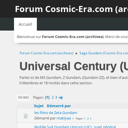
Forum Cosmic-Era.com (ar
Accueil
Bienvenue sur
Forum Cosmic-Era.com (archives)
. Merci de vou
Forum Cosmic-Era.com (archives)
Saga Gundam (Cosmic-Era.co
►
Universal Century (U
Parlez ici de MS Gundam, Z Gundam, (Gundam ZZ), et bien d'autr
0 Membres et 18 Invités dans cette section.
1
2
3
Pages
EN BAS
Sujet
/
Démarré par
les films de Zeta Gundam
Démarré par
makiyaa
1
2
Pages
Mobile Suit Gundam Unicorn (UC) : sujet général