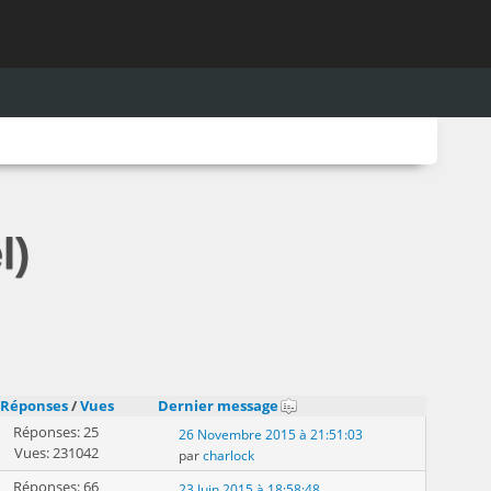
l)
Réponses
/
Vues
Dernier message
Réponses: 25
26 Novembre 2015 à 21:51:03
Vues: 231042
par
charlock
Réponses: 66
23 Juin 2015 à 18:58:48