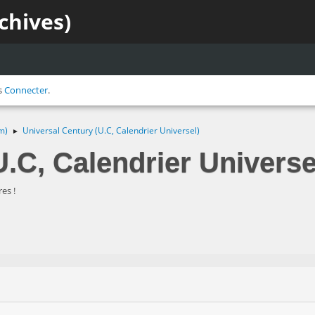
chives)
s
Connecter
.
m)
Universal Century (U.C, Calendrier Universel)
►
.C, Calendrier Universe
es !