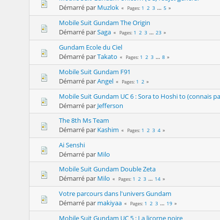
Démarré par
Muzlok
1
2
3
...
5
Pages
Mobile Suit Gundam The Origin
Démarré par
Saga
1
2
3
...
23
Pages
Gundam Ecole du Ciel
Démarré par
Takato
1
2
3
...
8
Pages
Mobile Suit Gundam F91
Démarré par
Angel
1
2
Pages
Mobile Suit Gundam UC 6 : Sora to Hoshi to (connais pas 
Démarré par
Jefferson
The 8th Ms Team
Démarré par
Kashim
1
2
3
4
Pages
Ai Senshi
Démarré par
Milo
Mobile Suit Gundam Double Zeta
Démarré par
Milo
1
2
3
...
14
Pages
Votre parcours dans l'univers Gundam
Démarré par
makiyaa
1
2
3
...
19
Pages
Mobile Suit Gundam UC 5 : La licorne noire