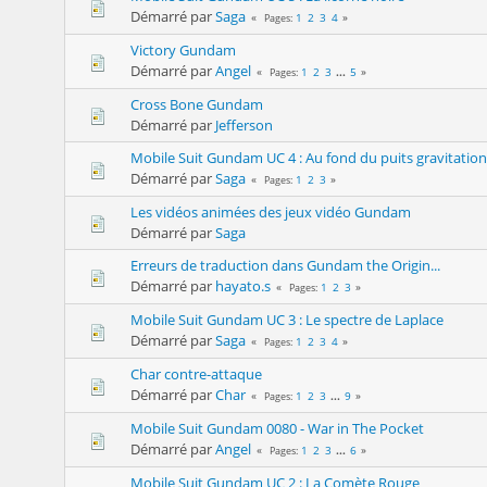
Démarré par
Saga
1
2
3
4
Pages
Victory Gundam
Démarré par
Angel
1
2
3
...
5
Pages
Cross Bone Gundam
Démarré par
Jefferson
Mobile Suit Gundam UC 4 : Au fond du puits gravitation
Démarré par
Saga
1
2
3
Pages
Les vidéos animées des jeux vidéo Gundam
Démarré par
Saga
Erreurs de traduction dans Gundam the Origin...
Démarré par
hayato.s
1
2
3
Pages
Mobile Suit Gundam UC 3 : Le spectre de Laplace
Démarré par
Saga
1
2
3
4
Pages
Char contre-attaque
Démarré par
Char
1
2
3
...
9
Pages
Mobile Suit Gundam 0080 - War in The Pocket
Démarré par
Angel
1
2
3
...
6
Pages
Mobile Suit Gundam UC 2 : La Comète Rouge