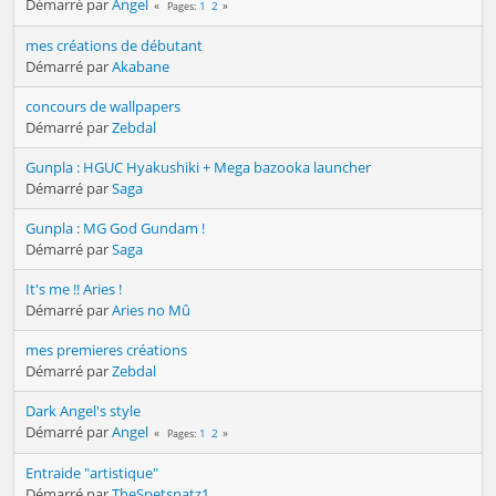
Démarré par
Angel
1
2
Pages
mes créations de débutant
Démarré par
Akabane
concours de wallpapers
Démarré par
Zebdal
Gunpla : HGUC Hyakushiki + Mega bazooka launcher
Démarré par
Saga
Gunpla : MG God Gundam !
Démarré par
Saga
It's me !! Aries !
Démarré par
Aries no Mû
mes premieres créations
Démarré par
Zebdal
Dark Angel's style
Démarré par
Angel
1
2
Pages
Entraide "artistique"
Démarré par
TheSpetsnatz1