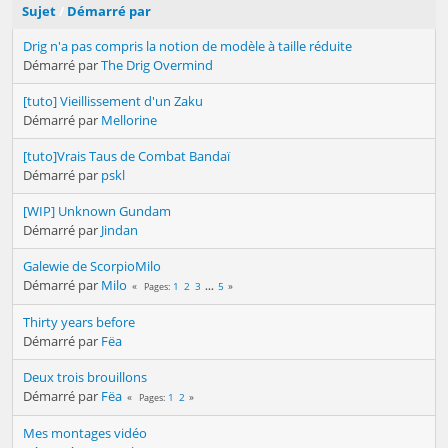
Sujet
/
Démarré par
Drig n'a pas compris la notion de modèle à taille réduite
Démarré par
The Drig Overmind
[tuto] Vieillissement d'un Zaku
Démarré par
Mellorine
[tuto]Vrais Taus de Combat Bandaï
Démarré par
pskl
[WIP] Unknown Gundam
Démarré par
Jindan
Galewie de ScorpioMilo
Démarré par
Milo
1
2
3
...
5
Pages
Thirty years before
Démarré par
Fëa
Deux trois brouillons
Démarré par
Fëa
1
2
Pages
Mes montages vidéo