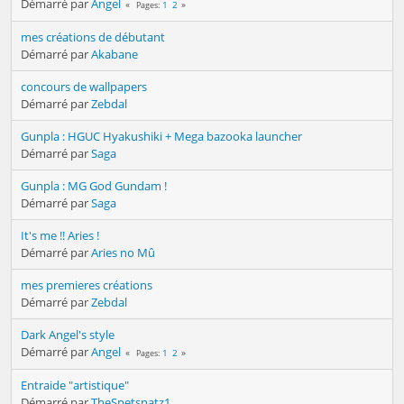
Démarré par
Angel
1
2
Pages
mes créations de débutant
Démarré par
Akabane
concours de wallpapers
Démarré par
Zebdal
Gunpla : HGUC Hyakushiki + Mega bazooka launcher
Démarré par
Saga
Gunpla : MG God Gundam !
Démarré par
Saga
It's me !! Aries !
Démarré par
Aries no Mû
mes premieres créations
Démarré par
Zebdal
Dark Angel's style
Démarré par
Angel
1
2
Pages
Entraide "artistique"
Démarré par
TheSpetsnatz1