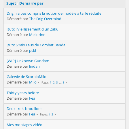
Sujet
/
Démarré par
Drig n'a pas compris la notion de modèle à taille réduite
Démarré par
The Drig Overmind
[tuto] Vieillissement d'un Zaku
Démarré par
Mellorine
[tuto]Vrais Taus de Combat Bandaï
Démarré par
pskl
[WIP] Unknown Gundam
Démarré par
Jindan
Galewie de ScorpioMilo
Démarré par
Milo
1
2
3
...
5
Pages
Thirty years before
Démarré par
Fëa
Deux trois brouillons
Démarré par
Fëa
1
2
Pages
Mes montages vidéo