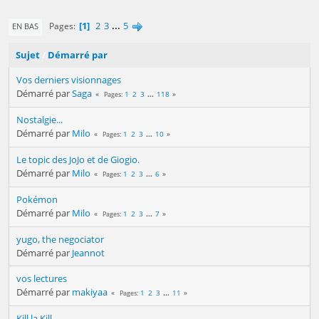
1
2
3
...
5
Pages
EN BAS
Sujet
/
Démarré par
Vos derniers visionnages
Démarré par
Saga
1
2
3
...
118
Pages
Nostalgie...
Démarré par
Milo
1
2
3
...
10
Pages
Le topic des JoJo et de Giogio.
Démarré par
Milo
1
2
3
...
6
Pages
Pokémon
Démarré par
Milo
1
2
3
...
7
Pages
yugo, the negociator
Démarré par
Jeannot
vos lectures
Démarré par
makiyaa
1
2
3
...
11
Pages
Kill la Kill