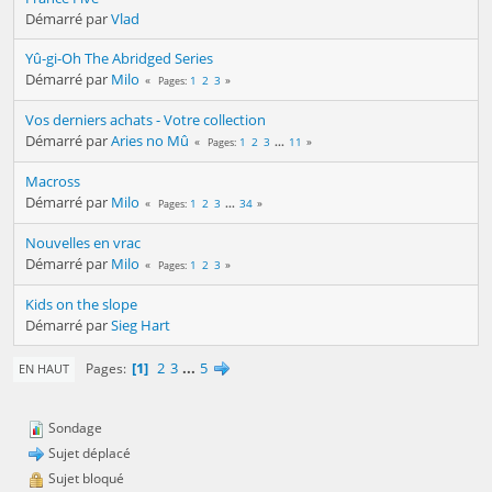
Démarré par
Vlad
Yû-gi-Oh The Abridged Series
Démarré par
Milo
1
2
3
Pages
Vos derniers achats - Votre collection
Démarré par
Aries no Mû
1
2
3
...
11
Pages
Macross
Démarré par
Milo
1
2
3
...
34
Pages
Nouvelles en vrac
Démarré par
Milo
1
2
3
Pages
Kids on the slope
Démarré par
Sieg Hart
1
2
3
...
5
Pages
EN HAUT
Sondage
Sujet déplacé
Sujet bloqué