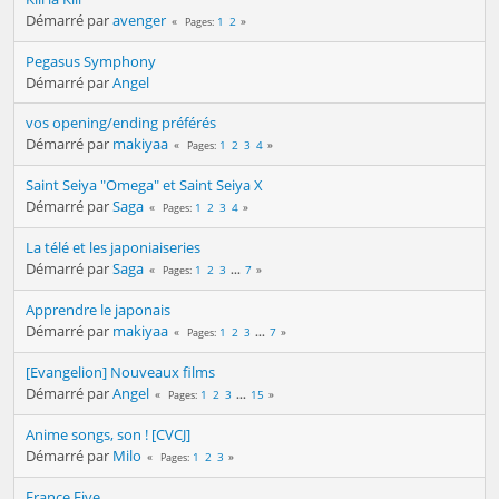
Démarré par
avenger
1
2
Pages
Pegasus Symphony
Démarré par
Angel
vos opening/ending préférés
Démarré par
makiyaa
1
2
3
4
Pages
Saint Seiya "Omega" et Saint Seiya X
Démarré par
Saga
1
2
3
4
Pages
La télé et les japoniaiseries
Démarré par
Saga
1
2
3
...
7
Pages
Apprendre le japonais
Démarré par
makiyaa
1
2
3
...
7
Pages
[Evangelion] Nouveaux films
Démarré par
Angel
1
2
3
...
15
Pages
Anime songs, son ! [CVCJ]
Démarré par
Milo
1
2
3
Pages
France Five