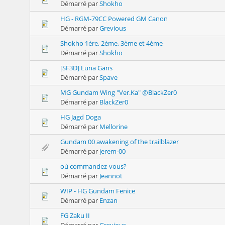
Démarré par
Shokho
HG - RGM-79CC Powered GM Canon
Démarré par
Grevious
Shokho 1ère, 2ème, 3ème et 4ème
Démarré par
Shokho
[SF3D] Luna Gans
Démarré par
Spave
MG Gundam Wing "Ver.Ka" @BlackZer0
Démarré par
BlackZer0
HG Jagd Doga
Démarré par
Mellorine
Gundam 00 awakening of the trailblazer
Démarré par
jerem-00
où commandez-vous?
Démarré par
Jeannot
WIP - HG Gundam Fenice
Démarré par
Enzan
FG Zaku II
Démarré par
Grevious