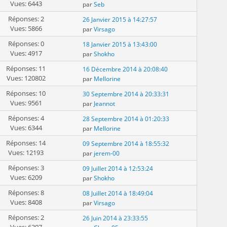
Vues: 6443
par
Seb
Réponses: 2
26 Janvier 2015 à 14:27:57
Vues: 5866
par
Virsago
Réponses: 0
18 Janvier 2015 à 13:43:00
Vues: 4917
par
Shokho
Réponses: 11
16 Décembre 2014 à 20:08:40
Vues: 120802
par
Mellorine
Réponses: 10
30 Septembre 2014 à 20:33:31
Vues: 9561
par
Jeannot
Réponses: 4
28 Septembre 2014 à 01:20:33
Vues: 6344
par
Mellorine
Réponses: 14
09 Septembre 2014 à 18:55:32
Vues: 12193
par
jerem-00
Réponses: 3
09 Juillet 2014 à 12:53:24
Vues: 6209
par
Shokho
Réponses: 8
08 Juillet 2014 à 18:49:04
Vues: 8408
par
Virsago
Réponses: 2
26 Juin 2014 à 23:33:55
Vues: 6307