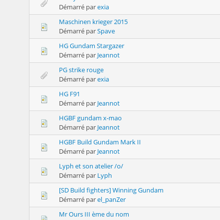
Démarré par
exia
Maschinen krieger 2015
Démarré par
Spave
HG Gundam Stargazer
Démarré par
Jeannot
PG strike rouge
Démarré par
exia
HG F91
Démarré par
Jeannot
HGBF gundam x-mao
Démarré par
Jeannot
HGBF Build Gundam Mark II
Démarré par
Jeannot
Lyph et son atelier /o/
Démarré par
Lyph
[SD Build fighters] Winning Gundam
Démarré par
el_panZer
Mr Ours III ème du nom