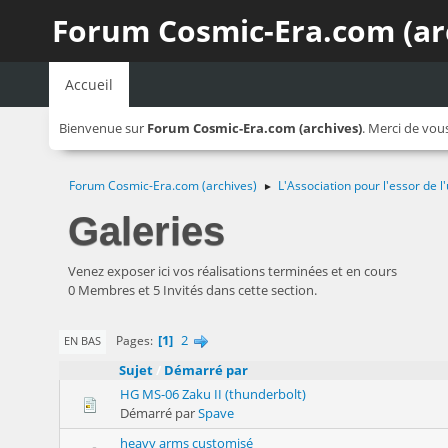
Forum Cosmic-Era.com (ar
Accueil
Bienvenue sur
Forum Cosmic-Era.com (archives)
. Merci de vou
Forum Cosmic-Era.com (archives)
L'Association pour l'essor de
►
Galeries
Venez exposer ici vos réalisations terminées et en cours
0 Membres et 5 Invités dans cette section.
1
2
Pages
EN BAS
Sujet
/
Démarré par
HG MS-06 Zaku II (thunderbolt)
Démarré par
Spave
heavy arms customisé