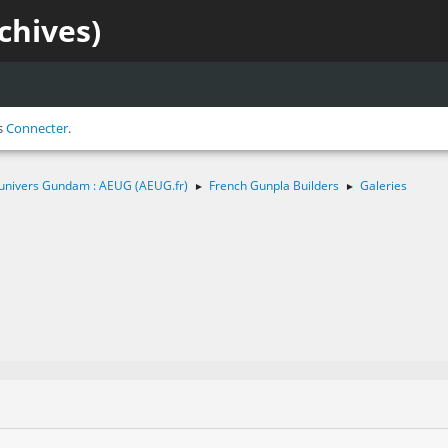
chives)
s
Connecter
.
 l'univers Gundam : AEUG (AEUG.fr)
French Gunpla Builders
Galeries
►
►