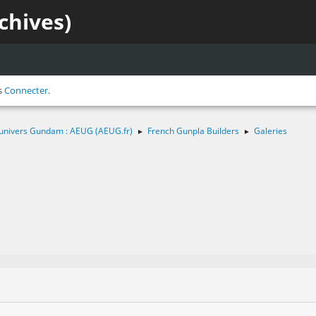
chives)
s
Connecter
.
 l'univers Gundam : AEUG (AEUG.fr)
French Gunpla Builders
Galeries
►
►