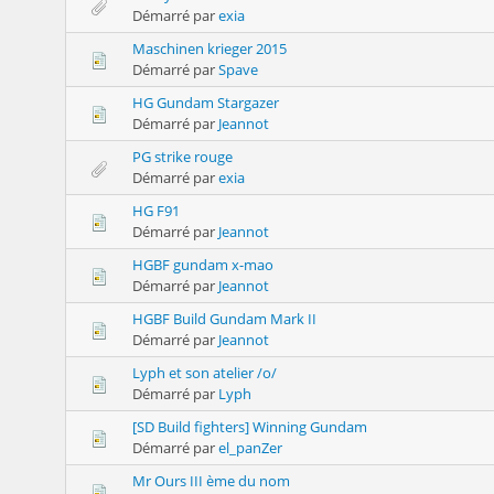
Démarré par
exia
Maschinen krieger 2015
Démarré par
Spave
HG Gundam Stargazer
Démarré par
Jeannot
PG strike rouge
Démarré par
exia
HG F91
Démarré par
Jeannot
HGBF gundam x-mao
Démarré par
Jeannot
HGBF Build Gundam Mark II
Démarré par
Jeannot
Lyph et son atelier /o/
Démarré par
Lyph
[SD Build fighters] Winning Gundam
Démarré par
el_panZer
Mr Ours III ème du nom