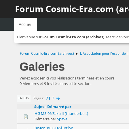
Forum Cosmic-Era.com (ar
Accueil
Bienvenue sur
Forum Cosmic-Era.com (archives)
. Merci de vou
Forum Cosmic-Era.com (archives)
L'Association pour l'essor de
►
Galeries
Venez exposer ici vos réalisations terminées et en cours
0 Membres et 9 Invités dans cette section.
1
2
Pages
EN BAS
Sujet
/
Démarré par
HG MS-06 Zaku II (thunderbolt)
Démarré par
Spave
heavy arms customisé