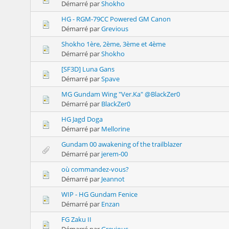
Démarré par
Shokho
HG - RGM-79CC Powered GM Canon
Démarré par
Grevious
Shokho 1ère, 2ème, 3ème et 4ème
Démarré par
Shokho
[SF3D] Luna Gans
Démarré par
Spave
MG Gundam Wing "Ver.Ka" @BlackZer0
Démarré par
BlackZer0
HG Jagd Doga
Démarré par
Mellorine
Gundam 00 awakening of the trailblazer
Démarré par
jerem-00
où commandez-vous?
Démarré par
Jeannot
WIP - HG Gundam Fenice
Démarré par
Enzan
FG Zaku II
Démarré par
Grevious