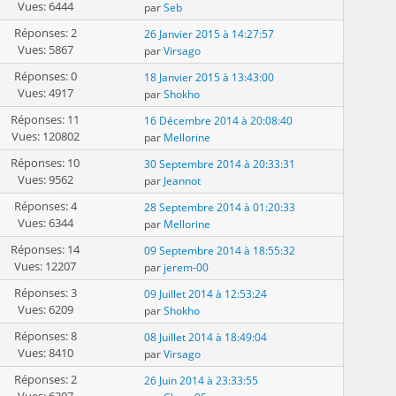
Vues: 6444
par
Seb
Réponses: 2
26 Janvier 2015 à 14:27:57
Vues: 5867
par
Virsago
Réponses: 0
18 Janvier 2015 à 13:43:00
Vues: 4917
par
Shokho
Réponses: 11
16 Décembre 2014 à 20:08:40
Vues: 120802
par
Mellorine
Réponses: 10
30 Septembre 2014 à 20:33:31
Vues: 9562
par
Jeannot
Réponses: 4
28 Septembre 2014 à 01:20:33
Vues: 6344
par
Mellorine
Réponses: 14
09 Septembre 2014 à 18:55:32
Vues: 12207
par
jerem-00
Réponses: 3
09 Juillet 2014 à 12:53:24
Vues: 6209
par
Shokho
Réponses: 8
08 Juillet 2014 à 18:49:04
Vues: 8410
par
Virsago
Réponses: 2
26 Juin 2014 à 23:33:55
Vues: 6307