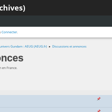
chives)
s
Connecter
.
 l'univers Gundam : AEUG (AEUG.fr)
Discussions et annonces
►
onces
m en France.