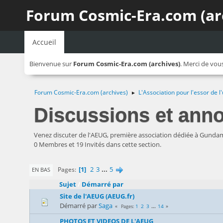
Forum Cosmic-Era.com (ar
Accueil
Bienvenue sur
Forum Cosmic-Era.com (archives)
. Merci de vou
Forum Cosmic-Era.com (archives)
L'Association pour l'essor de
►
Discussions et ann
Venez discuter de l'AEUG, première association dédiée à Gunda
0 Membres et 19 Invités dans cette section.
1
2
3
...
5
Pages
EN BAS
Sujet
/
Démarré par
Site de l'AEUG (AEUG.fr)
Démarré par
Saga
1
2
3
...
14
Pages
PHOTOS ET VIDEOS DE L'AEUG