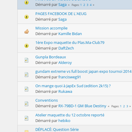
Démarré par
Saga
1
2
3
4
Pages
PAGES FACEBOOK DE L'AEUG
Démarré par
Saga
Mission accomplie
Démarré par
Kamille Bidan
1ère Expo maquette du Plas.Ma-Club79
Démarré par
DaftZech
Gunpla Bordeaux
Démarré par
Alderoy
gundam extreme vs full boost japan expo tournoi 2014
Démarré par
francisweg91
On mange quoi à JapEx Sud (edition 2k15) ?
Démarré par
Rukawa
Conventions
Démarré par
RX-79BD-1 GM Blue Destiny
1
2
3
Pages
Atelier maquette du 12 octobre reporté
Démarré par
hebiko
DÉPLACÉ: Question Série