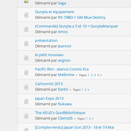
Démarré par
Saga
Gunpla et équipement
Démarré par
RX-79BD-1 GM Blue Destiny
(Commande) Gunpla a 5 et 10 + GunplaMarquer
Démarré par
Amos
présentation
Démarré par
Jeannot
le petit nouveau
Démarré par
angron
Pacific Rim : séance Cosmic-Era
Démarré par
Mellorine
1
2
3
4
Pages
Cartoonist 2013
Démarré par
DarkS
1
2
Pages
Japan Expo 2k13
Démarré par
Rukawa
The AEUG's GunBibliothèque
Démarré par
Clems05
1
2
Pages
[Compte-rendu] Japan Sun 2013 - 18 et 19 Mai