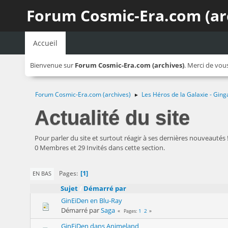
Forum Cosmic-Era.com (ar
Accueil
Bienvenue sur
Forum Cosmic-Era.com (archives)
. Merci de vou
Forum Cosmic-Era.com (archives)
Les Héros de la Galaxie - Ging
►
Actualité du site
Pour parler du site et surtout réagir à ses dernières nouveautés 
0 Membres et 29 Invités dans cette section.
1
Pages
EN BAS
Sujet
/
Démarré par
GinEiDen en Blu-Ray
Démarré par
Saga
1
2
Pages
GinEiDen dans Animeland