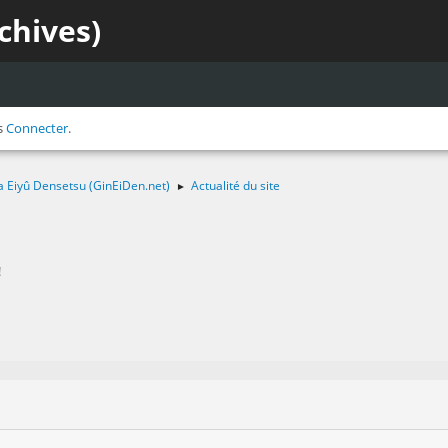
chives)
s
Connecter
.
a Eiyû Densetsu (GinEiDen.net)
Actualité du site
►
!